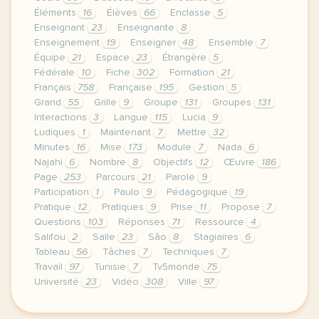
Éléments
16
Élèves
66
Enclasse
5
Enseignant
23
Enseignante
8
Enseignement
19
Enseigner
48
Ensemble
7
Équipe
21
Espace
23
Étrangère
5
Fédérale
10
Fiche
302
Formation
21
Français
758
Française
195
Gestion
5
Grand
55
Grille
9
Groupe
131
Groupes
131
Interactions
3
Langue
115
Lucia
9
Ludiques
1
Maintenant
7
Mettre
32
Minutes
16
Mise
173
Module
7
Nada
6
Najahi
6
Nombre
8
Objectifs
12
Œuvre
186
Page
253
Parcours
21
Parole
9
Participation
1
Paulo
9
Pédagogique
19
Pratique
12
Pratiques
9
Prise
11
Propose
7
Questions
103
Réponses
71
Ressource
4
Salifou
2
Salle
23
São
8
Stagiaires
6
Tableau
56
Tâches
7
Techniques
7
Travail
97
Tunisie
7
Tv5monde
75
Université
23
Vidéo
308
Ville
97
le respect de votre vie privee est une priorite po