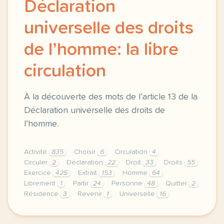
Déclaration
universelle des droits
de l’homme: la libre
circulation
À la découverte des mots de l’article 13 de la
Déclaration universelle des droits de
l’homme.
Activité
835
Choisir
6
Circulation
4
Circuler
2
Déclaration
22
Droit
33
Droits
55
Exercice
425
Extrait
153
Homme
64
Librement
1
Partir
24
Personne
48
Quitter
2
Résidence
3
Revenir
1
Universelle
16
exercice b2 declaration universelle des droits de l h