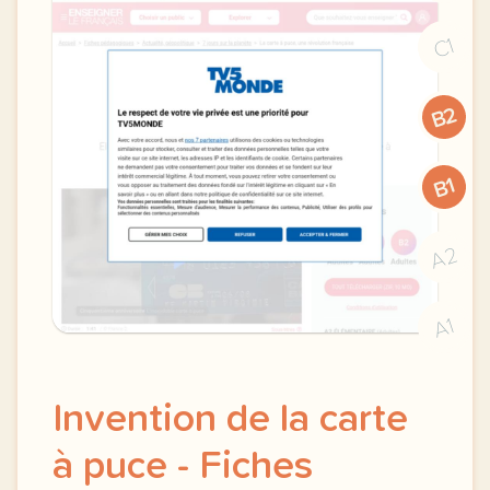
C1
B2
B1
A2
A1
Invention de la carte
à puce - Fiches