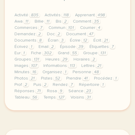
Activité
835
Activités
118
Apprenant
498
Awa
11
Billie
11
Bis
2
Comment
35
Commerces
7
Commun
101
Courrier
4
Demandez
2
Doc
2
Document
47
Documents
8
Écran
3
Écrire
12
Écrit
21
Écrivez
1
Email
2
Épisode
39
Étiquettes
7
Eur
1
Fiche
302
Grand
55
Groupe
131
Groupes
131
Heures
29
Horaires
2
Images
107
Informations
113
Lettres
21
Minutes
16
Organisez
1
Personne
48
Photos
21
Pistes
52
Prendre
41
Procédez
1
Prof
2
Puis
2
Rendez
7
Répertoire
1
Réponses
71
Rosa
9
Séance
23
Tableau
56
Temps
127
Voisins
31
fiche pedagogique a1 enseigner avec les voisins du 1