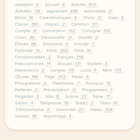
Aadapter
4
Accueil
8
Activité
835
Activités
118
Apprenant
498
Autonomie
9
Brésil
18
Caractéristiques
4
Choix
12
Claro
9
Classe
190
Cliquez
2
Commun
101
Compte
8
Conception
132
Consigne
150
Cours
90
Découverte
12
Divertir
2
Élèves
66
Émissions
4
Ensuite
7
Fédérale
10
Fiche
302
Films
16
Fonctionnalités
2
Français
758
Francophones
14
Groupe
131
Guidée
3
Impressions
2
Langue
115
Lucia
9
Mise
173
Œuvre
186
Page
253
Paulo
9
Pictogramme
2
Plateforme
7
Pourquoi
19
Préférés
2
Présentation
31
Programmes
7
Regarder
5
São
8
Scène
23
Série
17
Séries
4
Téléphone
19
Testez
2
Titres
67
Tv5mondeplus
5
Université
23
Vidéo
308
Vidéos
96
Visionnage
4
continuer sans accepter le respect de votre vie p