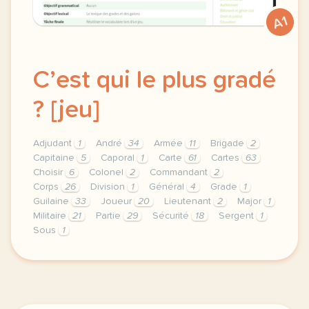
A1
C’est qui le plus gradé
? [jeu]
Adjudant
1
André
34
Armée
11
Brigade
2
Capitaine
5
Caporal
1
Carte
61
Cartes
63
Choisir
6
Colonel
2
Commandant
2
Corps
26
Division
1
Général
4
Grade
1
Guilaine
33
Joueur
20
Lieutenant
2
Major
1
Militaire
21
Partie
29
Sécurité
18
Sergent
1
Sous
1
theme securite duree 30 minutes niveau a1 metiers vi