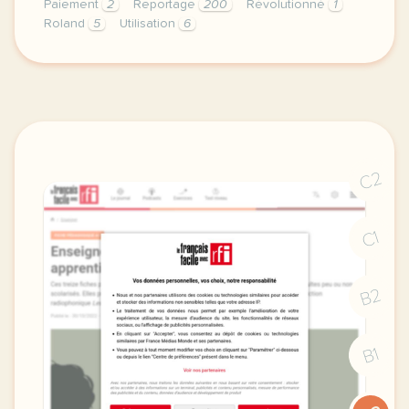
Paiement
2
Reportage
200
Révolutionné
1
Roland
5
Utilisation
6
le respect de votre vie privee est une priorite po
C2
C1
B2
B1