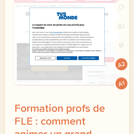
C1
B2
B1
A2
A1
Formation profs de
FLE : comment