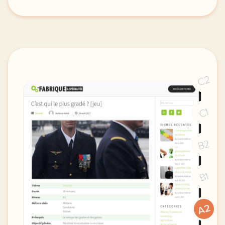
didomi host didomi components button cursor pointer
C2
C1
B2
B1
A2