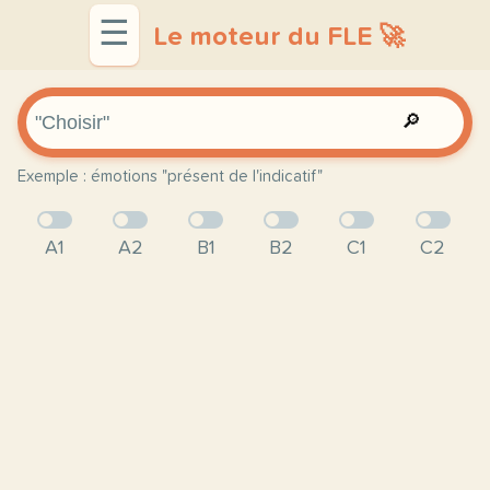
☰
Le moteur du FLE 🚀
🔎
Exemple : émotions "présent de l'indicatif"
A1
A2
B1
B2
C1
C2