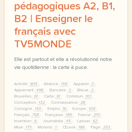
pédagogiques A2, B1,
B2 | Enseigner le
français avec
TV5MONDE
Elle est partout et elle a révolutionné notre
vie quotidienne : la carte à puce.
Activité
835
Alliance
159
Appareil
3
Apprenant
498
Bancaire
2
Bleue
2
Bruxelles
61
Carte
61
Commun
101
Conception
132
Connaissance
28
Consigne
150
Emploi
16
Europe
109
Français
758
Française
195
France
270
Invention
6
Journaliste
45
Laisser
62
Mise
173
Moreno
1
Œuvre
186
Page
253