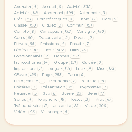
Aadapter
4
Accueil
8
Activité
835
Activités
118
Apprenant
498
Autonomie
9
Brésil
18
Caractéristiques
4
Choix
12
Claro
9
Classe
190
Cliquez
2
Commun
101
Compte
8
Conception
132
Consigne
150
Cours
90
Découverte
12
Divertir
2
Élèves
66
Émissions
4
Ensuite
7
Fédérale
10
Fiche
302
Films
16
Fonctionnalités
2
Français
758
Francophones
14
Groupe
131
Guidée
3
Impressions
2
Langue
115
Lucia
9
Mise
173
Œuvre
186
Page
253
Paulo
9
Pictogramme
2
Plateforme
7
Pourquoi
19
Préférés
2
Présentation
31
Programmes
7
Regarder
5
São
8
Scène
23
Série
17
Séries
4
Téléphone
19
Testez
2
Titres
67
Tv5mondeplus
5
Université
23
Vidéo
308
Vidéos
96
Visionnage
4
le respect de votre vie privee est une priorite p