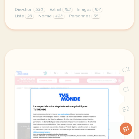
Direction
530
Extrait
153
Images
107
Liste
23
Normal
423
Personnes
55
didomi host didomi components button cursor pointer
C2
C1
B2
B1