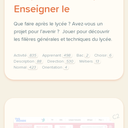
Enseigner le
Que faire après le lycée ? Avez-vous un
projet pour l’avenir ? Jouer pour découvrir
les filières générales et techniques du lycée.
Activité
835
Apprenant
498
Bac
2
Choisir
6
Description
88
Direction
530
Métiers
13
Normal
423
Orientation
4
didomi host didomi components button cursor pointer
C2