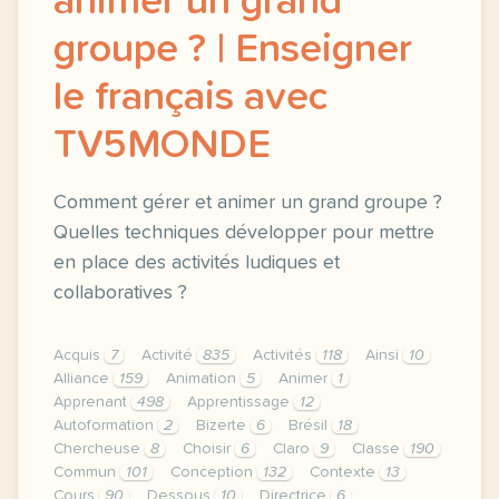
animer un grand
groupe ? | Enseigner
le français avec
TV5MONDE
Comment gérer et animer un grand groupe ?
Quelles techniques développer pour mettre
en place des activités ludiques et
collaboratives ?
Acquis
7
Activité
835
Activités
118
Ainsi
10
Alliance
159
Animation
5
Animer
1
Apprenant
498
Apprentissage
12
Autoformation
2
Bizerte
6
Brésil
18
Chercheuse
8
Choisir
6
Claro
9
Classe
190
Commun
101
Conception
132
Contexte
13
Cours
90
Dessous
10
Directrice
6