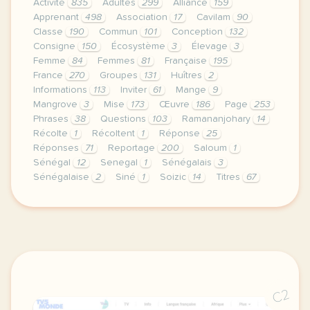
Activité
835
Adultes
299
Alliance
159
Apprenant
498
Association
17
Cavilam
90
Classe
190
Commun
101
Conception
132
Consigne
150
Écosystème
3
Élevage
3
Femme
84
Femmes
81
Française
195
France
270
Groupes
131
Huîtres
2
Informations
113
Inviter
61
Mange
9
Mangrove
3
Mise
173
Œuvre
186
Page
253
Phrases
38
Questions
103
Ramananjohary
14
Récolte
1
Récoltent
1
Réponse
25
Réponses
71
Reportage
200
Saloum
1
Sénégal
12
Senegal
1
Sénégalais
3
Sénégalaise
2
Siné
1
Soizic
14
Titres
67
continuer sans accepter le respect de votre vie pr
C2