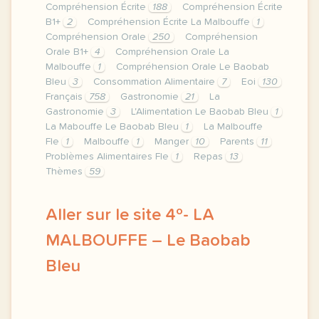
Compréhension Écrite
188
Compréhension Écrite
B1+
2
Compréhension Écrite La Malbouffe
1
Compréhension Orale
250
Compréhension
Orale B1+
4
Compréhension Orale La
Malbouffe
1
Compréhension Orale Le Baobab
Bleu
3
Consommation Alimentaire
7
Eoi
130
Français
758
Gastronomie
21
La
Gastronomie
3
L'Alimentation Le Baobab Bleu
1
La Mabouffe Le Baobab Bleu
1
La Malbouffe
Fle
1
Malbouffe
1
Manger
10
Parents
11
Problèmes Alimentaires Fle
1
Repas
13
Thèmes
59
Aller sur le site 4º- LA
MALBOUFFE – Le Baobab
Bleu
image pixabay comcette derniere semaine de cours 