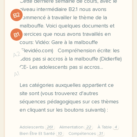
Cette dernière semaine de cours, avec le
niveau intermédiaire B2.1 nous avons
B2
commencé à travailler le thème de la
malbouffe. Voici quelques documents et
B1
exercices que nous avons travaillés en
cours: Vidéo: Gare à la malbouffe
(Flevidéo.com) Compréhension écrite: les
A2
ados pas si accros à la malbouffe (Didierfle)
CE- Les adolescents pas si accros…
A1
Les catégories auxquelles appartient ce
site sont (vous trouverez d'autres
séquences pédagogiques sur ces thèmes
en cliquant sur les boutons suivants) :
Adolescents
261
Alimentation
22
À Table
4
Bien Être Et Santé
10
Compétences
31