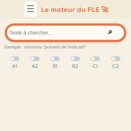
☰
Le moteur du FLE 🚀
🔎
Exemple : émotions "présent de l'indicatif"
A1
A2
B1
B2
C1
C2