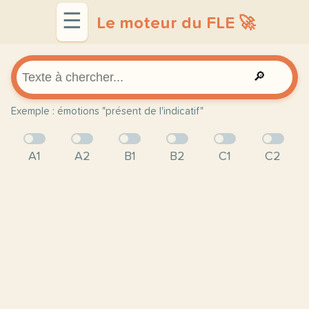
☰
Le moteur du FLE 🚀
🔎
Exemple : émotions "présent de l'indicatif"
A1
A2
B1
B2
C1
C2