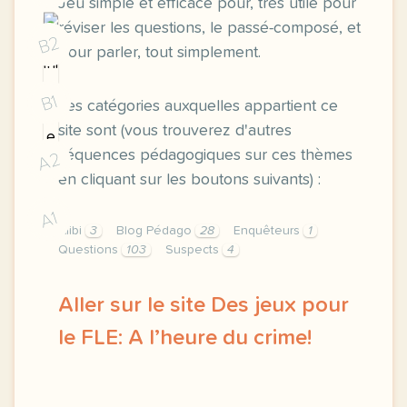
Jeu simple et efficace pour, très utile pour
réviser les questions, le passé-composé, et
B2
pour parler, tout simplement.
B1
Les catégories auxquelles appartient ce
site sont (vous trouverez d'autres
séquences pédagogiques sur ces thèmes
A2
en cliquant sur les boutons suivants) :
A1
Alibi
3
Blog Pédago
28
Enquêteurs
1
Questions
103
Suspects
4
Aller sur le site Des jeux pour
le FLE: A l’heure du crime!
voici un jeu qui cartonne en cours des le niveau 