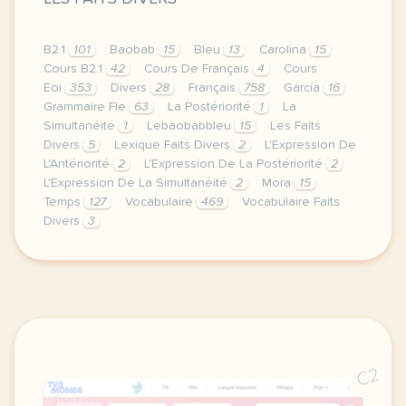
B2.1
101
Baobab
15
Bleu
13
Carolina
15
Cours B2.1
42
Cours De Français
4
Cours
Eoi
353
Divers
28
Français
758
García
16
Grammaire Fle
63
La Postériorité
1
La
Simultanéité
1
Lebaobabbleu
15
Les Faits
Divers
5
Lexique Faits Divers
2
L'Expression De
L'Antériorité
2
L'Expression De La Postériorité
2
L'Expression De La Simultanéité
2
Mora
15
Temps
127
Vocabulaire
469
Vocabulaire Faits
Divers
3
image pixabay comcette derniere semaine de cours av
C2