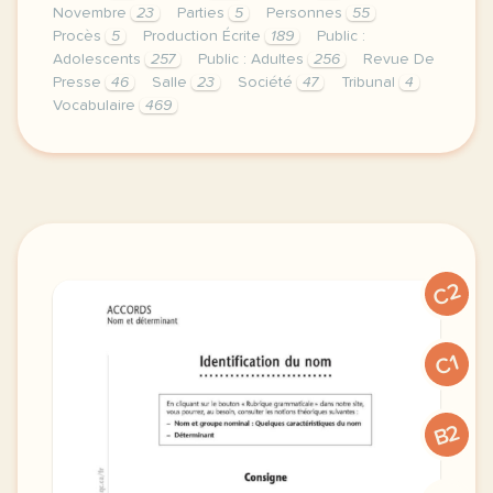
Novembre
23
Parties
5
Personnes
55
Procès
5
Production Écrite
189
Public :
Adolescents
257
Public : Adultes
256
Revue De
Presse
46
Salle
23
Société
47
Tribunal
4
Vocabulaire
469
le proces des attentats du 13 novembre a debute le 
C2
C1
B2