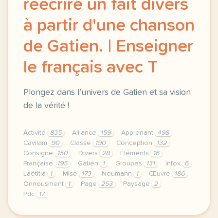
réécrire un fait divers
à partir d'une chanson
de Gatien. | Enseigner
le français avec T
Plongez dans l’univers de Gatien et sa vision
de la vérité !
Activité
835
Alliance
159
Apprenant
498
Cavilam
90
Classe
190
Conception
132
Consigne
150
Divers
28
Éléments
16
Française
195
Gatien
1
Groupes
131
Infox
6
Laëtitia
1
Mise
173
Neumann
1
Œuvre
186
Onnousment
1
Page
253
Paysage
2
Pdc
17
le respect de votre vie privee est une priorite po