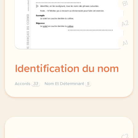
B1
A2
A1
Identification du nom
Accords
33
Nom Et Déterminant
5
identification accords du nom nom et determinant 1 i
C2