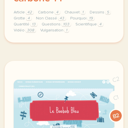
Article
42
Carbone
4
Chauvet
1
Dessins
5
Grotte
4
Non Classé
43
Pourquoi
19
Quantité
13
Questions
103
Scientifique
4
Vidéo
308
Vulgarisation
1
theme non classe duree 180 minutes 3 h niveau c1 me
C2
C1
B2