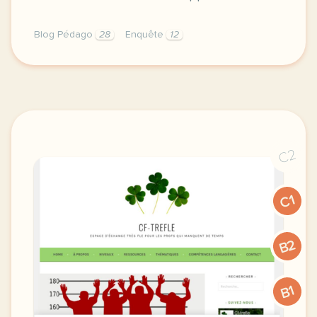
Blog Pédago
28
Enquête
12
enfin le voila je me lance apres des annees a y pen
C2
C1
B2
B1