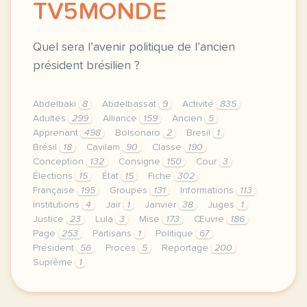
TV5MONDE
Quel sera l’avenir politique de l’ancien
président brésilien ?
Abdelbaki
8
Abdelbassat
9
Activité
835
Adultes
299
Alliance
159
Ancien
5
Apprenant
498
Bolsonaro
2
Bresil
1
Brésil
18
Cavilam
90
Classe
190
Conception
132
Consigne
150
Cour
3
Élections
15
État
15
Fiche
302
Française
195
Groupes
131
Informations
113
Institutions
4
Jair
1
Janvier
38
Juges
1
Justice
23
Lula
3
Mise
173
Œuvre
186
Page
253
Partisans
1
Politique
67
Président
56
Procès
5
Reportage
200
Suprême
1
le respect de votre vie privee est une priorite po