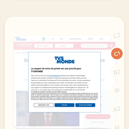
C2
C1
B2
B1
A2
A1