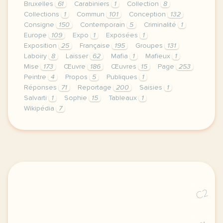
Bruxelles
61
Carabiniers
1
Collection
8
Collections
1
Commun
101
Conception
132
Consigne
150
Contemporain
5
Criminalité
1
Europe
109
Expo
1
Exposées
1
Exposition
25
Française
195
Groupes
131
Laboiry
8
Laisser
62
Mafia
1
Mafieux
1
Mise
173
Œuvre
186
Œuvres
15
Page
253
Peintre
4
Propos
5
Publiques
1
Réponses
71
Reportage
200
Saisies
1
Salvarti
1
Sophie
15
Tableaux
1
Wikipédia
7
le respect de votre vie privee est une priorite po
C2