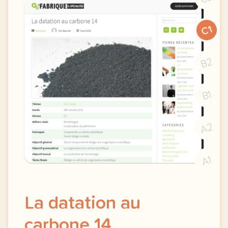
C1
B2
B1
A2
A1
La datation au
carbone 14