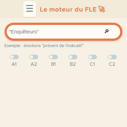
☰
Le moteur du FLE 🚀
🔎
Exemple : émotions "présent de l'indicatif"
A1
A2
B1
B2
C1
C2