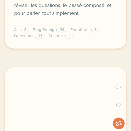
réviser les questions, le passé-composé, et
pour parler, tout simplement.
Alibi
3
Blog Pédago
28
Enquêteurs
1
Questions
103
Suspects
4
voici un jeu qui cartonne en cours des le niveau a2
C2
C1
B2