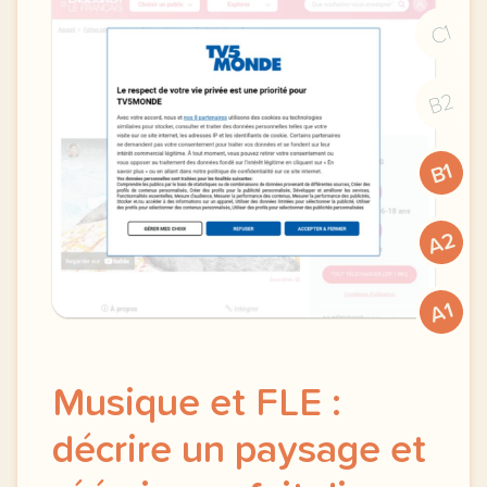
C1
B2
B1
A2
A1
Musique et FLE :
décrire un paysage et