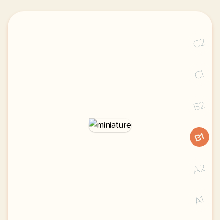
C2
C1
B2
B1
A2
A1