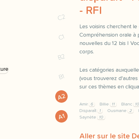
- RFI
C2
Les voisins cherchent le
Compréhension orale à p
C1
nouvelles du 12 bis | Voc
corps.
B2
Les catégories auxquelle
B1
(vous trouverez d'autr
sur ces thèmes en cliquan
A2
Amir
6
Billie
11
Blanc
1
Disparaît
1
Ousmane
2
A1
Saynète
10
Aller sur le site 