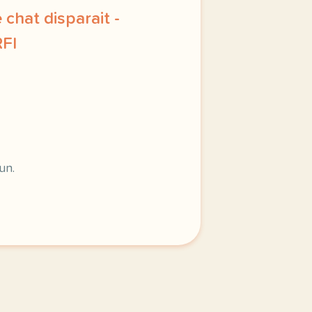
e chat disparait -
RFI
 du 12 bis saynete 9 le chat disparait les voisins cherche
un.