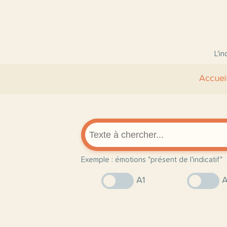
L'i
Accuei
Exemple : émotions "présent de l'indicatif"
A1
A