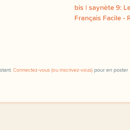
bis | saynète 9: L
Français Facile - 
exercice a1 des nouvelles
stant.
Connectez-vous (ou inscrivez-vous)
pour en poster 