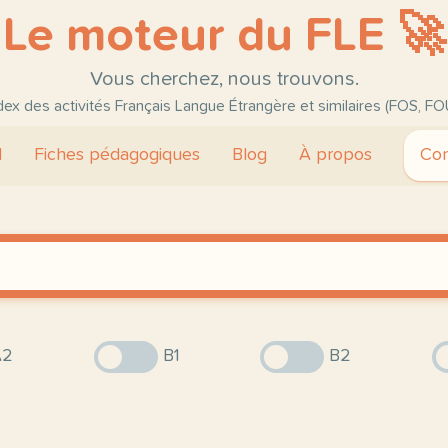
Le moteur du FLE 🚀
Vous cherchez, nous trouvons.
ndex des activités Français Langue Étrangère et similaires (FOS, FO
l
Fiches pédagogiques
Blog
À propos
Con
2
B1
B2