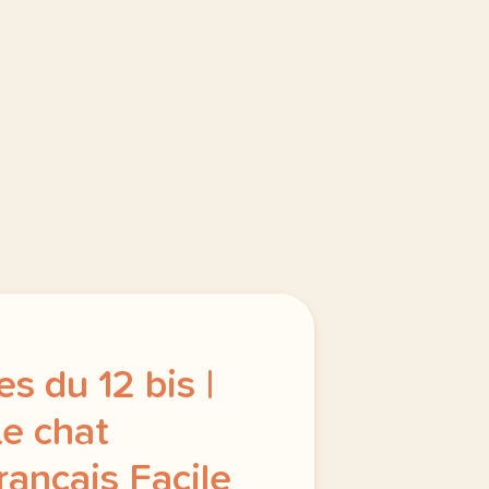
s du 12 bis |
Le chat
Français Facile