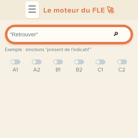
☰
Le moteur du FLE 🚀
🔎
Exemple : émotions "présent de l'indicatif"
A1
A2
B1
B2
C1
C2