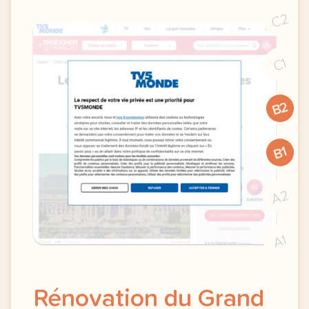
C2
C1
B2
B1
A2
A1
Rénovation du Grand