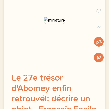
B2
B1
A2
A1
Le 27e trésor
d'Abomey enfin
retrouvé!: décrire un