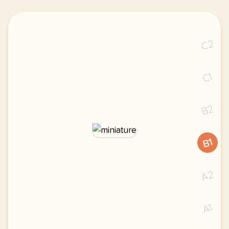
C2
C1
B2
B1
A2
A1