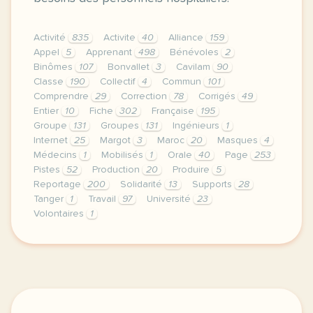
Activité
835
Activite
40
Alliance
159
Appel
5
Apprenant
498
Bénévoles
2
Binômes
107
Bonvallet
3
Cavilam
90
Classe
190
Collectif
4
Commun
101
Comprendre
29
Correction
78
Corrigés
49
Entier
10
Fiche
302
Française
195
Groupe
131
Groupes
131
Ingénieurs
1
Internet
25
Margot
3
Maroc
20
Masques
4
Médecins
1
Mobilisés
1
Orale
40
Page
253
Pistes
52
Production
20
Produire
5
Reportage
200
Solidarité
13
Supports
28
Tanger
1
Travail
97
Université
23
Volontaires
1
le respect de votre vie privee est une priorite p