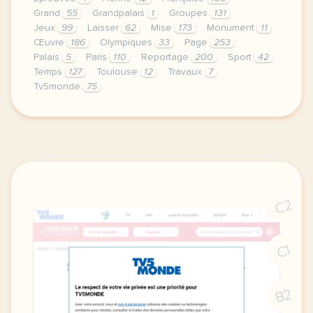
Grand
55
Grandpalais
1
Groupes
131
Jeux
99
Laisser
62
Mise
173
Monument
11
Œuvre
186
Olympiques
33
Page
253
Palais
5
Paris
110
Reportage
200
Sport
42
Temps
127
Toulouse
12
Travaux
7
Tv5monde
75
le respect de votre vie privee est une priorite po
C2
C1
B2