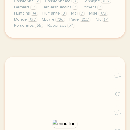
Christophe
2
Christophemali
1
Consigne
150
Derniers
3
Derniershumains
1
Forneris
1
Humains
14
Humanité
3
Mali
7
Mise
173
Monde
133
Œuvre
186
Page
253
Pdc
17
Personnes
55
Réponses
71
le respect de votre vie privee est une priorite po
C2
C1
B2