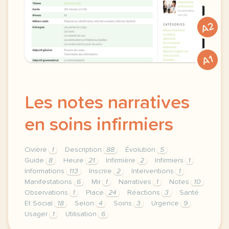
A2
A1
Les notes narratives
en soins infirmiers
Civière
1
Description
88
Évolution
5
Guide
8
Heure
21
Infirmière
2
Infirmiers
1
Informations
113
Inscrire
2
Interventions
1
Manifestations
6
Mir
1
Narratives
1
Notes
10
Observations
1
Place
24
Réactions
3
Santé
Et Social
18
Selon
4
Soins
3
Urgence
9
Usager
1
Utilisation
6
theme sante et social duree 150 minutes 2 h 30 nivea