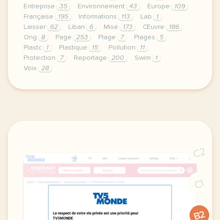
Entreprise
35
Environnement
43
Europe
109
Française
195
Informations
113
Lab
1
Laisser
62
Liban
6
Mise
173
Œuvre
186
Ong
8
Page
253
Plage
7
Plages
5
Plastc
1
Plastique
15
Pollution
11
Protection
7
Reportage
200
Swim
1
Voix
28
le respect de votre vie privee est une priorite pou
C2
C1
B2