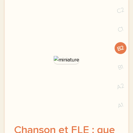
C2
C1
B2
B1
A2
A1
Chanson et FLE : que