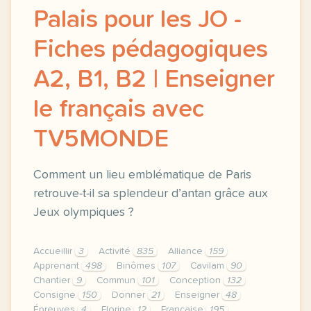
Palais pour les JO -
Fiches pédagogiques
A2, B1, B2 | Enseigner
le français avec
TV5MONDE
Comment un lieu emblématique de Paris
retrouve-t-il sa splendeur d’antan grâce aux
Jeux olympiques ?
Accueillir
3
Activité
835
Alliance
159
Apprenant
498
Binômes
107
Cavilam
90
Chantier
9
Commun
101
Conception
132
Consigne
150
Donner
21
Enseigner
48
Épreuves
4
Florine
12
Française
195