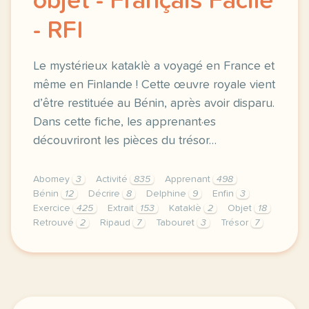
objet - Français Facile
- RFI
Le mystérieux kataklè a voyagé en France et
même en Finlande ! Cette œuvre royale vient
d’être restituée au Bénin, après avoir disparu.
Dans cette fiche, les apprenant·es
découvriront les pièces du trésor…
Abomey
3
Activité
835
Apprenant
498
Bénin
12
Décrire
8
Delphine
9
Enfin
3
Exercice
425
Extrait
153
Kataklè
2
Objet
18
Retrouvé
2
Ripaud
7
Tabouret
3
Trésor
7
fiche a1 le 27e tresor d abomey enfin retrouve decri