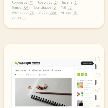
Réponses
71
Réservés
2
Tatiana
3
Temps
127
Touristiques
2
Tv5
10
Tv5monde
75
Vidéo
308
Village
15
Volant
1
le respect de votre vie privee est une priorite p
C2
C1
B2
B1