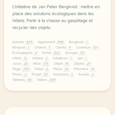
L’initiative de Jan Peter Bergkvist : mettre en
place des solutions écologiques dans les
hôtels. Partir à la chasse au gaspillage et
recycler des objets.
Activité
835
Apprenant
498
Bergkvist
1
Bergvist
1
Chaîne
7
Clients
4
Commun
101
Écologiques
4
Fiche
302
Groupe
131
Hôtel
12
Hôtels
2
Initiatives
1
Jan
1
Jours
25
Mise
173
Objet
18
Objets
27
Page
253
Peter
2
Place
24
Première
14
Prises
2
Projet
55
Solutions
3
Suède
2
Tableau
56
Vidéo
308
le respect de votre vie privee est une priorite po