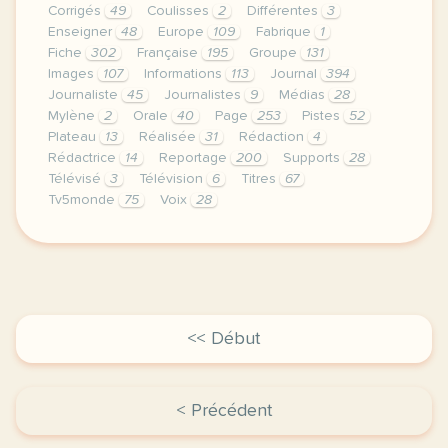
Corrigés
49
Coulisses
2
Différentes
3
Enseigner
48
Europe
109
Fabrique
1
Fiche
302
Française
195
Groupe
131
Images
107
Informations
113
Journal
394
Journaliste
45
Journalistes
9
Médias
28
Mylène
2
Orale
40
Page
253
Pistes
52
Plateau
13
Réalisée
31
Rédaction
4
Rédactrice
14
Reportage
200
Supports
28
Télévisé
3
Télévision
6
Titres
67
Tv5monde
75
Voix
28
le respect de votre vie privee est une priorite po
<< Début
< Précédent