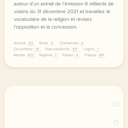
autour d’un extrait de l’émission 8 milliards de
voisins du 31 décembre 2021 et travaillez le
vocabulaire de la religion et révisez
l’opposition et la concession.
Année
63
Bulle
4
Czerwinski
4
Décembre
14
Francaisfacile
411
Lagos
1
Media
431
Nigéria
1
Pawel
4
Traque
84
exercice b2 crossover et detty december decembre a 
C2
C1