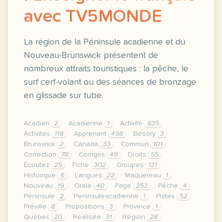
avec TV5MONDE
La région de la Péninsule acadienne et du
Nouveau-Brunswick présentent de
nombreux attraits touristiques : la pêche, le
surf cerf-volant ou des séances de bronzage
en glissade sur tube.
Acadien
2
Acadienne
1
Activité
835
Activités
118
Apprenant
498
Bésory
3
Brunswick
2
Canada
33
Commun
101
Correction
78
Corrigés
49
Droits
55
Écoutez
25
Fiche
302
Groupes
131
Historique
6
Langues
22
Maquereau
1
Nouveau
19
Orale
40
Page
253
Pêche
4
Péninsule
2
Peninsuleacadienne
1
Pistes
52
Préville
8
Propositions
3
Province
1
Québec
20
Réalisée
31
Région
28