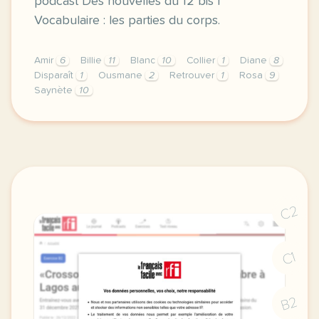
podcast Des nouvelles du 12 bis |
Vocabulaire : les parties du corps.
Amir
6
Billie
11
Blanc
10
Collier
1
Diane
8
Disparaît
1
Ousmane
2
Retrouver
1
Rosa
9
Saynète
10
exercice a1 des nouvelles du 12 bis saynete 9 le cha
C2
C1
B2