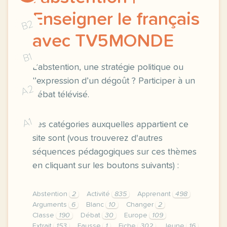
Enseigner le français
B2
avec TV5MONDE
B1
L’abstention, une stratégie politique ou
l’expression d’un dégoût ? Participer à un
A2
débat télévisé.
A1
Les catégories auxquelles appartient ce
site sont (vous trouverez d'autres
séquences pédagogiques sur ces thèmes
en cliquant sur les boutons suivants) :
Abstention
2
Activité
835
Apprenant
498
Arguments
6
Blanc
10
Changer
2
Classe
190
Débat
30
Europe
109
Extrait
153
Fausse
1
Fiche
302
Jeune
16