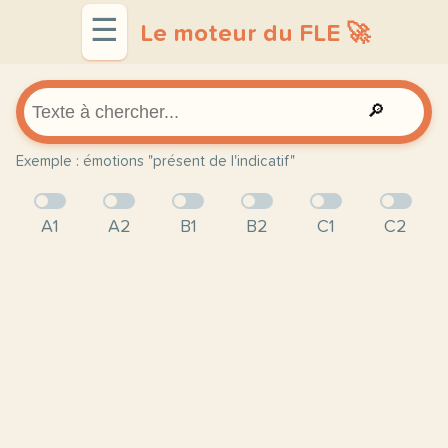
☰
Le moteur du FLE 🚀
🔎
Exemple : émotions "présent de l'indicatif"
A1
A2
B1
B2
C1
C2