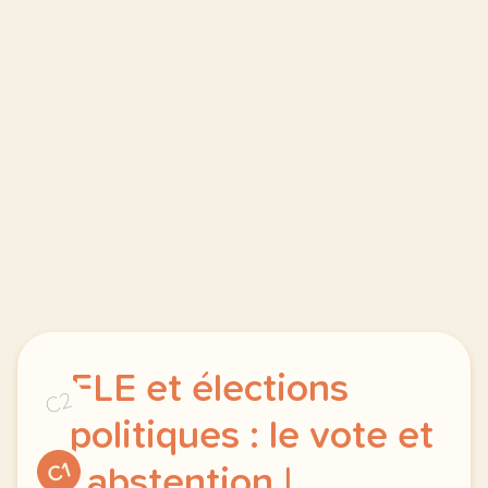
FLE et élections
C2
politiques : le vote et
C1
l'abstention |