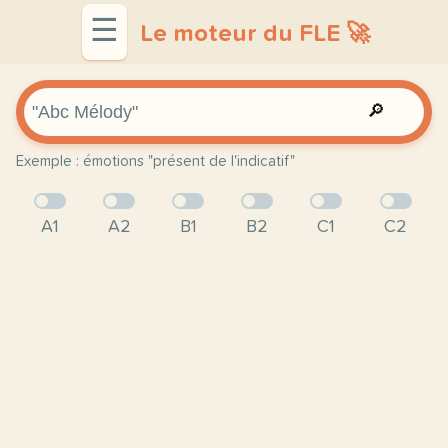
☰
Le moteur du FLE 🚀
🔎
Exemple : émotions "présent de l'indicatif"
A1
A2
B1
B2
C1
C2