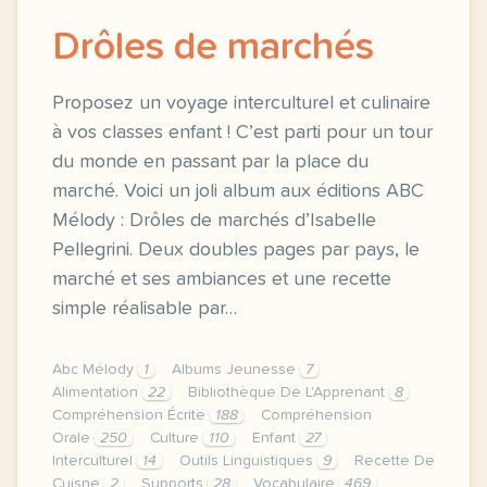
Drôles de marchés
Proposez un voyage interculturel et culinaire
à vos classes enfant ! C’est parti pour un tour
du monde en passant par la place du
marché. Voici un joli album aux éditions ABC
Mélody : Drôles de marchés d’Isabelle
Pellegrini. Deux doubles pages par pays, le
marché et ses ambiances et une recette
simple réalisable par…
Abc Mélody
1
Albums Jeunesse
7
Alimentation
22
Bibliothèque De L'Apprenant
8
Compréhension Écrite
188
Compréhension
Orale
250
Culture
110
Enfant
27
Interculturel
14
Outils Linguistiques
9
Recette De
Cuisne
2
Supports
28
Vocabulaire
469