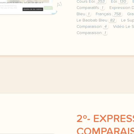
Cours Eoi
353
Eoi
130
A1
Comparatifs
1
Expression 
Bleu
1
Français
758
Gr
Le Baobab Bleu
82
Le Sup
Comparaison
4
Vidéo Le S
Comparaison
1
image pixabay comcette d
2º- EXPRES
COMPARAIS