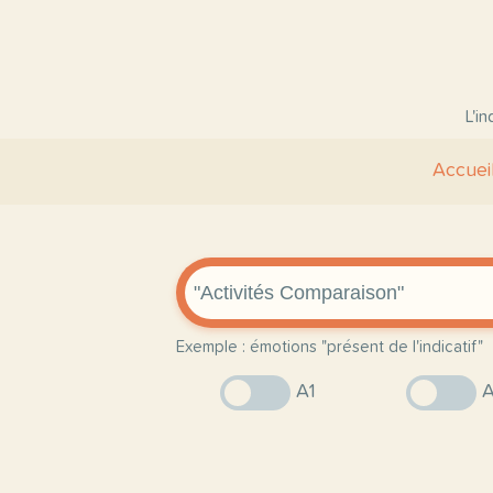
L'i
Accuei
Exemple : émotions "présent de l'indicatif"
A1
A