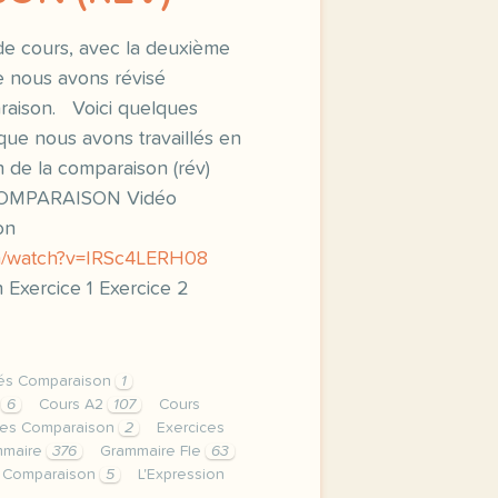
de cours, avec la deuxième
 nous avons révisé
araison. Voici quelques
que nous avons travaillés en
n de la comparaison (rév)
COMPARAISON Vidéo
on
om/watch?v=IRSc4LERH08
 Exercice 1 Exercice 2
ités Comparaison
1
r
6
Cours A2
107
Cours
ces Comparaison
2
Exercices
mmaire
376
Grammaire Fle
63
 Comparaison
5
L'Expression