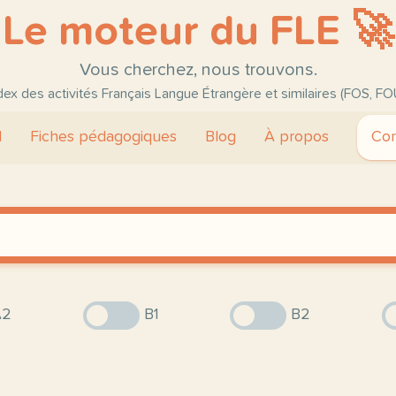
Le moteur du FLE 🚀
Vous cherchez, nous trouvons.
ndex des activités Français Langue Étrangère et similaires (FOS, FO
l
Fiches pédagogiques
Blog
À propos
Con
2
B1
B2