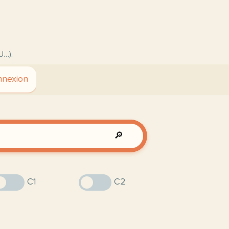
U…).
nexion
🔎
C1
C2