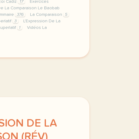
Eoi Cadiz
17
Exercices
De La Comparaison Le Baobab
ammaire
376
La Comparaison
5
erlatif
3
L'Expression De La
uperlatif
1
Vidéos La
erniere semaine de cours avec le niveau intermediaire nous 
SION DE LA
ON (RÉV)