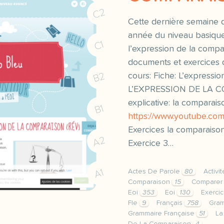
C2
Cette dernière semaine 
année du niveau basique
C1
l’expression de la comp
documents et exercices 
B2
cours: Fiche: L’expressio
L’EXPRESSION DE LA 
explicative: la comparais
B1
https://www.youtube.c
Exercices la comparaison
A2
Exercice 3…
A1
Actes De Parole
80
Activ
Comparaison
15
Compare
Eoi
353
Eoi
130
Exerci
Fle
9
Français
758
Gra
Grammaire Française
51
La