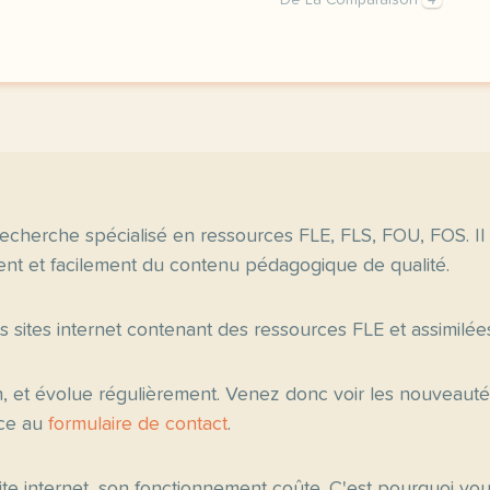
De La Comparaison
4
image pixabay comcette d
echerche spécialisé en ressources FLE, FLS, FOU, FOS. Il
nt et facilement du contenu pédagogique de qualité.
es sites internet contenant des ressources FLE et assimilée
n, et évolue régulièrement. Venez donc voir les nouveau
âce au
formulaire de contact
.
 site internet, son fonctionnement coûte. C'est pourquoi v