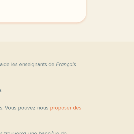
erniere semaine de cours avec la deuxieme annee du nivea
 aide les enseignants de
Français
s.
tés. Vous pouvez nous
proposer des
ous trouverez une bannière de