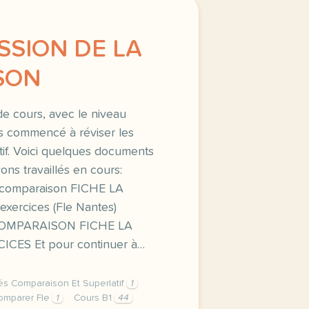
ESSION DE LA
SON
e cours, avec le niveau
ns commencé à réviser les
atif. Voici quelques documents
ons travaillés en cours:
la comparaison FICHE LA
ercices (Fle Nantes)
OMPARAISON FICHE LA
ES Et pour continuer à…
tés Comparaison Et Superlatif
1
omparer Fle
1
Cours B1
44