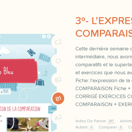
3º- L’EXPR
COMPARAI
C2
Cette dernière semaine d
intermédiaire, nous avo
C1
comparatifs et le superl
et exercices que nous av
B2
Fiche: l’expression de 
COMPARAISON Fiche + ex
CORRIGÉ EXERCICES C
B1
COMPARAISON + EXERCIC
A2
Actes De Parole
80
Activi
Autant
6
Comparer
6
C