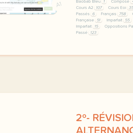
Baobab Bleu
1
Composé
A1
Cours A2
107
Cours Eoi
3
Passés
6
Français
758
Française
51
Imparfait
55
Imparfait
15
Oppositions P
Passé
123
image pixabay comcette d
2º- RÉVISI
ALTERNANC