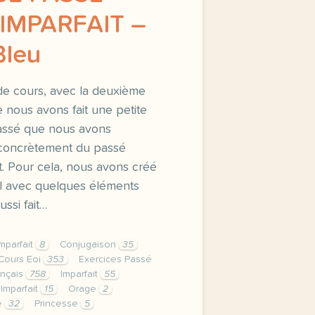
IMPARFAIT –
Bleu
de cours, avec la deuxième
 nous avons fait une petite
assé que nous avons
s concrètement du passé
t. Pour cela, nous avons créé
ral avec quelques éléments
ssi fait…
mparfait
8
Conjugaison
35
Cours Eoi
353
Exercices Passé
ançais
758
Imparfait
55
Imparfait
15
Orage
2
é
32
Princesse
5