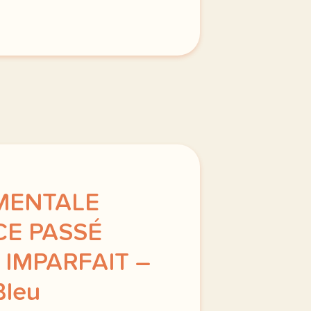
erblog comcette derniere semaine de cours avec la deuxieme
 MENTALE
E PASSÉ
 IMPARFAIT –
Bleu