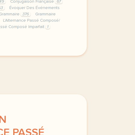
49
Conjugaison Française
67
53
Évoquer Des Événements
Grammaire
376
Grammaire
L'Alternance Passé Composé/
assé Composé Imparfait
1
erniere semaine de cours avec la deuxieme annee du niveau
ON
E PASSÉ