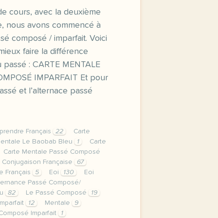
de cours, avec la deuxième
e, nous avons commencé à
ssé composé / imparfait. Voici
ieux faire la différence
du passé : CARTE MENTALE
MPOSÉ IMPARFAIT Et pour
assé et l’alternace passé
prendre Français
22
Carte
Mentale Le Baobab Bleu
1
Carte
Carte Mentale Passé Composé
Conjugaison Française
67
e Français
5
Eoi
130
Eoi
lternance Passé Composé/
eu
82
Le Passé Composé
19
Imparfait
12
Mentale
9
Composé Imparfait
1