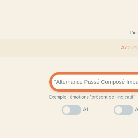
L'i
Accuei
Exemple : émotions "présent de l'indicatif"
A1
A