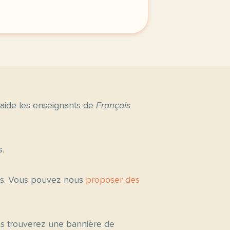
erniere semaine de cours avec la deuxieme annee du nivea
 aide les enseignants de
Français
s.
tés. Vous pouvez nous
proposer des
ous trouverez une bannière de