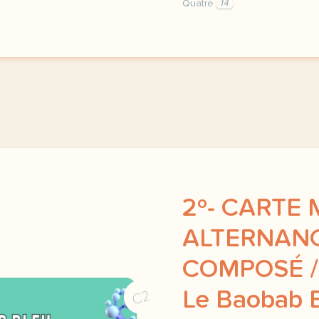
Quatre
14
image aprenderfrances ov
2º- CARTE
ALTERNANC
COMPOSÉ /
Le Baobab 
C2