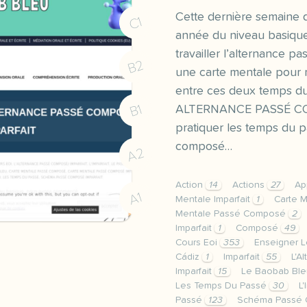
Cette dernière semaine 
C1
année du niveau basiqu
travailler l’alternance pa
B2
une carte mentale pour m
entre ces deux temps 
B1
ALTERNANCE PASSÉ CO
pratiquer les temps du p
composé…
A2
Action
14
Actions
27
Ap
A1
Mentale Imparfait
1
Carte 
Mentale Passé Composé
2
Imparfait
1
Composé
49
Cours Eoi
353
Enseigner L
Cádiz
1
Imparfait
55
L'A
Imparfait
15
Le Baobab Bl
Les Temps Du Passé
30
L'
Passé
123
Schéma Passé 