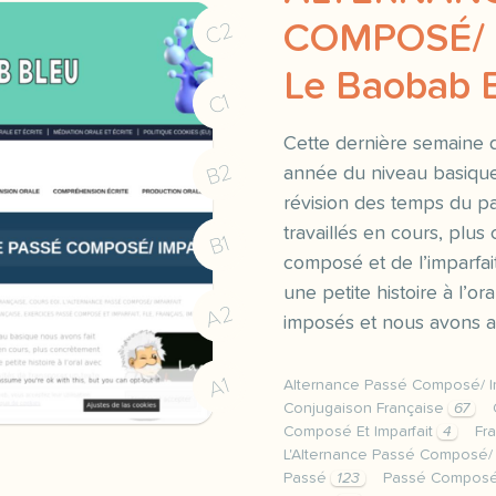
C2
COMPOSÉ/ 
Le Baobab 
C1
Cette dernière semaine 
B2
année du niveau basique
révision des temps du p
travaillés en cours, plu
B1
composé et de l’imparfai
une petite histoire à l’o
A2
imposés et nous avons au
A1
Alternance Passé Composé/ I
Conjugaison Française
67
Composé Et Imparfait
4
Fr
L'Alternance Passé Composé/ 
Passé
123
Passé Compos