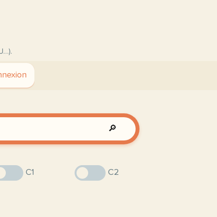
U…).
nexion
🔎
C1
C2