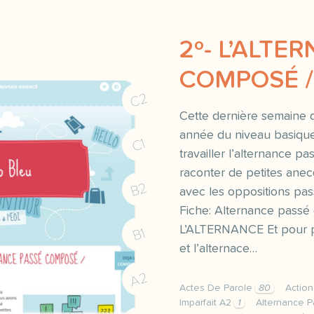
2º- L’ALTE
COMPOSÉ /
C2
Cette dernière semaine 
année du niveau basiqu
C1
travailler l’alternance p
raconter de petites anecd
B2
avec les oppositions pas
Fiche: Alternance passé 
L’ALTERNANCE Et pour p
B1
et l’alternace…
A2
Actes De Parole
80
Actio
Imparfait A2
1
Alternance P