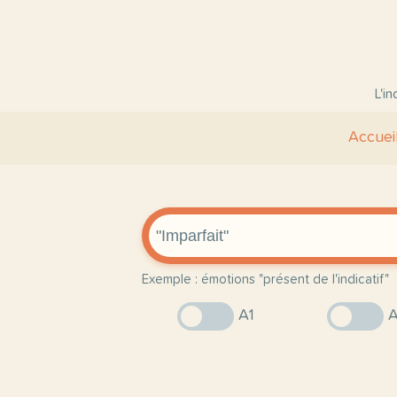
L'i
Accuei
Exemple : émotions "présent de l'indicatif"
A1
A