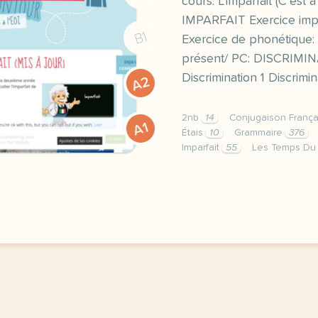
cours: L’imparfait (C’est à
IMPARFAIT Exercice impar
B1
Exercice de phonétique: d
présent/ PC: DISCRIM
Discrimination 1 Discrimi
A2
2nb
14
Conjugaison Franç
A1
Étais
10
Grammaire
376
Imparfait
55
Les Temps Du
image encloque wordpress 