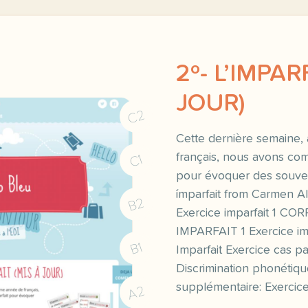
2º- L’IMPAR
JOUR)
C2
Cette dernière semaine,
français, nous avons com
C1
pour évoquer des souve
´imparfait from Carmen A
B2
Exercice imparfait 1 C
IMPARFAIT 1 Exercice imp
B1
Imparfait Exercice cas par
Discrimination phonétiqu
supplémentaire: Exercice
A2