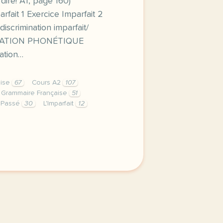
 dire! A1, page 160)
fait 1 Exercice Imparfait 2
iscrimination imparfait/
INATION PHONÉTIQUE
nation…
aise
67
Cours A2
107
Grammaire Française
51
 Passé
30
L'Imparfait
12
comcette derniere semaine de cours avec la deuxieme annee d