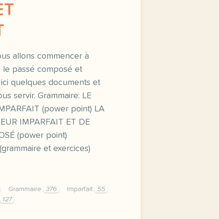
ET
T
ous allons commencer à
re le passé composé et
se ici quelques documents et
ous servir. Grammaire: LE
PARFAIT (power point) LA
EUR IMPARFAIT ET DE
É (power point)
rammaire et exercices)
Grammaire
376
Imparfait
55
127
s allons commencer a reviser l alternance entre le passe 