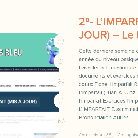
2º- L’IMPAR
JOUR) – Le
C2
Cette dernière semaine 
année du niveau basiq
C1
travailler la formation de 
documents et exercices 
B2
cours: Fiche: l’imparfai
L’imparfait (Juan A. Ortiz)
B1
l’imparfait Exercices l’i
L’IMPARFAIT Discriminati
Prononciation Autres…
A2
Conjugaison
35
Conjugais