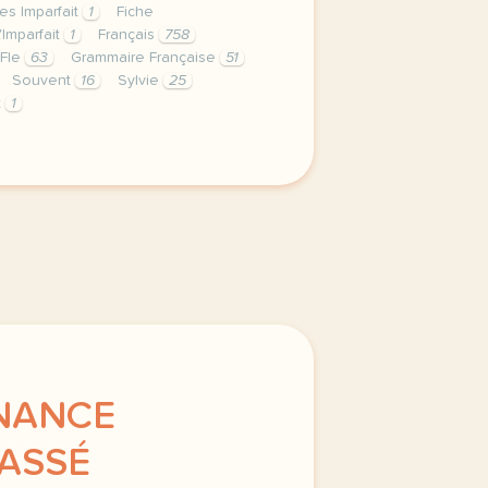
es Imparfait
1
Fiche
'Imparfait
1
Français
758
 Fle
63
Grammaire Française
51
Souvent
16
Sylvie
25
t
1
rniere semaine de cours avec la deuxieme annee du niveau ba
RNANCE
PASSÉ