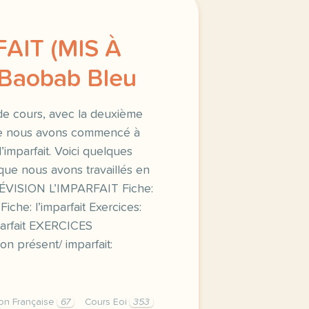
FAIT (MIS À
 Baobab Bleu
de cours, avec la deuxième
ue nous avons commencé à
l’imparfait. Voici quelques
que nous avons travaillés en
t RÉVISION L’IMPARFAIT Fiche:
 Fiche: l’imparfait Exercices:
mparfait EXERCICES
on présent/ imparfait:
on Française
67
Cours Eoi
353