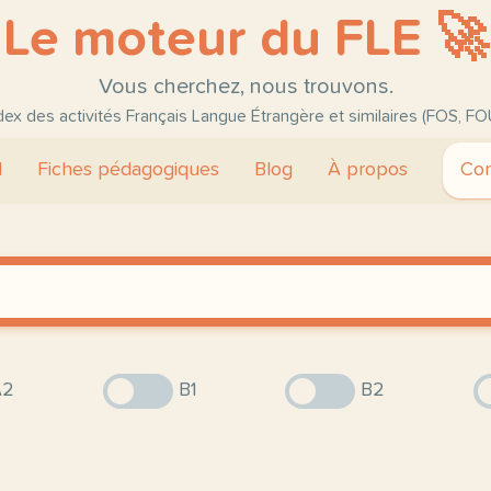
Le moteur du FLE 🚀
Vous cherchez, nous trouvons.
ndex des activités Français Langue Étrangère et similaires (FOS, FO
l
Fiches pédagogiques
Blog
À propos
Con
2
B1
B2