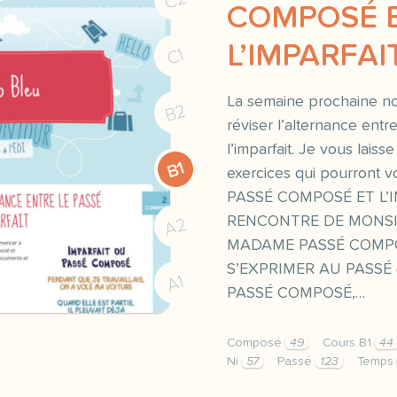
COMPOSÉ 
L’IMPARFAI
C1
La semaine prochaine n
B2
réviser l’alternance ent
l’imparfait. Je vous lais
B1
exercices qui pourront v
PASSÉ COMPOSÉ ET L’IM
RENCONTRE DE MONSI
A2
MADAME PASSÉ COMPOS
S’EXPRIMER AU PASSÉ (g
A1
PASSÉ COMPOSÉ,…
Composé
49
Cours B1
44
Ni
57
Passé
123
Temps
la semaine prochaine nou