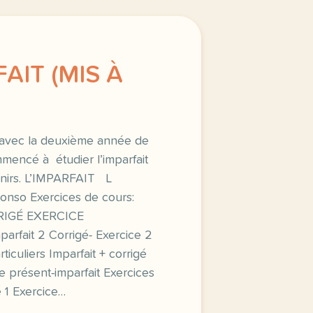
FAIT (MIS À
 avec la deuxième année de
mencé à étudier l’imparfait
nirs. L’IMPARFAIT L
lonso Exercices de cours:
ORRIGÉ EXERCICE
arfait 2 Corrigé- Exercice 2
ticuliers Imparfait + corrigé
e présent-imparfait Exercices
 1 Exercice…