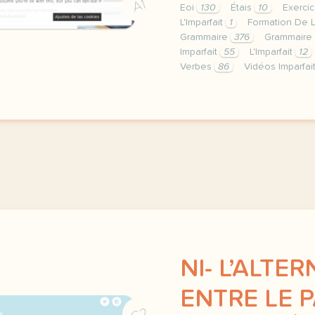
A1
Eoi
130
Étais
10
Exercic
L'Imparfait
1
Formation De L
Grammaire
376
Grammaire
Imparfait
55
L'Imparfait
12
Verbes
86
Vidéos Imparfai
image pixabay comcette de
NI- L’ALTE
ENTRE LE 
C2