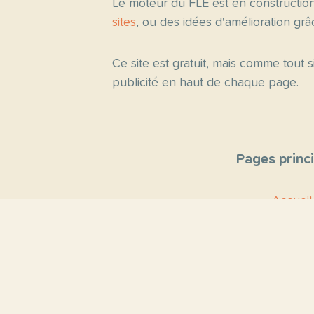
Le moteur du FLE est en constructio
sites
, ou des idées d'amélioration gr
Ce site est gratuit, mais comme tout
publicité en haut de chaque page.
Pages princ
Accueil
Thèmes
Blog
Proposer un 
Contact
À propo