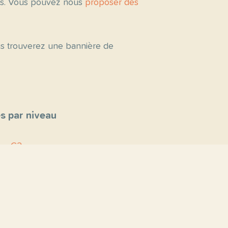
tés. Vous pouvez nous
proposer des
ous trouverez une bannière de
s par niveau
C2
C1
B2
B1
A2
A1