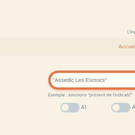
L'i
Accuei
Exemple : émotions "présent de l'indicatif"
A1
A