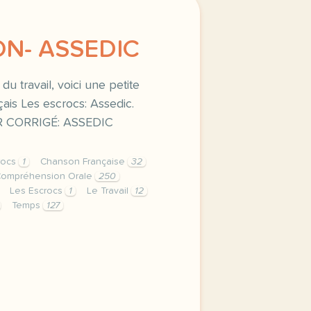
ON- ASSEDIC
du travail, voici une petite
ais Les escrocs: Assedic.
 CORRIGÉ: ASSEDIC
rocs
1
Chanson Française
32
ompréhension Orale
250
Les Escrocs
1
Le Travail
12
Temps
127
re compour pratiquer le lexique du travail voici une petit