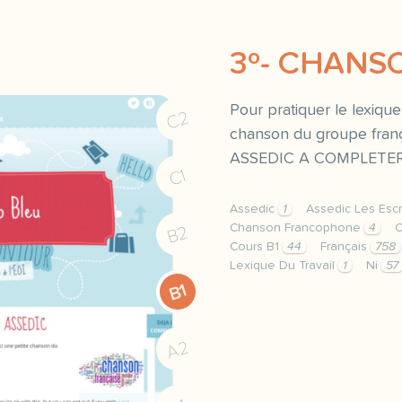
3º- CHANS
Pour pratiquer le lexique 
C2
chanson du groupe franç
ASSEDIC A COMPLETER
C1
Assedic
1
Assedic Les Esc
Chanson Francophone
4
C
B2
Cours B1
44
Français
758
Lexique Du Travail
1
Ni
57
image http www vinycultu
B1
A2