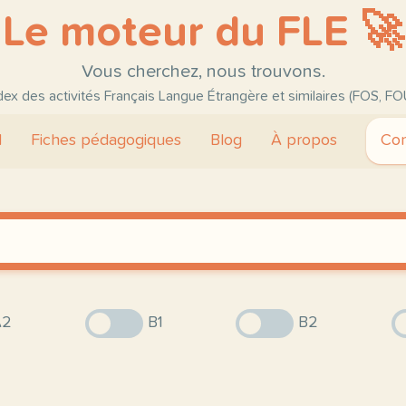
Le moteur du FLE 🚀
Vous cherchez, nous trouvons.
ndex des activités Français Langue Étrangère et similaires (FOS, FO
l
Fiches pédagogiques
Blog
À propos
Con
2
B1
B2