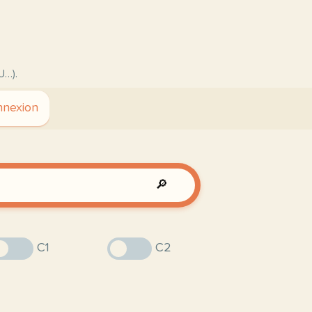
U…).
nexion
🔎
C1
C2