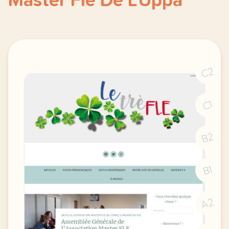
Master Fle De L'Uppa
C2
C1
B2
B1
A2