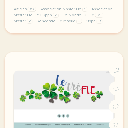
Articles
161
Association Master Fle
1
Association
Master Fle De L'Uppa
2
Le Monde Du Fle
39
Master
7
Rencontre Fle Madrid
2
Uppa
9
mardi 28 janvier 2020 a eu lieu l assemblee general
C2
C1
B2
B1