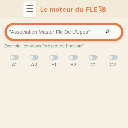
☰
Le moteur du FLE 🚀
🔎
Exemple : émotions "présent de l'indicatif"
A1
A2
B1
B2
C1
C2