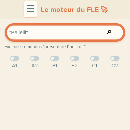
☰
Le moteur du FLE 🚀
🔎
Exemple : émotions "présent de l'indicatif"
A1
A2
B1
B2
C1
C2