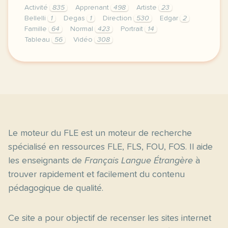
Activité
835
Apprenant
498
Artiste
23
Bellelli
1
Degas
1
Direction
530
Edgar
2
Famille
64
Normal
423
Portrait
14
Tableau
56
Vidéo
308
didomi host didomi components button cursor pointer
Le moteur du FLE est un moteur de recherche
spécialisé en ressources FLE, FLS, FOU, FOS. Il aide
les enseignants de
Français Langue Étrangère
à
trouver rapidement et facilement du contenu
pédagogique de qualité.
Ce site a pour objectif de recenser les sites internet