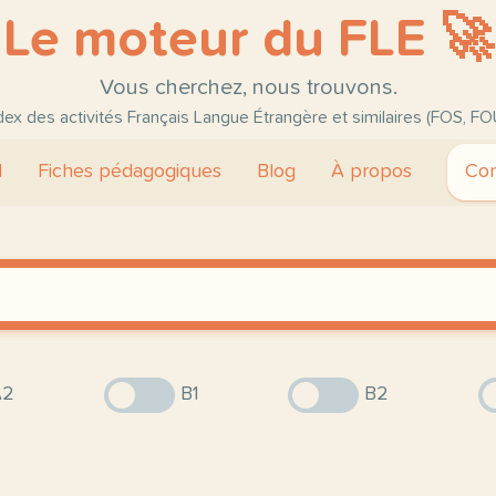
Le moteur du FLE 🚀
Vous cherchez, nous trouvons.
ndex des activités Français Langue Étrangère et similaires (FOS, FO
l
Fiches pédagogiques
Blog
À propos
Con
2
B1
B2