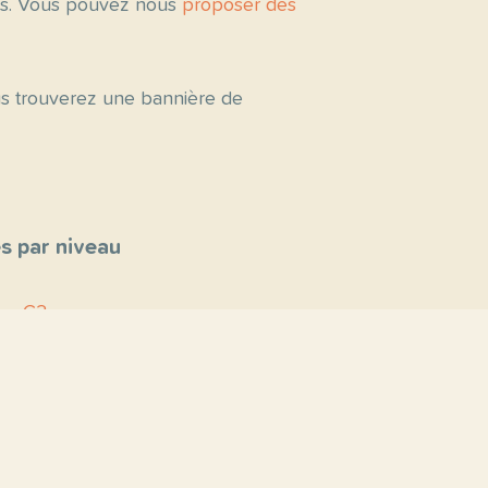
tés. Vous pouvez nous
proposer des
ous trouverez une bannière de
s par niveau
C2
C1
B2
B1
A2
A1