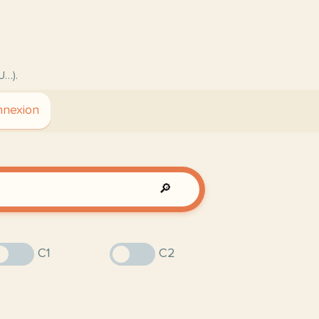
U…).
nexion
🔎
C1
C2