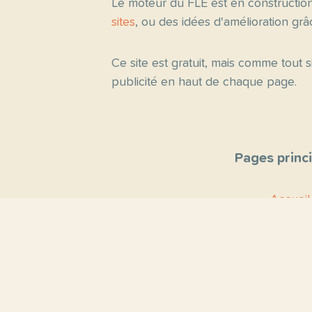
Le moteur du FLE est en constructio
sites
, ou des idées d'amélioration gr
Ce site est gratuit, mais comme tout
publicité en haut de chaque page.
Pages princ
Accueil
Thèmes
Blog
Proposer un 
Contact
À propo