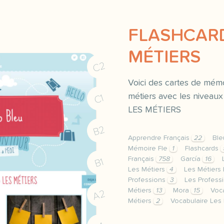
FLASHCARD
MÉTIERS
C2
Voici des cartes de mémoi
métiers avec les niveau
C1
LES MÉTIERS
B2
Apprendre Français
22
Bl
Mémoire Fle
1
Flashcards
Français
758
García
16
B1
Les Métiers
4
Les Métiers
Professions
3
Les Profess
Métiers
13
Mora
15
Voc
A2
Métiers
2
Vocabulaire Les
image pixabay comvoici 