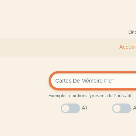
L'i
Accuei
Exemple : émotions "présent de l'indicatif"
A1
A