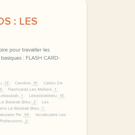
S : LES
re pour travailler les
x basiques : FLASH CARD-
eu
13
Carolina
15
Cartes De
5
Flashcards Les Métiers
1
Lebaobab
1
Lebaobabbleu
15
 Le Baobab Bleu
2
Les
ions Le Baobab Bleu
1
abulaire Fle
54
Vocabulaire Les
 Professions
2
des cartes de memoire pour travailler les metiers avec 