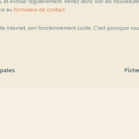
n, et évolue régulièrement. Venez donc voir les nouveau
âce au
formulaire de contact
.
 site internet, son fonctionnement coûte. C'est pourquoi v
ipales
Fiche
site
s