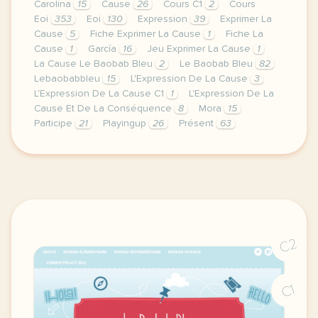
Carolina
15
Cause
26
Cours C1
2
Cours
Eoi
353
Eoi
130
Expression
39
Exprimer La
Cause
5
Fiche Exprimer La Cause
1
Fiche La
Cause
1
García
16
Jeu Exprimer La Cause
1
La Cause Le Baobab Bleu
2
Le Baobab Bleu
82
Lebaobabbleu
15
L'Expression De La Cause
3
L'Expression De La Cause C1
1
L'Expression De La
Cause Et De La Conséquence
8
Mora
15
Participe
21
Playingup
26
Présent
63
image pixabay comvoici deux fiches de l expression
C2
C1