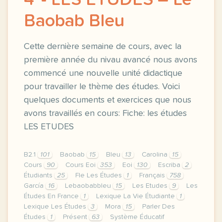
4º- LES ÉTUDES – Le
Baobab Bleu
Cette dernière semaine de cours, avec la
première année du nivau avancé nous avons
commencé une nouvelle unité didactique
pour travailler le thème des études. Voici
quelques documents et exercices que nous
avons travaillés en cours: Fiche: les études
LES ETUDES
B2.1
101
Baobab
15
Bleu
13
Carolina
15
Cours
90
Cours Eoi
353
Eoi
130
Escriba
2
Étudiants
25
Fle Les Études
1
Français
758
García
16
Lebaobabbleu
15
Les Etudes
9
Les
Études En France
1
Lexique La Vie Étudiante
1
Lexique Les Études
3
Mora
15
Parler Des
Études
1
Présent
63
Système Éducatif