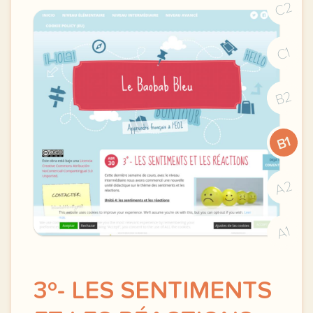
C2
C1
B2
B1
A2
A1
3º- LES SENTIMENTS