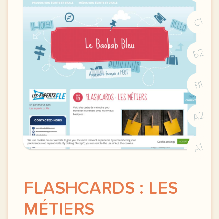
C1
B2
B1
A2
A1
FLASHCARDS : LES
MÉTIERS