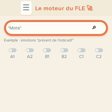
☰
Le moteur du FLE 🚀
🔎
Exemple : émotions "présent de l'indicatif"
A1
A2
B1
B2
C1
C2