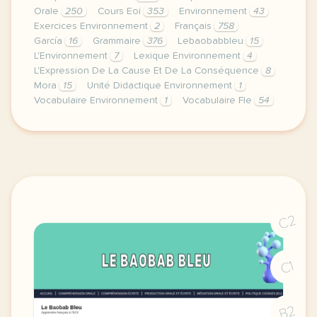
Orale
250
Cours Eoi
353
Environnement
43
Exercices Environnement
2
Français
758
García
16
Grammaire
376
Lebaobabbleu
15
L'Environnement
7
Lexique Environnement
4
L'Expression De La Cause Et De La Conséquence
8
Mora
15
Unité Didactique Environnement
1
Vocabulaire Environnement
1
Vocabulaire Fle
54
image pixabay comcette derniere semaine de cours av
C2
C1
B2