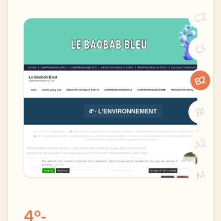
C2
C1
B2
B1
A2
A1
4º-