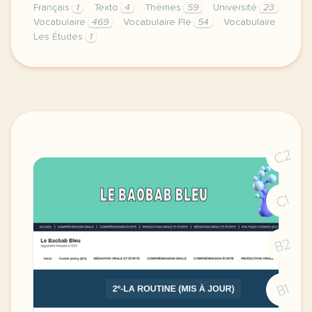
Français
1
Texto
4
Thèmes
59
Université
23
Vocabulaire
469
Vocabulaire Fle
54
Vocabulaire
Les Études
1
image pixabay comcette derniere semaine de cours av
C2
C1
B2
B1