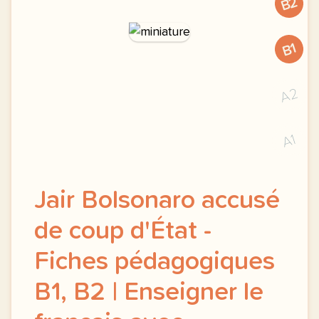
B2
B1
A2
A1
Jair Bolsonaro accusé
de coup d'État -
Fiches pédagogiques
B1, B2 | Enseigner le