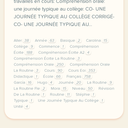
travaillés en cours: Compréhension orale:
une journée typique au collège: CO- UNE
JOURNÉE TYPIQUE AU COLLÈGE CORRIGÉ-
CO- UNE JOURNÉE TYPIQUE AU…
Aller
38
Année
63
Basique
2
Carolina
15
Collège
9
Commence
1
Compréhension
Écrite
188
Compréhension Écrite A2
4
Compréhension Écrite La Routine
3
Compréhension Orale
250
Compréhension Orale
La Routine
3
Cours
90
Cours Eoi
353
Didactique
1
École
66
Français
758
García
16
Hugo
4
Journée
20
La Routine
9
La Routine Fle
2
Mora
15
Niveau
50
Révision
De La Routine
1
Routine
11
Stéphie
1
Typique
1
Une Journée Typique Au Collège
1
Unité
4
image quizlet comcette premiere semaine de cours av