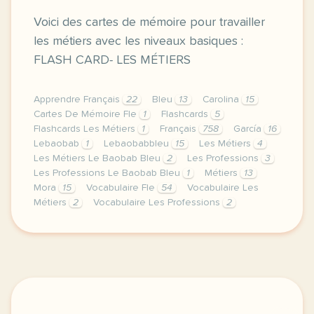
Voici des cartes de mémoire pour travailler
les métiers avec les niveaux basiques :
FLASH CARD- LES MÉTIERS
Apprendre Français
22
Bleu
13
Carolina
15
Cartes De Mémoire Fle
1
Flashcards
5
Flashcards Les Métiers
1
Français
758
García
16
Lebaobab
1
Lebaobabbleu
15
Les Métiers
4
Les Métiers Le Baobab Bleu
2
Les Professions
3
Les Professions Le Baobab Bleu
1
Métiers
13
Mora
15
Vocabulaire Fle
54
Vocabulaire Les
Métiers
2
Vocabulaire Les Professions
2
image pixabay comvoici des cartes de memoire pour