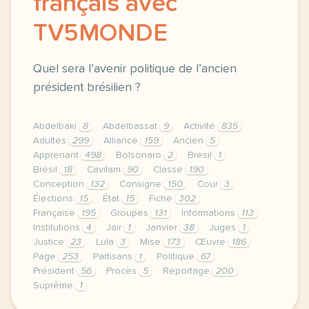
français avec
TV5MONDE
Quel sera l’avenir politique de l’ancien
président brésilien ?
Abdelbaki
8
Abdelbassat
9
Activité
835
Adultes
299
Alliance
159
Ancien
5
Apprenant
498
Bolsonaro
2
Bresil
1
Brésil
18
Cavilam
90
Classe
190
Conception
132
Consigne
150
Cour
3
Élections
15
État
15
Fiche
302
Française
195
Groupes
131
Informations
113
Institutions
4
Jair
1
Janvier
38
Juges
1
Justice
23
Lula
3
Mise
173
Œuvre
186
Page
253
Partisans
1
Politique
67
Président
56
Procès
5
Reportage
200
Suprême
1
le respect de votre vie privee est une priorite po