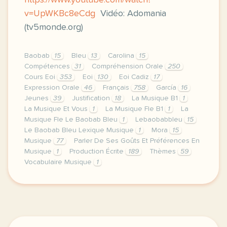
https://www.youtube.com/watch?
v=UpWKBc8eCdg
Vidéo: Adomania
(tv5monde.org)
Baobab
15
Bleu
13
Carolina
15
Compétences
31
Compréhension Orale
250
Cours Eoi
353
Eoi
130
Eoi Cadiz
17
Expression Orale
46
Français
758
García
16
Jeunes
39
Justification
18
La Musique B1
1
La Musique Et Vous
1
La Musique Fle B1
1
La
Musique Fle Le Baobab Bleu
1
Lebaobabbleu
15
Le Baobab Bleu Lexique Musique
1
Mora
15
Musique
77
Parler De Ses Goûts Et Préférences En
Musique
1
Production Écrite
189
Thèmes
59
Vocabulaire Musique
1
image pixabay comje vous laisse ici la nouvelle un