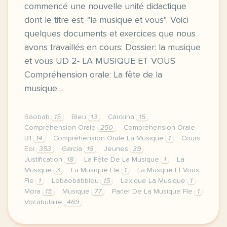
commencé une nouvelle unité didactique
dont le titre est: "la musique et vous". Voici
quelques documents et exercices que nous
avons travaillés en cours: Dossier: la musique
et vous UD 2- LA MUSIQUE ET VOUS
Compréhension orale: La fête de la
musique…
Baobab
15
Bleu
13
Carolina
15
Compréhension Orale
250
Compréhension Orale
B1
14
Compréhension Orale La Musique
1
Cours
Eoi
353
García
16
Jeunes
39
Justification
18
La Fête De La Musique
1
La
Musique
3
La Musique Fle
1
La Musque Et Vous
Fle
1
Lebaobabbleu
15
Lexique La Musique
1
Mora
15
Musique
77
Parler De La Musique Fle
1
Vocabulaire
469
image pixabay comcette derniere semaine de cours a