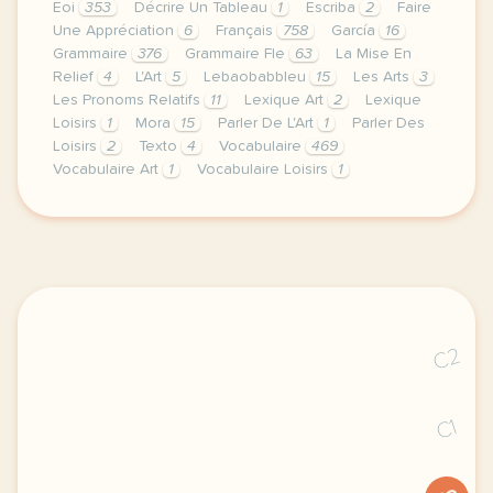
Eoi
353
Décrire Un Tableau
1
Escriba
2
Faire
Une Appréciation
6
Français
758
García
16
Grammaire
376
Grammaire Fle
63
La Mise En
Relief
4
L'Art
5
Lebaobabbleu
15
Les Arts
3
Les Pronoms Relatifs
11
Lexique Art
2
Lexique
Loisirs
1
Mora
15
Parler De L'Art
1
Parler Des
Loisirs
2
Texto
4
Vocabulaire
469
Vocabulaire Art
1
Vocabulaire Loisirs
1
image pixabay comcette derniere semaine de cours ave
C2
C1