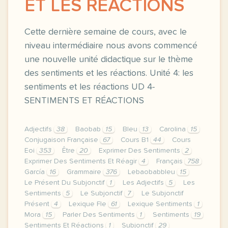
ET LES RÉACTIONS
Cette dernière semaine de cours, avec le
niveau intermédiaire nous avons commencé
une nouvelle unité didactique sur le thème
des sentiments et les réactions. Unité 4: les
sentiments et les réactions UD 4-
SENTIMENTS ET RÉACTIONS
Adjectifs
38
Baobab
15
Bleu
13
Carolina
15
Conjugaison Française
67
Cours B1
44
Cours
Eoi
353
Être
20
Exprimer Des Sentiments
2
Exprimer Des Sentiments Et Réagir
4
Français
758
García
16
Grammaire
376
Lebaobabbleu
15
Le Présent Du Subjonctif
1
Les Adjectifs
5
Les
Sentiments
5
Le Subjonctif
7
Le Subjonctif
Présent
4
Lexique Fle
61
Lexique Sentiments
1
Mora
15
Parler Des Sentiments
1
Sentiments
19
Sentiments Et Réactions
1
Subjonctif
29