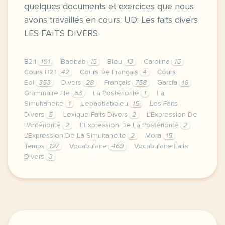
quelques documents et exercices que nous
avons travaillés en cours: UD: Les faits divers
LES FAITS DIVERS
B2.1
101
Baobab
15
Bleu
13
Carolina
15
Cours B2.1
42
Cours De Français
4
Cours
Eoi
353
Divers
28
Français
758
García
16
Grammaire Fle
63
La Postériorité
1
La
Simultanéité
1
Lebaobabbleu
15
Les Faits
Divers
5
Lexique Faits Divers
2
L'Expression De
L'Antériorité
2
L'Expression De La Postériorité
2
L'Expression De La Simultanéité
2
Mora
15
Temps
127
Vocabulaire
469
Vocabulaire Faits
Divers
3
image pixabay comcette derniere semaine de cours av