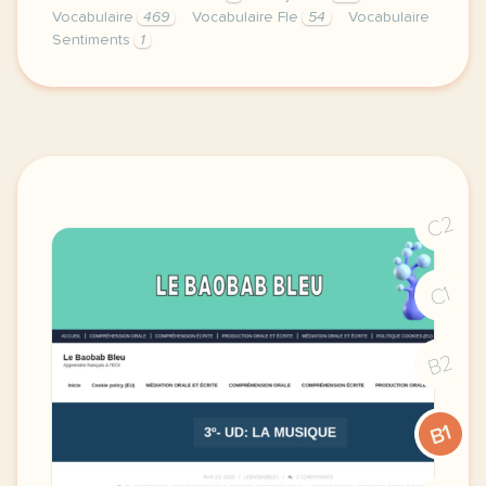
Vocabulaire
469
Vocabulaire Fle
54
Vocabulaire
Sentiments
1
image pixabay comcette derniere semaine de cours av
C2
C1
B2
B1