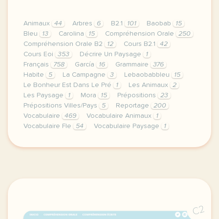
Animaux
44
Arbres
6
B2.1
101
Baobab
15
Bleu
13
Carolina
15
Compréhension Orale
250
Compréhension Orale B2
12
Cours B2.1
42
Cours Eoi
353
Décrire Un Paysage
1
Français
758
García
16
Grammaire
376
Habite
5
La Campagne
3
Lebaobabbleu
15
Le Bonheur Est Dans Le Pré
1
Les Animaux
2
Les Paysage
1
Mora
15
Prépositions
23
Prépositions Villes/Pays
5
Reportage
200
Vocabulaire
469
Vocabulaire Animaux
1
Vocabulaire Fle
54
Vocabulaire Paysage
1
cette derniere semaine de cours avec la premiere an
C2