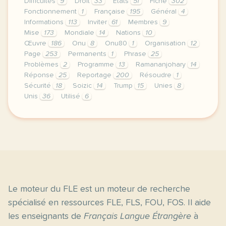
Difficultés
9
Droit
33
États
51
Fiche
302
Fonctionnement
1
Française
195
Général
4
Informations
113
Inviter
61
Membres
9
Mise
173
Mondiale
14
Nations
10
Œuvre
186
Onu
8
Onu80
1
Organisation
12
Page
253
Permanents
1
Phrase
25
Problèmes
2
Programme
13
Ramananjohary
14
Réponse
25
Reportage
200
Résoudre
1
Sécurité
18
Soizic
14
Trump
15
Unies
8
Unis
36
Utilisé
6
le respect de votre vie privee est une priorite po
Le moteur du FLE est un moteur de recherche
spécialisé en ressources FLE, FLS, FOU, FOS. Il aide
les enseignants de
Français Langue Étrangère
à