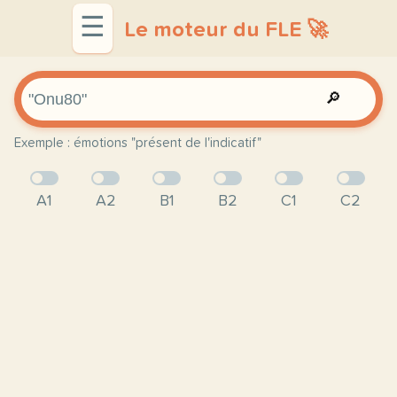
☰
Le moteur du FLE 🚀
🔎
Exemple : émotions "présent de l'indicatif"
A1
A2
B1
B2
C1
C2