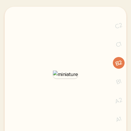
C2
C1
B2
B1
A2
A1