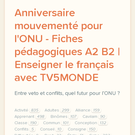
Anniversaire
mouvementé pour
l'ONU - Fiches
pédagogiques A2 B2 |
Enseigner le français
avec TV5MONDE
Entre veto et conflits, quel futur pour l’ONU ?
Activité
835
Adultes
299
Alliance
159
Apprenant
498
Binômes
107
Cavilam
90
Classe
190
Commun
101
Conception
132
Conflits
5
Conseil
10
Consigne
150