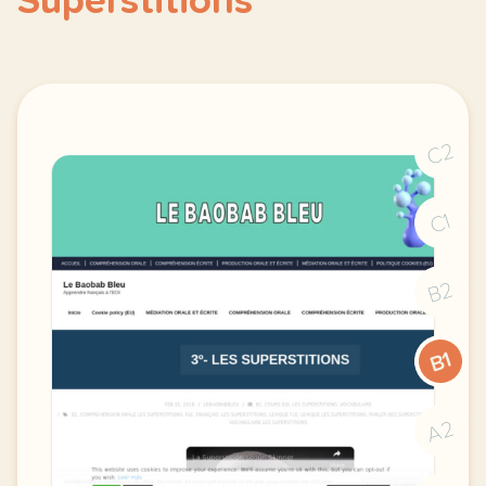
Superstitions
C2
C1
B2
B1
A2