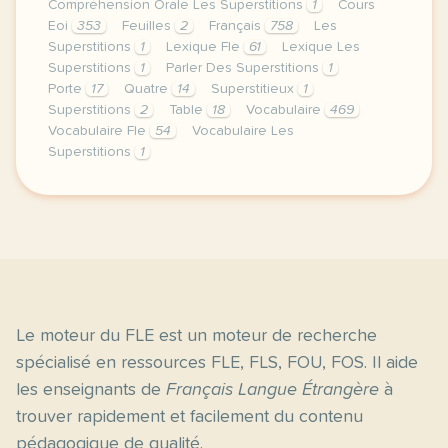
Compréhension Orale Les Superstitions
1
Cours
Eoi
353
Feuilles
2
Français
758
Les
Superstitions
1
Lexique Fle
61
Lexique Les
Superstitions
1
Parler Des Superstitions
1
Porte
17
Quatre
14
Superstitieux
1
Superstitions
2
Table
18
Vocabulaire
469
Vocabulaire Fle
54
Vocabulaire Les
Superstitions
1
image https www trnd com es blog supersticiones pag
Le moteur du FLE est un moteur de recherche
spécialisé en ressources FLE, FLS, FOU, FOS. Il aide
les enseignants de
Français Langue Étrangère
à
trouver rapidement et facilement du contenu
pédagogique de qualité.