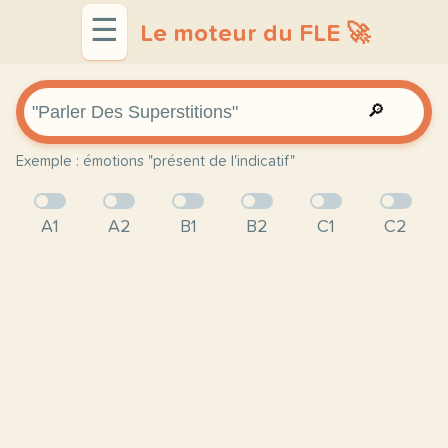
☰
Le moteur du FLE 🚀
🔎
Exemple : émotions "présent de l'indicatif"
A1
A2
B1
B2
C1
C2