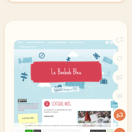
C2
C1
B2
B1
A2