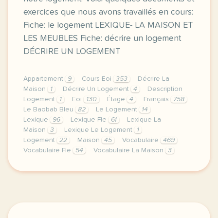
exercices que nous avons travaillés en cours:
Fiche: le logement LEXIQUE- LA MAISON ET
LES MEUBLES Fiche: décrire un logement
DÉCRIRE UN LOGEMENT
Appartement
9
Cours Eoi
353
Décrire La
Maison
1
Décrire Un Logement
4
Description
Logement
1
Eoi
130
Étage
4
Français
758
Le Baobab Bleu
82
Le Logement
14
Lexique
96
Lexique Fle
61
Lexique La
Maison
3
Lexique Le Logement
1
Logement
22
Maison
45
Vocabulaire
469
Vocabulaire Fle
54
Vocabulaire La Maison
3
image pixabay comcette derniere semaine de cours av