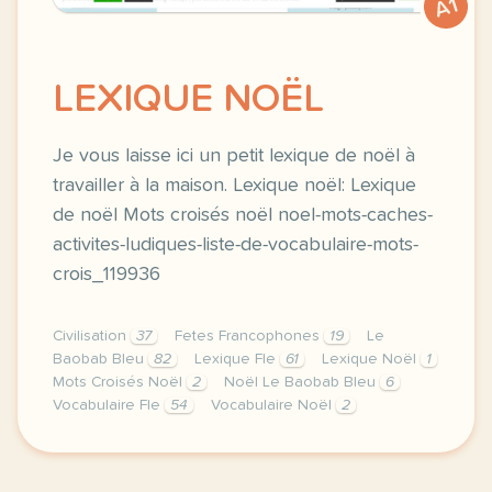
A1
LEXIQUE NOËL
Je vous laisse ici un petit lexique de noël à
travailler à la maison. Lexique noël: Lexique
de noël Mots croisés noël noel-mots-caches-
activites-ludiques-liste-de-vocabulaire-mots-
crois_119936
Civilisation
37
Fetes Francophones
19
Le
Baobab Bleu
82
Lexique Fle
61
Lexique Noël
1
Mots Croisés Noël
2
Noël Le Baobab Bleu
6
Vocabulaire Fle
54
Vocabulaire Noël
2
image pixabay comje vous laisse ici un petit lexique 