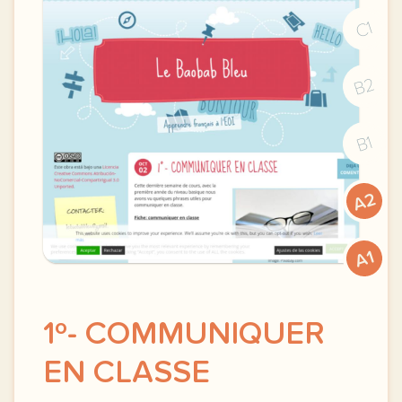
C1
B2
B1
A2
A1
1º- COMMUNIQUER
EN CLASSE