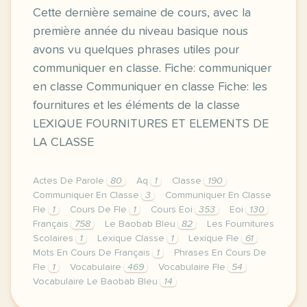
Cette dernière semaine de cours, avec la
première année du niveau basique nous
avons vu quelques phrases utiles pour
communiquer en classe. Fiche: communiquer
en classe Communiquer en classe Fiche: les
fournitures et les éléments de la classe
LEXIQUE FOURNITURES ET ELEMENTS DE
LA CLASSE
Actes De Parole
80
Aq
1
Classe
190
Communiquer En Classe
3
Communiquer En Classe
Fle
1
Cours De Fle
1
Cours Eoi
353
Eoi
130
Français
758
Le Baobab Bleu
82
Les Fournitures
Scolaires
1
Lexique Classe
1
Lexique Fle
61
Mots En Cours De Français
1
Phrases En Cours De
Fle
1
Vocabulaire
469
Vocabulaire Fle
54
Vocabulaire Le Baobab Bleu
14
image pixabay comcette derniere semaine de cours av