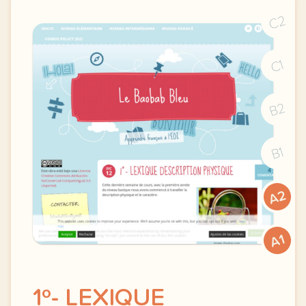
C2
C1
B2
B1
A2
A1
1º- LEXIQUE