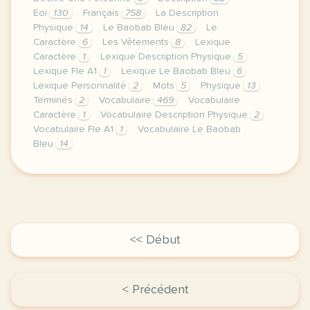
Eoi
130
Français
758
La Description
Physique
14
Le Baobab Bleu
82
Le
Caractère
6
Les Vêtements
8
Lexique
Caractère
1
Lexique Description Physique
5
Lexique Fle A1
1
Lexique Le Baobab Bleu
6
Lexique Personnalité
2
Mots
5
Physique
13
Terminés
2
Vocabulaire
469
Vocabulaire
Caractère
1
Vocabulaire Description Physique
2
Vocabulaire Fle A1
1
Vocabulaire Le Baobab
Bleu
14
image pixabay comcette derniere semaine de cours av
<< Début
< Précédent