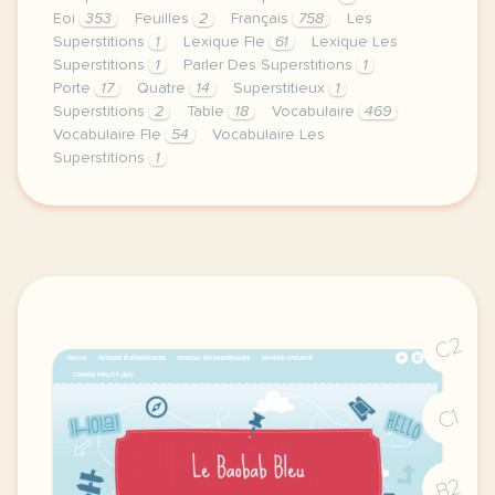
Eoi
353
Feuilles
2
Français
758
Les
Superstitions
1
Lexique Fle
61
Lexique Les
Superstitions
1
Parler Des Superstitions
1
Porte
17
Quatre
14
Superstitieux
1
Superstitions
2
Table
18
Vocabulaire
469
Vocabulaire Fle
54
Vocabulaire Les
Superstitions
1
image https www trnd com es blog supersticiones pag
C2
C1
B2