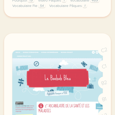
Pourquoi
19
Vidéo Pâques
1
Vocabulaire
469
Vocabulaire Fle
54
Vocabulaire Pâques
1
image pixabay comnous celebrons les fetes de paques
C2
C1
B2
B1