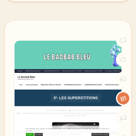
C2
C1
B2
B1
A2