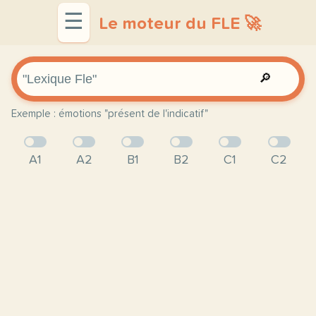
☰
Le moteur du FLE 🚀
🔎
Exemple : émotions "présent de l'indicatif"
A1
A2
B1
B2
C1
C2