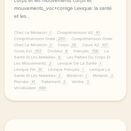
corps et les mouvements corps et
mouvements_voc+corrigé Lexique: la santé
et les…
Chez Le Médecin
1
Compréhension A2
10
Compréhension Orale
250
Compréhension Orale
Chez Le Médecin
2
Corps
26
Cours A2
107
Cours Eoi
353
Docteur
8
Français
758
La
Santé Et Les Maladies
6
Les Parties Du Corps Et
Les Mouvements
3
Lexique De La Santé
1
Lexique Fle
61
Lexique Français
1
Lexique La
Santé Et Les Maladies
2
Medecin
1
Mélanie
3
Prendre
41
Traitement
3
Ventre
3
Vocabulaire
469
image e psychiatrie frcette derniere semaine de cou