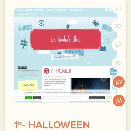
C2
C1
B2
B1
A2
A1
1º- HALLOWEEN