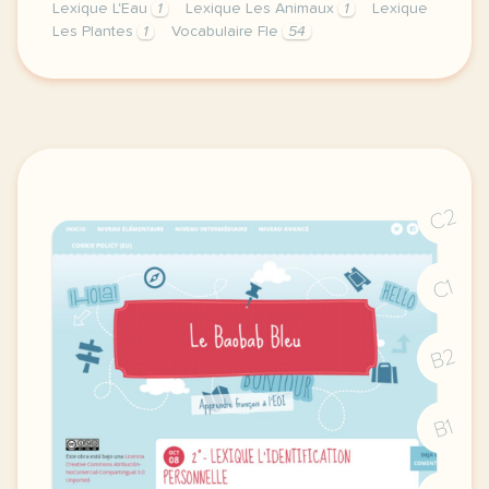
Lexique L'Eau
1
Lexique Les Animaux
1
Lexique
Les Plantes
1
Vocabulaire Fle
54
image e sushi frje vous laisse ici quelques petits d
C2
C1
B2
B1