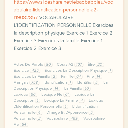
https://www.slideshare.net/lebaobabbleu/voc
abulaire-lidentification-personnelle-a2-
119082857
VOCABULAIRE-
L’IDENTIFICATION PERSONNELLE Exercices
la description physique Exercice 1 Exercice 2
Exercice 3 Exercices la famille Exercice 1
Exercice 2 Exercice 3
Actes De Parole
80
Cours A2
107
Être
20
Exercice
425
Exercices La Description Physique
1
Exercices La Famille
2
Famille
64
Fille
14
Français
758
Identification
1
Identifier
5
La
Description Physique
14
La Famille
10
Lexique
96
Lexique Fle
61
Lexique La
Description
1
Lexique La Famille
4
Lexique
L'Identification Personnelle
1
L'Identification
Personnelle
4
L'Image Et L'Apparence
5
Personnelle
2
Vocabulaire
469
Vocabulaire
Fle
54