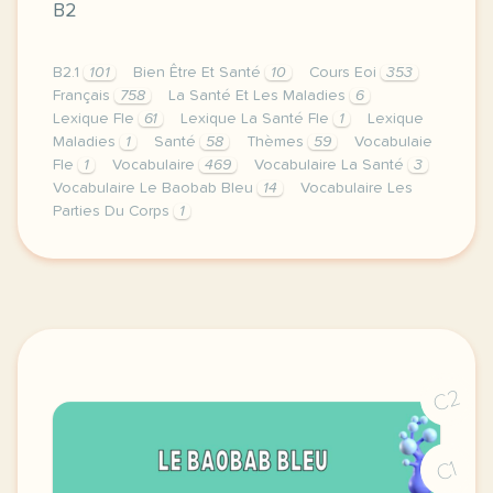
B2
B2.1
101
Bien Être Et Santé
10
Cours Eoi
353
Français
758
La Santé Et Les Maladies
6
Lexique Fle
61
Lexique La Santé Fle
1
Lexique
Maladies
1
Santé
58
Thèmes
59
Vocabulaie
Fle
1
Vocabulaire
469
Vocabulaire La Santé
3
Vocabulaire Le Baobab Bleu
14
Vocabulaire Les
Parties Du Corps
1
image pixabay comcette derniere semaine de cours av
C2
C1