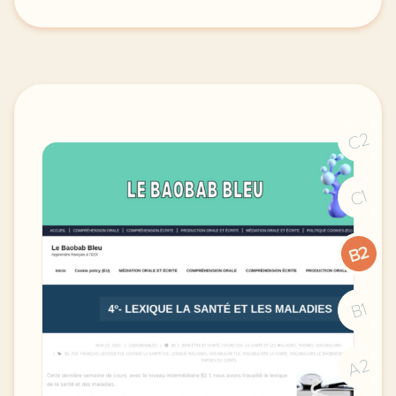
image pixabay comcette derniere semaine de cours ave
C2
C1
B2
B1
A2