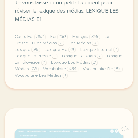
Je vous laisse ici un petit document pour
réviser le lexique des médias. LEXIQUE LES
MÉDIAS B1
Cours Eoi
353
Eoi
130
Français
758
La
Presse Et Les Médias
2
Les Médias
3
Lexique
96
Lexique Fle
61
Lexique Internet
1
Lexique La Presse
1
Lexique La Radio
1
Lexique
La Télévision
1
Lexique Les Médias
2
Médias
28
Vocabulaire
469
Vocabulaire Fle
54
Vocabulaire Les Médias
1
image pixabay comje vous laisse ici un petit documen
C2