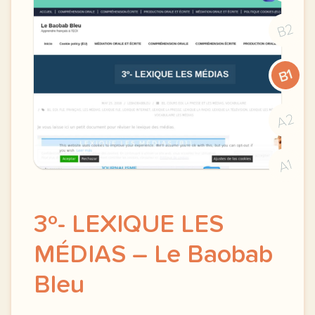
B2
B1
A2
A1
3º- LEXIQUE LES
MÉDIAS – Le Baobab
Bleu