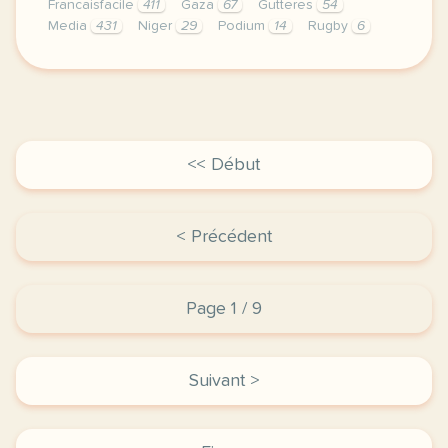
Francaisfacile
411
Gaza
67
Gutteres
54
Media
431
Niger
29
Podium
14
Rugby
6
exercice a2 elena zdrokova etoile filante du rugby 
<< Début
< Précédent
Page 1 / 9
Suivant >