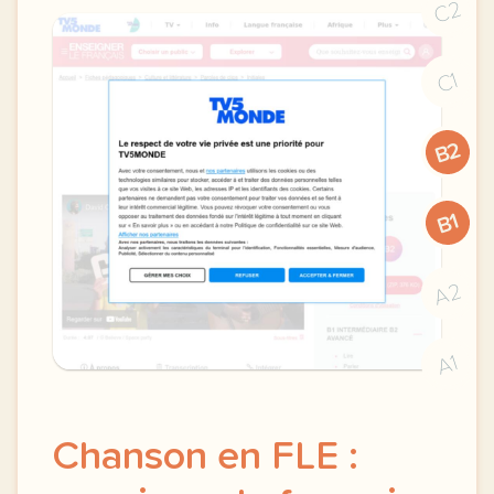
C2
C1
B2
B1
A2
A1
Chanson en FLE :