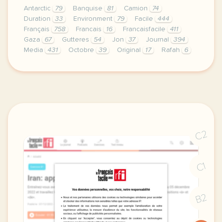
Antarctic
79
Banquise
81
Camion
74
Duration
33
Environment
79
Facile
444
Français
758
Francais
16
Francaisfacile
411
Gaza
67
Gutteres
54
Jon
37
Journal
394
Media
431
Octobre
39
Original
17
Rafah
6
exercice a2 les titres 04 octobre 2023 niveaux deb
C2
C1
B2