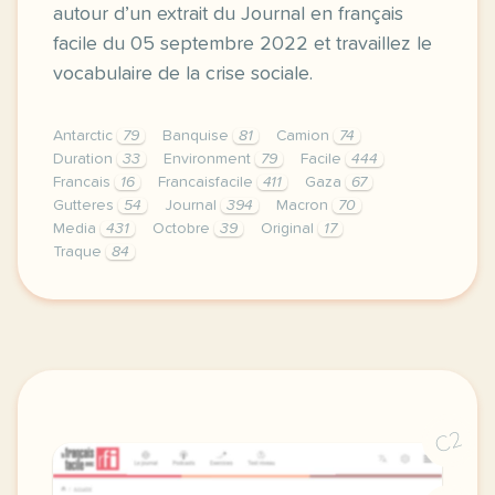
autour d’un extrait du Journal en français
facile du 05 septembre 2022 et travaillez le
vocabulaire de la crise sociale.
Antarctic
79
Banquise
81
Camion
74
Duration
33
Environment
79
Facile
444
Francais
16
Francaisfacile
411
Gaza
67
Gutteres
54
Journal
394
Macron
70
Media
431
Octobre
39
Original
17
Traque
84
exercice b1 grande bretagne liz truss succede a bor
C2