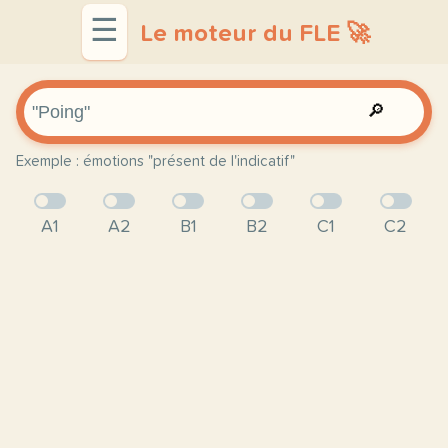
☰
Le moteur du FLE 🚀
🔎
Exemple : émotions "présent de l'indicatif"
A1
A2
B1
B2
C1
C2