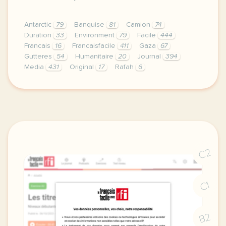
Antarctic
79
Banquise
81
Camion
74
Duration
33
Environment
79
Facile
444
Francais
16
Francaisfacile
411
Gaza
67
Gutteres
54
Humanitaire
20
Journal
394
Media
431
Original
17
Rafah
6
exercice b2 coup d etat des militaires prennent le 
C2
C1
B2