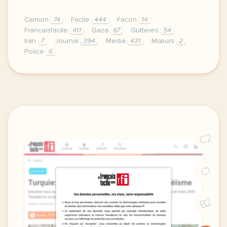
Camion
74
Facile
444
Facon
14
Francaisfacile
411
Gaza
67
Gutteres
54
Iran
7
Journal
394
Media
431
Mœurs
2
Police
6
exercice b1 iran appel a mobilisation entrainez vou
C2
C1
B2