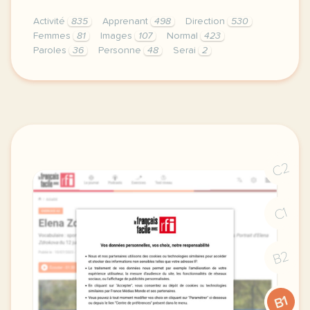
Activité
835
Apprenant
498
Direction
530
Femmes
81
Images
107
Normal
423
Paroles
36
Personne
48
Serai
2
didomi host didomi components button cursor pointer
C2
C1
B2
B1