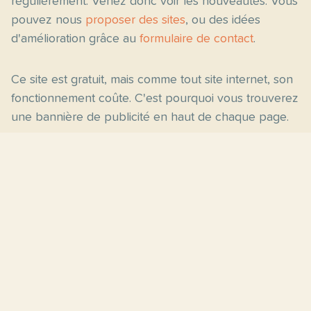
régulièrement. Venez donc voir les nouveautés. Vous
pouvez nous
proposer des sites
, ou des idées
d'amélioration grâce au
formulaire de contact
.
Ce site est gratuit, mais comme tout site internet, son
fonctionnement coûte. C'est pourquoi vous trouverez
une bannière de publicité en haut de chaque page.
Pages principales
Fiches par niveau
Accueil
C2
Thèmes
C1
Blog
B2
Proposer un site
B1
Contact
A2