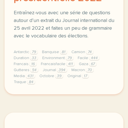
Entraînez-vous avec une série de questions
autour d’un extrait du Journal international du
25 avril 2022 et faites un peu de grammaire
avec le vocabulaire des élections.
Antarctic
79
Banquise
81
Camion
74
Duration
33
Environment
79
Facile
444
Francais
16
Francaisfacile
411
Gaza
67
Gutteres
54
Journal
394
Macron
70
Media
431
Octobre
39
Original
17
Traque
84
exercice b1 france resultat de l election presiden