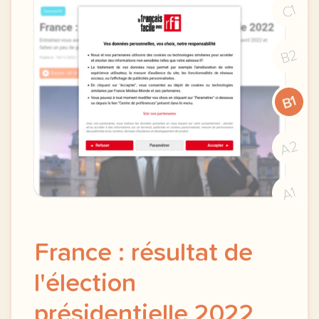
C1
B2
B1
A2
A1
France : résultat de
l'élection
présidentielle 2022