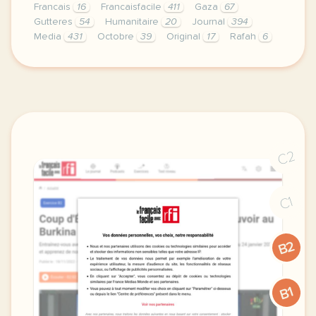
Francais
16
Francaisfacile
411
Gaza
67
Gutteres
54
Humanitaire
20
Journal
394
Media
431
Octobre
39
Original
17
Rafah
6
exercice b2 rishi sunak un nouveau premier ministre
C2
C1
B2
B1