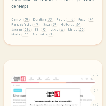
vocabulaire de la solidarité et les expressions
de temps.
Camion
74
Duration
33
Facile
444
Facon
14
Francaisfacile
411
Gaza
67
Gutteres
54
Journal
394
Kim
12
Libye
11
Maroc
20
Media
431
Solidarité
13
exercice b1 turquie la solidarite s organise apres l
C2
C1
B2