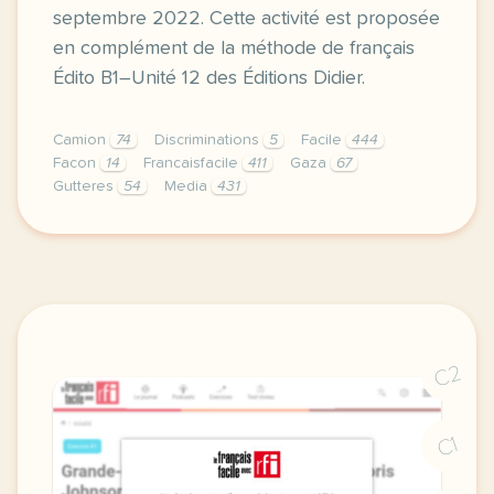
septembre 2022. Cette activité est proposée
en complément de la méthode de français
Édito B1–Unité 12 des Éditions Didier.
Camion
74
Discriminations
5
Facile
444
Facon
14
Francaisfacile
411
Gaza
67
Gutteres
54
Media
431
exercice b1 une camionnette contre les discriminatio
C2
C1