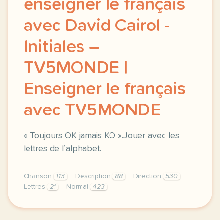
enseigner le français
avec David Cairol -
Initiales –
TV5MONDE |
Enseigner le français
avec TV5MONDE
« Toujours OK jamais KO ».Jouer avec les
lettres de l’alphabet.
Chanson
113
Description
88
Direction
530
Lettres
21
Normal
423
didomi host didomi components button cursor pointer