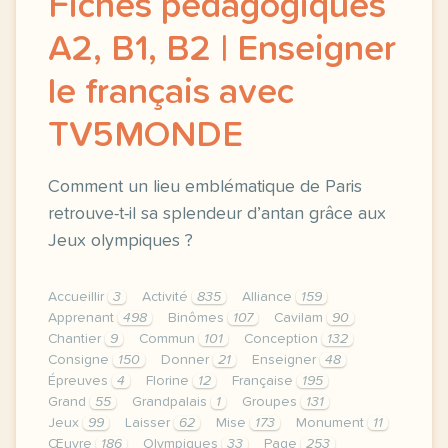
Fiches pédagogiques
A2, B1, B2 | Enseigner
le français avec
TV5MONDE
Comment un lieu emblématique de Paris
retrouve-t-il sa splendeur d’antan grâce aux
Jeux olympiques ?
Accueillir
3
Activité
835
Alliance
159
Apprenant
498
Binômes
107
Cavilam
90
Chantier
9
Commun
101
Conception
132
Consigne
150
Donner
21
Enseigner
48
Épreuves
4
Florine
12
Française
195
Grand
55
Grandpalais
1
Groupes
131
Jeux
99
Laisser
62
Mise
173
Monument
11
Œuvre
186
Olympiques
33
Page
253