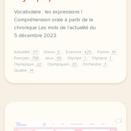
Vocabulaire : les expressions |
Compréhension orale à partir de la
chronique Les mots de l’actualité du
5 décembre 2023.
Actualité
117
Dieux
5
Exercice
425
Forme
14
Français
758
Jeux
99
Olympe
1
Olympie
1
Olympique
22
Olympiques
33
Orchestre
7
Quatre
14
exercice b2 olympique forme olympique loge olympiqu
C2