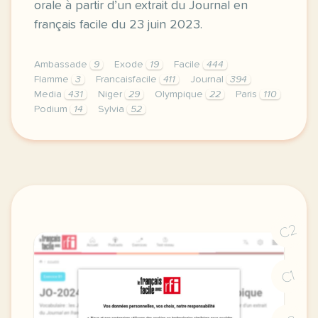
orale à partir d’un extrait du Journal en
français facile du 23 juin 2023.
Ambassade
9
Exode
19
Facile
444
Flamme
3
Francaisfacile
411
Journal
394
Media
431
Niger
29
Olympique
22
Paris
110
Podium
14
Sylvia
52
exercice b1 jo 2024 le parcours de la flamme olympi
C2
C1