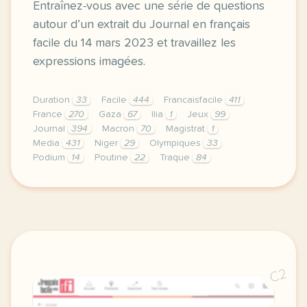
Entraînez-vous avec une série de questions
autour d’un extrait du Journal en français
facile du 14 mars 2023 et travaillez les
expressions imagées.
Duration
33
Facile
444
Francaisfacile
411
France
270
Gaza
67
Ilia
1
Jeux
99
Journal
394
Macron
70
Magistrat
1
Media
431
Niger
29
Olympiques
33
Podium
14
Poutine
22
Traque
84
exercice b2 la france prepare les jeux olympiques d
C2