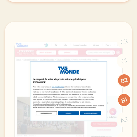
C2
C1
B2
B1
A2