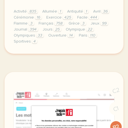
Activité
835
Allumée
1
Antiquité
1
Avril
36
Cérémonie
16
Exercice
425
Facile
444
Flamme
3
Français
758
Grèce
3
Jeux
99
Journal
394
Jours
25
Olympique
22
Olympiques
33
Ouverture
14
Paris
110
Sportives
4
exercice a1 jo 2024 le voyage de la flamme olympiqu
C2
C1
B2