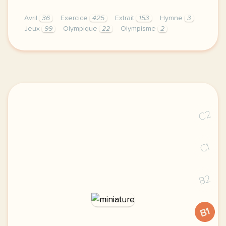
Avril
36
Exercice
425
Extrait
153
Hymne
3
Jeux
99
Olympique
22
Olympisme
2
exercice b1 les mots des jo hymne vocabulaire l hym
C2
C1
B2
B1