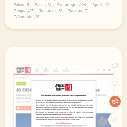
Palais
5
Paris
110
Reportage
200
Sport
42
Temps
127
Toulouse
12
Travaux
7
Tv5monde
75
le respect de votre vie privee est une priorite po
C2
C1
B2
B1