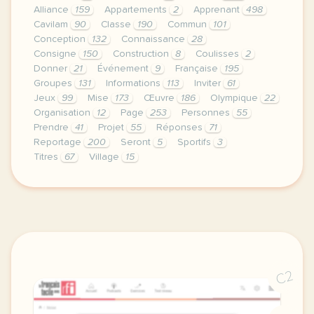
Alliance
159
Appartements
2
Apprenant
498
Cavilam
90
Classe
190
Commun
101
Conception
132
Connaissance
28
Consigne
150
Construction
8
Coulisses
2
Donner
21
Événement
9
Française
195
Groupes
131
Informations
113
Inviter
61
Jeux
99
Mise
173
Œuvre
186
Olympique
22
Organisation
12
Page
253
Personnes
55
Prendre
41
Projet
55
Réponses
71
Reportage
200
Seront
5
Sportifs
3
Titres
67
Village
15
le respect de votre vie privee est une priorite po
C2