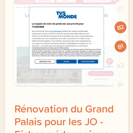
C1
B2
B1
A2
A1
Rénovation du Grand
Palais pour les JO -