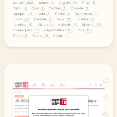
Activité
835
Adrien
3
Argent
23
Bilan
5
Calcul
1
Cojo
1
Comité
3
Compte
8
Comptes
2
Cour
3
Coûté
1
Dépenses
2
Euros
20
Facture
2
Jeux
99
Justine
2
Londres
13
Milliard
1
Milliards
16
Millions
32
Olympiques
33
Organisation
12
Paris
110
Prises
2
Public
12
Selon
4
exercice b1 combien ont coute les jeux olympiques 2
C2
C1
B2