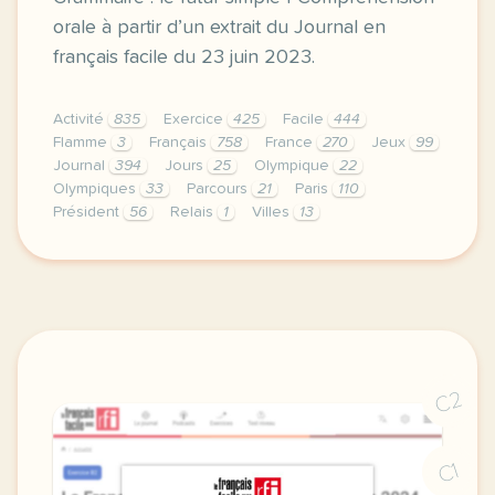
orale à partir d’un extrait du Journal en
français facile du 23 juin 2023.
Activité
835
Exercice
425
Facile
444
Flamme
3
Français
758
France
270
Jeux
99
Journal
394
Jours
25
Olympique
22
Olympiques
33
Parcours
21
Paris
110
Président
56
Relais
1
Villes
13
exercice b1 jo 2024 le parcours de la flamme olympi
C2
C1