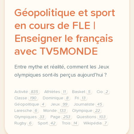
Géopolitique et sport
en cours de FLE |
Enseigner le français
avec TV5MONDE
Entre mythe et réalité, comment les Jeux
olympiques sont-ils perçus aujourd’hui ?
Activité
835
Athlètes
11
Basket
5
Cio
2
Classe
190
Dominique
8
Fri
13
Géopolitique
4
Jeux
99
Journaliste
45
Laresche
6
Monde
133
Olympique
22
Olympiques
33
Page
253
Questions
103
Rugby
6
Sport
42
Trois
14
Wikipédia
7
le respect de votre vie privee est une priorite pou