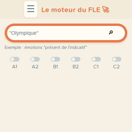
☰
Le moteur du FLE 🚀
🔎
Exemple : émotions "présent de l'indicatif"
A1
A2
B1
B2
C1
C2