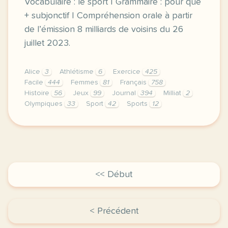
Vocabulaire : le sport | Grammaire : pour que
+ subjonctif | Compréhension orale à partir
de l’émission 8 milliards de voisins du 26
juillet 2023.
Alice
3
Athlétisme
6
Exercice
425
Facile
444
Femmes
81
Français
758
Histoire
56
Jeux
99
Journal
394
Milliat
2
Olympiques
33
Sport
42
Sports
12
exercice b1 l histoire des femmes aux jeux olympique
<< Début
< Précédent