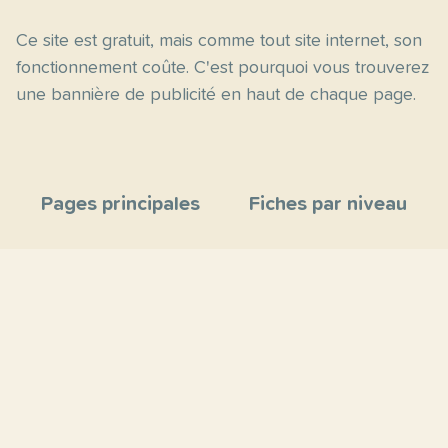
Ce site est gratuit, mais comme tout site internet, son
fonctionnement coûte. C'est pourquoi vous trouverez
une bannière de publicité en haut de chaque page.
Pages principales
Fiches par niveau
Accueil
C2
Thèmes
C1
Blog
B2
Proposer un site
B1
Contact
A2
À propos
A1