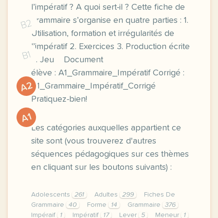
l’impératif ? A quoi sert-il ? Cette fiche de
grammaire s’organise en quatre parties : 1.
B2
Utilisation, formation et irrégularités de
l’impératif 2. Exercices 3. Production écrite
B1
4. Jeu Document
élève : A1_Grammaire_Impératif Corrigé :
A2
A1_Grammaire_Impératif_Corrigé
Pratiquez-bien!
A1
Les catégories auxquelles appartient ce
site sont (vous trouverez d'autres
séquences pédagogiques sur ces thèmes
en cliquant sur les boutons suivants) :
Adolescents
261
Adultes
299
Fiches De
Grammaire
40
Forme
14
Grammaire
376
Impéraif
1
Impératif
17
Lever
5
Meneur
1