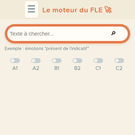
☰
Le moteur du FLE 🚀
🔎
Exemple : émotions "présent de l'indicatif"
A1
A2
B1
B2
C1
C2