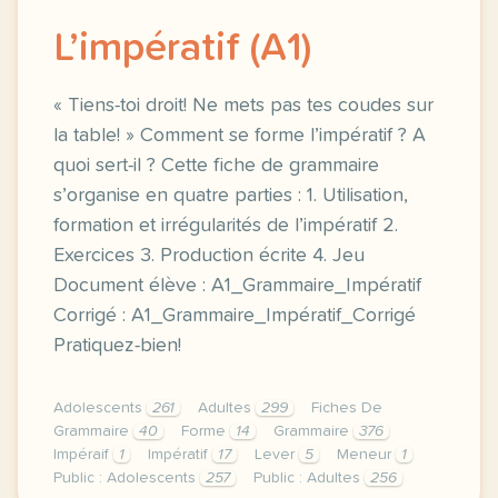
L’impératif (A1)
« Tiens-toi droit! Ne mets pas tes coudes sur
la table! » Comment se forme l’impératif ? A
quoi sert-il ? Cette fiche de grammaire
s’organise en quatre parties : 1. Utilisation,
formation et irrégularités de l’impératif 2.
Exercices 3. Production écrite 4. Jeu
Document élève : A1_Grammaire_Impératif
Corrigé : A1_Grammaire_Impératif_Corrigé
Pratiquez-bien!
Adolescents
261
Adultes
299
Fiches De
Grammaire
40
Forme
14
Grammaire
376
Impéraif
1
Impératif
17
Lever
5
Meneur
1
Public : Adolescents
257
Public : Adultes
256