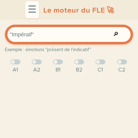
☰
Le moteur du FLE 🚀
🔎
Exemple : émotions "présent de l'indicatif"
A1
A2
B1
B2
C1
C2