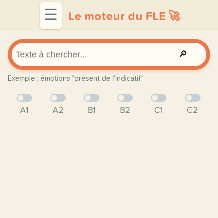
☰
Le moteur du FLE 🚀
🔎
Exemple : émotions "présent de l'indicatif"
A1
A2
B1
B2
C1
C2