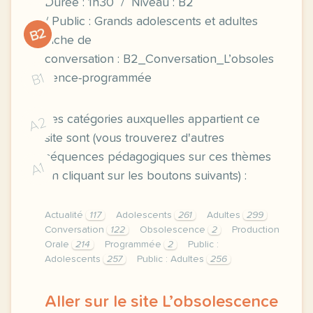
Durée : 1h30 / Niveau : B2
/ Public : Grands adolescents et adultes
B2
Fiche de
conversation : B2_Conversation_L’obsoles
B1
cence-programmée
Les catégories auxquelles appartient ce
A2
site sont (vous trouverez d'autres
séquences pédagogiques sur ces thèmes
A1
en cliquant sur les boutons suivants) :
Actualité
117
Adolescents
261
Adultes
299
Conversation
122
Obsolescence
2
Production
Orale
214
Programmée
2
Public :
Adolescents
257
Public : Adultes
256
Aller sur le site L’obsolescence