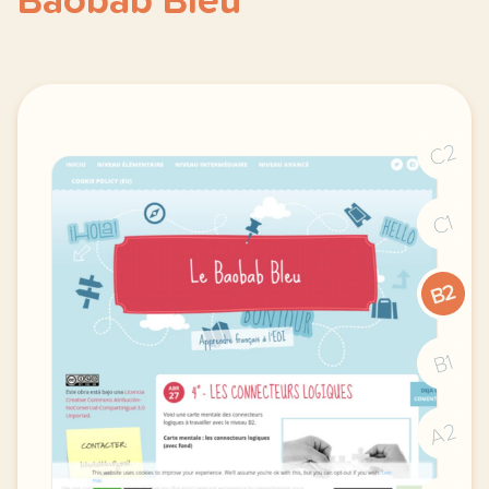
Baobab Bleu
C2
C1
B2
B1
A2