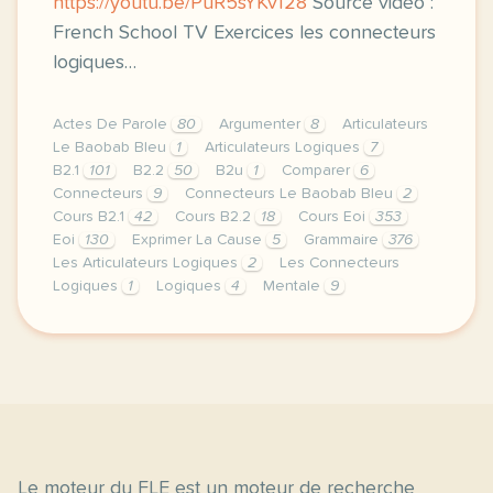
https://youtu.be/PuR5sYKv128
Source vidéo :
French School TV Exercices les connecteurs
logiques…
Actes De Parole
80
Argumenter
8
Articulateurs
Le Baobab Bleu
1
Articulateurs Logiques
7
B2.1
101
B2.2
50
B2u
1
Comparer
6
Connecteurs
9
Connecteurs Le Baobab Bleu
2
Cours B2.1
42
Cours B2.2
18
Cours Eoi
353
Eoi
130
Exprimer La Cause
5
Grammaire
376
Les Articulateurs Logiques
2
Les Connecteurs
Logiques
1
Logiques
4
Mentale
9
image pixabay comvoici une carte mentale des conne
Le moteur du FLE est un moteur de recherche