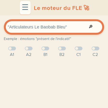
☰
Le moteur du FLE 🚀
🔎
Exemple : émotions "présent de l'indicatif"
A1
A2
B1
B2
C1
C2