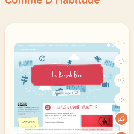
Comme D'Habitude
C2
C1
B2
B1
A2