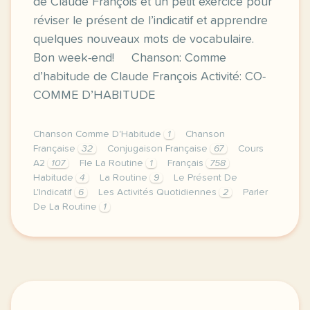
de Claude François et un petit exercice pour
réviser le présent de l’indicatif et apprendre
quelques nouveaux mots de vocabulaire.
Bon week-end! Chanson: Comme
d’habitude de Claude François Activité: CO-
COMME D’HABITUDE
Chanson Comme D'Habitude
1
Chanson
Française
32
Conjugaison Française
67
Cours
A2
107
Fle La Routine
1
Français
758
Habitude
4
La Routine
9
Le Présent De
L'Indicatif
6
Les Activités Quotidiennes
2
Parler
De La Routine
1
image languagetrainers comsi vous voulez continuer