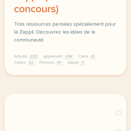
concours)
Trois ressources pensées spécialement pour
la Zappli. Découvrez les idées de la
communauté.
Activité
835
Apprenant
498
Carte
61
Cartes
63
Pronom
40
Zappli
11
en avril 2024 a l occasion de notre onzieme zanniver
C2