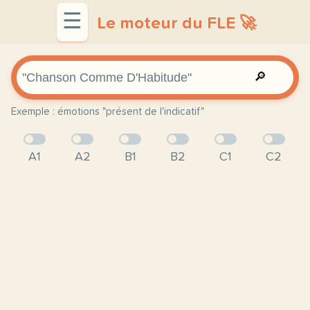
☰
Le moteur du FLE 🚀
🔎
Exemple : émotions "présent de l'indicatif"
A1
A2
B1
B2
C1
C2