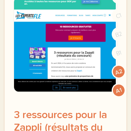
C1
B2
B1
A2
A1
3 ressources pour la
Zappli (résultats du