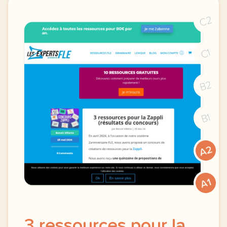
C2
C1
B2
B1
A2
A1
3 ressources pour la