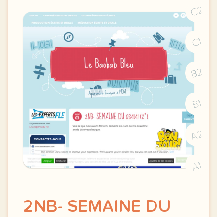
C2
C1
B2
B1
A2
A1
2NB- SEMAINE DU