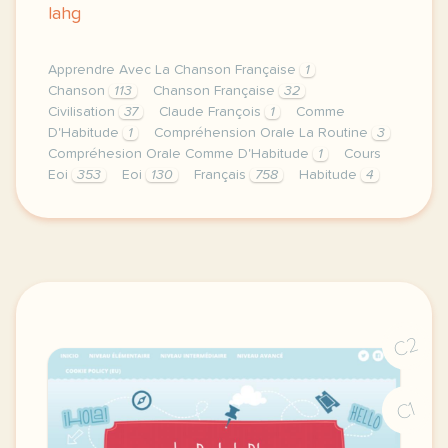
lahg
Apprendre Avec La Chanson Française
1
Chanson
113
Chanson Française
32
Civilisation
37
Claude François
1
Comme
D'Habitude
1
Compréhension Orale La Routine
3
Compréhesion Orale Comme D'Habitude
1
Cours
Eoi
353
Eoi
130
Français
758
Habitude
4
image pixabay compour continuer a travailler la r
C2
C1