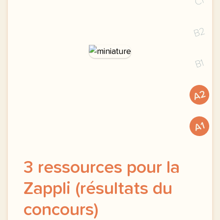
C1
B2
B1
A2
A1
3 ressources pour la
Zappli (résultats du
concours)