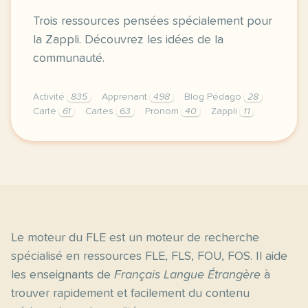
Trois ressources pensées spécialement pour
la Zappli. Découvrez les idées de la
communauté.
Activité
835
Apprenant
498
Blog Pédago
28
Carte
61
Cartes
63
Pronom
40
Zappli
11
en avril 2024 a l occasion de notre onzieme zanniver
Le moteur du FLE est un moteur de recherche
spécialisé en ressources FLE, FLS, FOU, FOS. Il aide
les enseignants de
Français Langue Étrangère
à
trouver rapidement et facilement du contenu