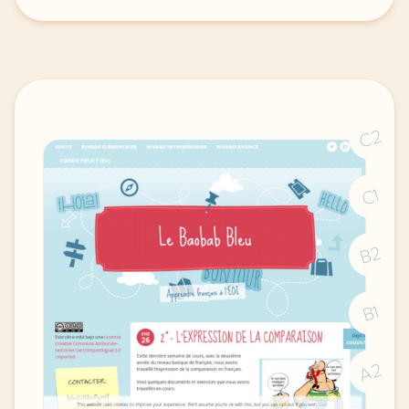
image pixabay comcette derniere semaine de cours ave
C2
C1
B2
B1
A2