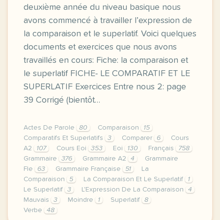
deuxième année du niveau basique nous
avons commencé à travailler l’expression de
la comparaison et le superlatif. Voici quelques
documents et exercices que nous avons
travaillés en cours: Fiche: la comparaison et
le superlatif FICHE- LE COMPARATIF ET LE
SUPERLATIF Exercices Entre nous 2: page
39 Corrigé (bientôt…
Actes De Parole
80
Comparaison
15
Comparatifs Et Superlatifs
3
Comparer
6
Cours
A2
107
Cours Eoi
353
Eoi
130
Français
758
Grammaire
376
Grammaire A2
4
Grammaire
Fle
63
Grammaire Française
51
La
Comparaison
5
La Comparaison Et Le Superlatif
1
Le Superlatif
3
L'Expression De La Comparaison
4
Mauvais
3
Moindre
1
Superlatif
8
Verbe
48