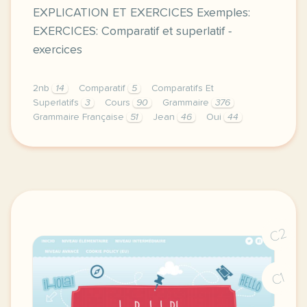
EXPLICATION ET EXERCICES Exemples:
EXERCICES: Comparatif et superlatif -
exercices
2nb
14
Comparatif
5
Comparatifs Et
Superlatifs
3
Cours
90
Grammaire
376
Grammaire Française
51
Jean
46
Oui
44
cette derniere semaine de cours avec la deuxieme ann
C2
C1