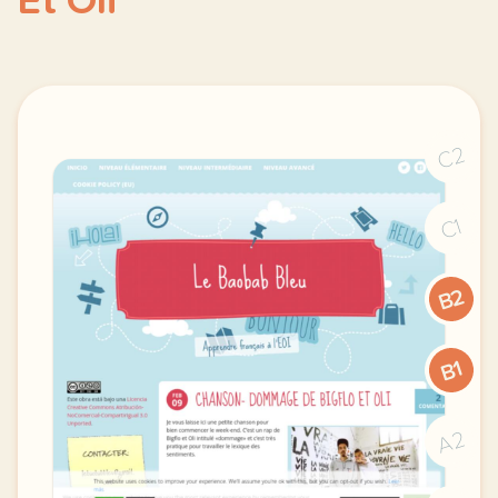
Et Oli
C2
C1
B2
B1
A2