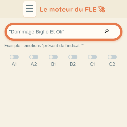
☰
Le moteur du FLE 🚀
🔎
Exemple : émotions "présent de l'indicatif"
A1
A2
B1
B2
C1
C2