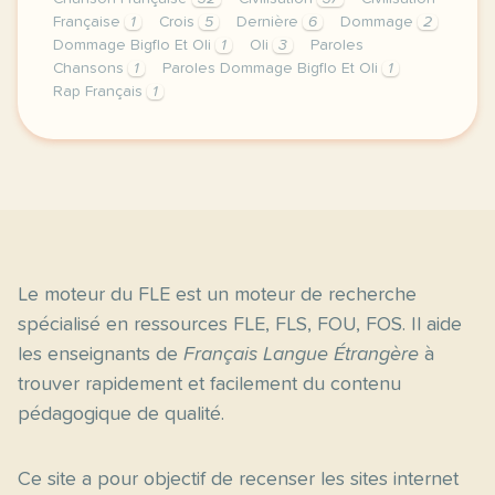
Française
1
Crois
5
Dernière
6
Dommage
2
Dommage Bigflo Et Oli
1
Oli
3
Paroles
Chansons
1
Paroles Dommage Bigflo Et Oli
1
Rap Français
1
image https actu fr occitanie toulouse 31555 je vous 
Le moteur du FLE est un moteur de recherche
spécialisé en ressources FLE, FLS, FOU, FOS. Il aide
les enseignants de
Français Langue Étrangère
à
trouver rapidement et facilement du contenu
pédagogique de qualité.
Ce site a pour objectif de recenser les sites internet