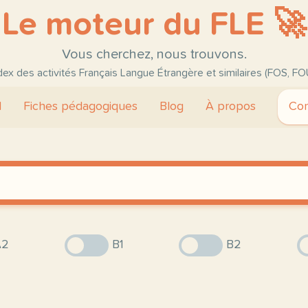
Le moteur du FLE 🚀
Vous cherchez, nous trouvons.
ndex des activités Français Langue Étrangère et similaires (FOS, FO
l
Fiches pédagogiques
Blog
À propos
Con
2
B1
B2