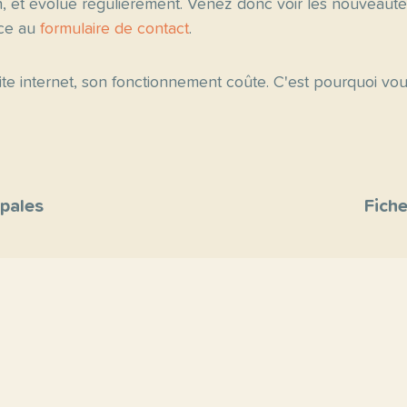
n, et évolue régulièrement. Venez donc voir les nouveau
âce au
formulaire de contact
.
 site internet, son fonctionnement coûte. C'est pourquoi v
ipales
Fiche
site
s