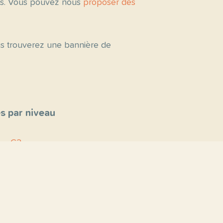
tés. Vous pouvez nous
proposer des
ous trouverez une bannière de
s par niveau
C2
C1
B2
B1
A2
A1