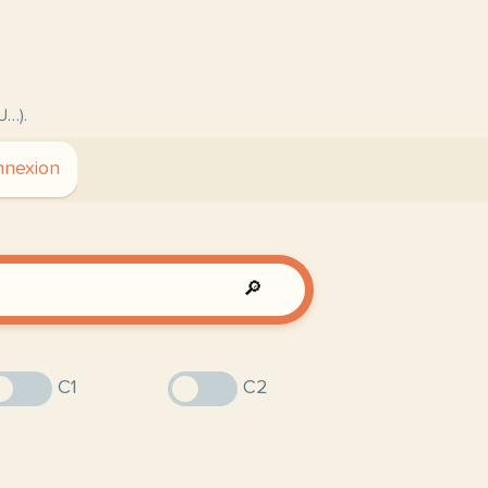
U…).
nexion
🔎
C1
C2