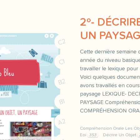
2º- DÉCRIR
UN PAYSA
C2
Cette dernière semaine 
année du niveau basiqu
C1
travailler le lexique pou
Voici quelques document
B2
avons travaillés en cours
paysage LEXIQUE- DEC
B1
PAYSAGE Compréhension 
COMPRÉHENSION ORAL
A2
Compréhension Orale Les Ob
Eoi
353
Décrire Un Objet