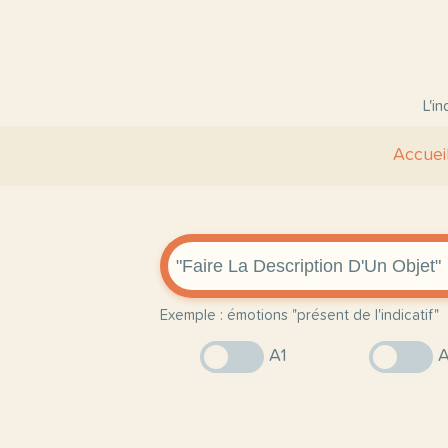
L'i
Accuei
Exemple : émotions "présent de l'indicatif"
A1
A