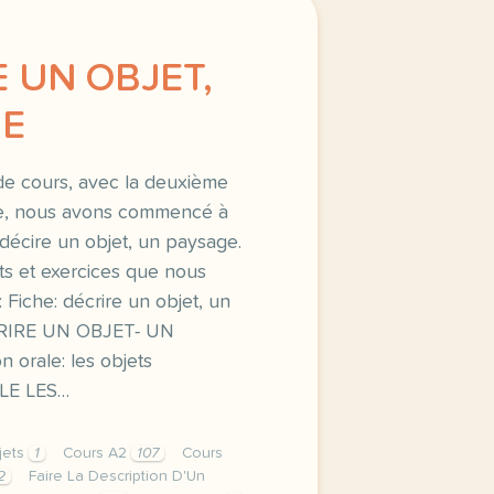
E UN OBJET,
GE
de cours, avec la deuxième
e, nous avons commencé à
r décire un objet, un paysage.
s et exercices que nous
: Fiche: décrire un objet, un
RIRE UN OBJET- UN
orale: les objets
E LES…
jets
1
Cours A2
107
Cours
2
Faire La Description D'Un