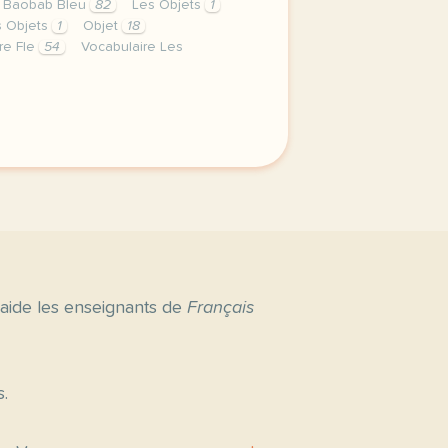
 Baobab Bleu
82
Les Objets
1
s Objets
1
Objet
18
re Fle
54
Vocabulaire Les
erniere semaine de cours avec la deuxieme annee du niveau b
 aide les enseignants de
Français
s.