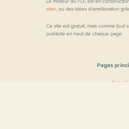
Le moteur du FLE est en constructio
sites
, ou des idées d'amélioration gr
Ce site est gratuit, mais comme tout
publicité en haut de chaque page.
Pages princ
Accueil
Thèmes
Blog
Proposer un 
Contact
À propo