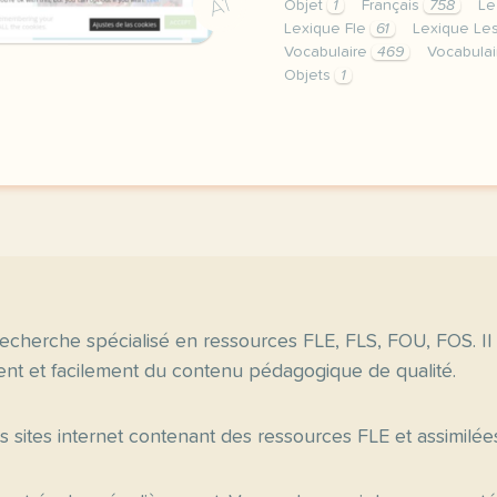
A1
Objet
1
Français
758
Le
Lexique Fle
61
Lexique Le
Vocabulaire
469
Vocabulai
Objets
1
image pixabay comcette d
echerche spécialisé en ressources FLE, FLS, FOU, FOS. Il
nt et facilement du contenu pédagogique de qualité.
es sites internet contenant des ressources FLE et assimilée