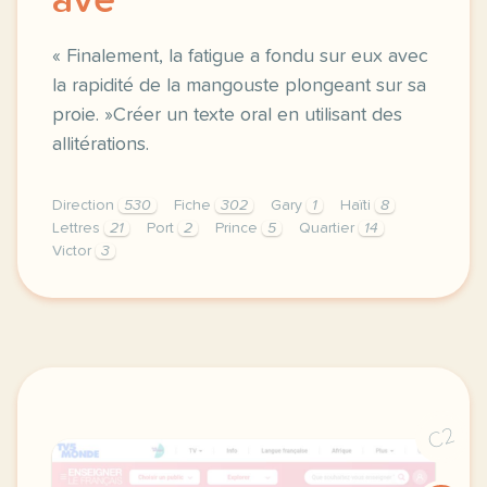
ave
« Finalement, la fatigue a fondu sur eux avec
la rapidité de la mangouste plongeant sur sa
proie. »Créer un texte oral en utilisant des
allitérations.
Direction
530
Fiche
302
Gary
1
Haïti
8
Lettres
21
Port
2
Prince
5
Quartier
14
Victor
3
didomi host didomi components button cursor pointer
C2