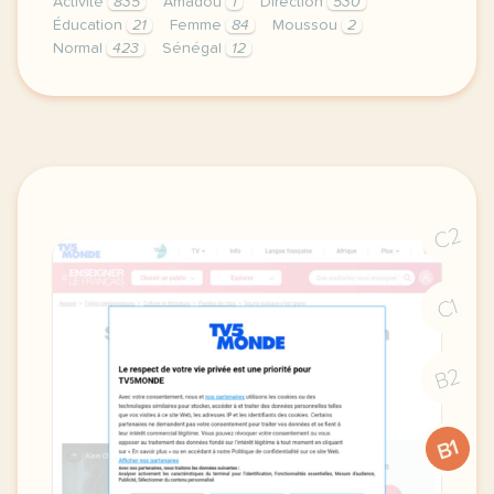
Activité
835
Amadou
1
Direction
530
Éducation
21
Femme
84
Moussou
2
Normal
423
Sénégal
12
didomi host didomi components button cursor pointer
C2
C1
B2
B1