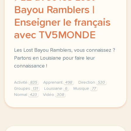
Bayou Ramblers |
Enseigner le français
avec TV5MONDE
Les Lost Bayou Ramblers, vous connaissez ?
Partons en Louisiane pour faire leur
connaissance !
Activité
835
Apprenant
498
Direction
530
Groupes
131
Louisiane
6
Musique
77
Normal
423
Vidéo
308
didomi host didomi components button cursor pointer