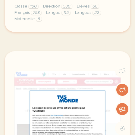
Classe
190
Direction
530
Élèves
66
Français
758
Langue
115
Langues
22
Maternelle
8
didomi host didomi components button cursor pointer
C2
C1
B2
B1