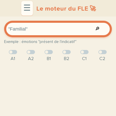
☰
Le moteur du FLE 🚀
🔎
Exemple : émotions "présent de l'indicatif"
A1
A2
B1
B2
C1
C2