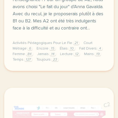
avons choisi "Le fait du jour" d’Anna Gavalda.
Avec du recul, je le proposerais plutôt à des
B1 ou B2. Mes A2 ont été très indulgents
face à la difficulté et au contraire ont…
Activités Pédagogiques Pour Le Fle
21
Court
Métrage
6
Encore
15
Étais
10
Fait Divers
4
Femme
84
Jamais
14
Lecture
12
Mains
19
Temps
127
Toujours
23
un club lecture en classe de fle c est motivant pou
C2