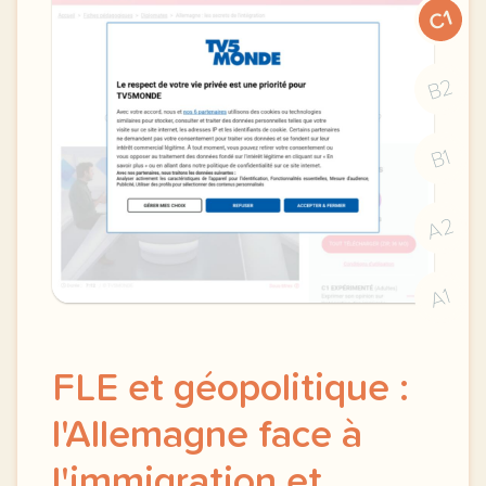
C1
B2
B1
A2
A1
FLE et géopolitique :
l'Allemagne face à
l'immigration et