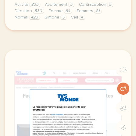
Activité
835
Avortement
5
Contraception
5
Direction
530
Femme
84
Femmes
81
Normal
423
Simone
5
Veil
4
didomi host didomi components button cursor pointer
C2
C1
B2
B1