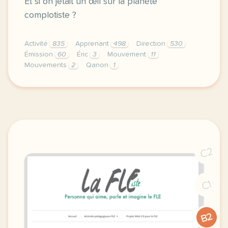
Et si on jetait un œil sur la planète
complotiste ?
Activité
835
Apprenant
498
Direction
530
Émission
60
Éric
3
Mouvement
11
Mouvements
2
Qanon
1
didomi host didomi components button cursor pointer
C2
C1
B2