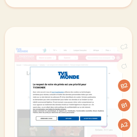
didomi host didomi components button cursor pointer
C2
C1
B2
B1
A2