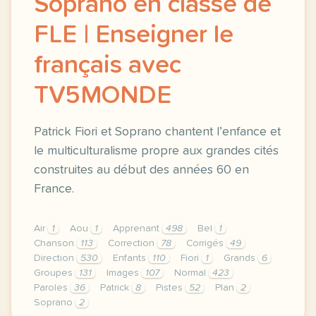
Soprano en classe de
FLE | Enseigner le
français avec
TV5MONDE
Patrick Fiori et Soprano chantent l’enfance et
le multiculturalisme propre aux grandes cités
construites au début des années 60 en
France.
Air
1
Aou
1
Apprenant
498
Bel
1
Chanson
113
Correction
78
Corrigés
49
Direction
530
Enfants
110
Fiori
1
Grands
6
Groupes
131
Images
107
Normal
423
Paroles
36
Patrick
8
Pistes
52
Plan
2
Soprano
2