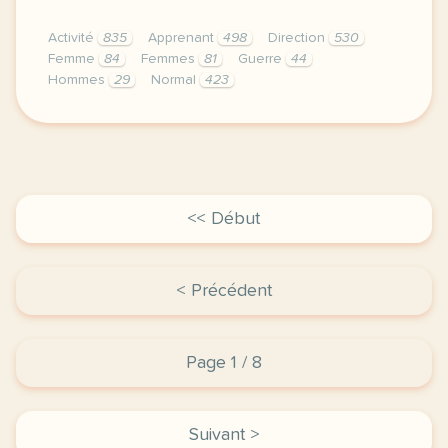
Activité
835
Apprenant
498
Direction
530
Femme
84
Femmes
81
Guerre
44
Hommes
29
Normal
423
didomi host didomi components button cursor pointer
<< Début
< Précédent
Page 1 / 8
Suivant >