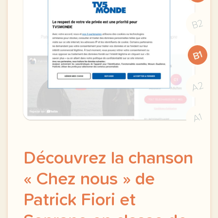
B2
B1
A2
A1
Découvrez la chanson
« Chez nous » de
Patrick Fiori et