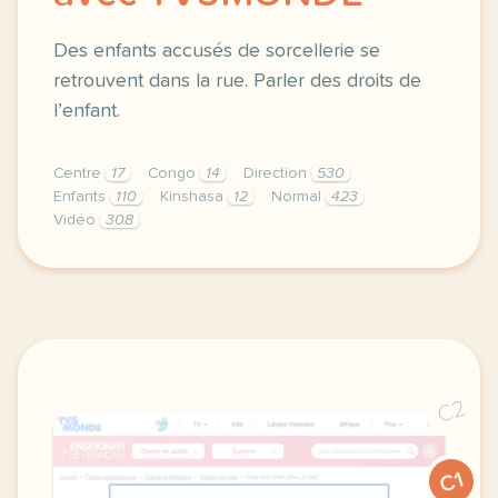
Des enfants accusés de sorcellerie se
retrouvent dans la rue. Parler des droits de
l’enfant.
Centre
17
Congo
14
Direction
530
Enfants
110
Kinshasa
12
Normal
423
Vidéo
308
didomi host didomi components button cursor pointer
C2
C1