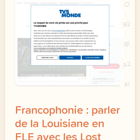
C1
B2
B1
A2
A1
Francophonie : parler
de la Louisiane en
FLE avec les Lost