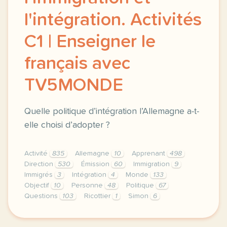
l'intégration. Activités
C1 | Enseigner le
français avec
TV5MONDE
Quelle politique d’intégration l’Allemagne a-t-
elle choisi d’adopter ?
Activité
835
Allemagne
10
Apprenant
498
Direction
530
Émission
60
Immigration
9
Immigrés
3
Intégration
4
Monde
133
Objectif
10
Personne
48
Politique
67
Questions
103
Ricottier
1
Simon
6
didomi host didomi components button cursor pointer