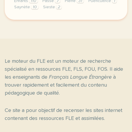
Enfants
110
Passe
7
Pierre
31
Puéricultrice
1
Saynète
10
Sieste
2
exercice a1 des nouvelles du 12 bis saynete 8 la cre
Le moteur du FLE est un moteur de recherche
spécialisé en ressources FLE, FLS, FOU, FOS. Il aide
les enseignants de
Français Langue Étrangère
à
trouver rapidement et facilement du contenu
pédagogique de qualité.
Ce site a pour objectif de recenser les sites internet
contenant des ressources FLE et assimilées.