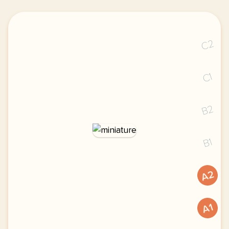
C2
C1
B2
B1
A2
A1