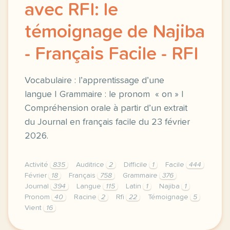
avec RFI: le
témoignage de Najiba
- Français Facile - RFI
Vocabulaire : l’apprentissage d’une
langue | Grammaire : le pronom « on » |
Compréhension orale à partir d’un extrait
du Journal en français facile du 23 février
2026.
Activité
835
Auditrice
2
Difficile
1
Facile
444
Février
18
Français
758
Grammaire
376
Journal
394
Langue
115
Latin
1
Najiba
1
Pronom
40
Racine
2
Rfi
22
Témoignage
5
Vient
16
exercice a2 apprendre le francais avec rfi le temoig