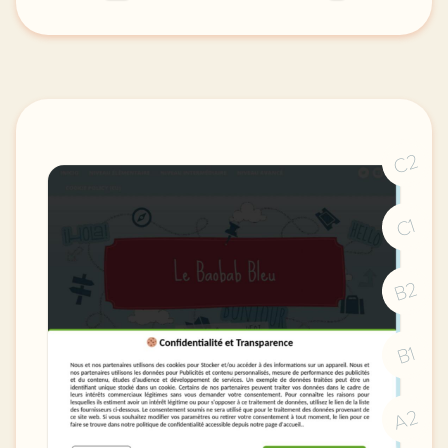
image pixabay comcette derniere semaine de cours avec
C2
C1
B2
B1
A2