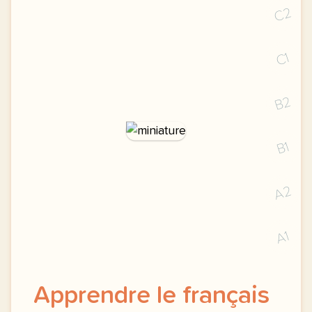
C2
C1
B2
B1
A2
A1
Apprendre le français