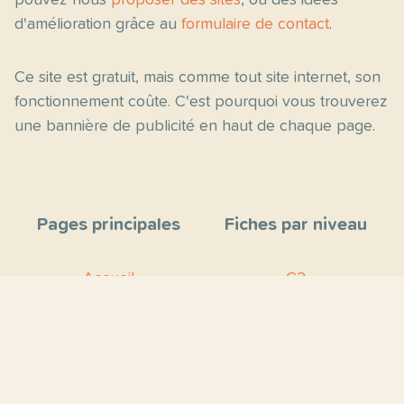
pouvez nous
proposer des sites
, ou des idées
d'amélioration grâce au
formulaire de contact
.
Ce site est gratuit, mais comme tout site internet, son
fonctionnement coûte. C'est pourquoi vous trouverez
une bannière de publicité en haut de chaque page.
Pages principales
Fiches par niveau
Accueil
C2
Thèmes
C1
Blog
B2
Proposer un site
B1
Contact
A2
À propos
A1