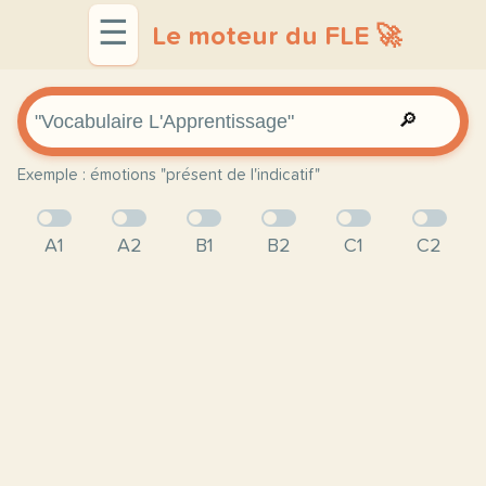
☰
Le moteur du FLE 🚀
🔎
Exemple : émotions "présent de l'indicatif"
A1
A2
B1
B2
C1
C2