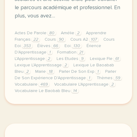
le parcours académique et professionnel. En
plus, vous avez…
Actes De Parole
80
Amélie
2
Apprendre
Français
22
Cours
90
Cours A2
107
Cours
Eoi
353
Élèves
66
Eoi
130
Érience
D'Apprentissage
1
Formation
21
L'Apprentissage
2
Les Etudes
9
Lexique Fle
61
Lexique L'Apprentissage
2
Lexique Le Baoabab
Bleu
2
Marie
18
Parler De Son Exp
1
Parler
De Son Expérience D'Apprentissage
1
Thèmes
59
Vocabulaire
469
Vocabulaire L'Apprentissage
2
Vocabulaire Le Baobab Bleu
14
image pixabay comje vous propose aujourd hui des ac