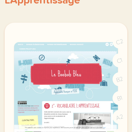
L'Apprentissage
C2
C1
B2
B1
A2