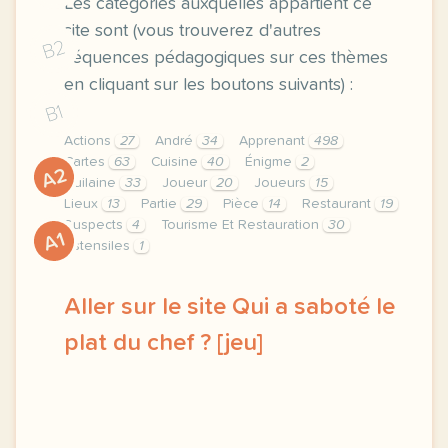
Les catégories auxquelles appartient ce
site sont (vous trouverez d'autres
B2
séquences pédagogiques sur ces thèmes
en cliquant sur les boutons suivants) :
B1
Actions
27
André
34
Apprenant
498
Cartes
63
Cuisine
40
Énigme
2
A2
Guilaine
33
Joueur
20
Joueurs
15
Lieux
13
Partie
29
Pièce
14
Restaurant
19
Suspects
4
Tourisme Et Restauration
30
A1
Ustensiles
1
Aller sur le site Qui a saboté le
plat du chef ? [jeu]
theme tourisme et restauration duree 60 minutes 1 