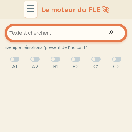
☰
Le moteur du FLE 🚀
🔎
Exemple : émotions "présent de l'indicatif"
A1
A2
B1
B2
C1
C2