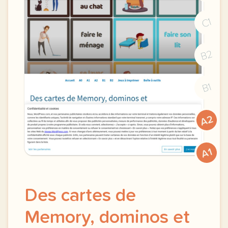
C1
B2
B1
A2
A1
Des cartes de
Memory, dominos et