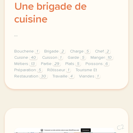
Une brigade de
cuisine
…
Boucherie
1
Brigade
2
Charge
5
Chef
2
Cuisine
40
Cuisson
1
Garde
5
Manger
10
Métiers
13
Partie
29
Plats
5
Poissons
6
Préparation
5
Rôtisseur
1
Tourisme Et
Restauration
30
Travaille
4
Viandes
1
theme tourisme et restauration duree 75 minutes 1 h 
C2