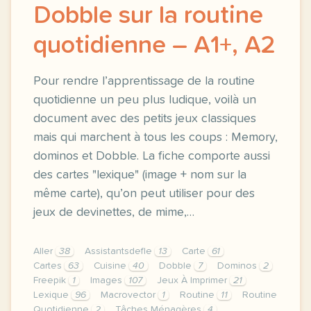
Dobble sur la routine
quotidienne – A1+, A2
Pour rendre l’apprentissage de la routine
quotidienne un peu plus ludique, voilà un
document avec des petits jeux classiques
mais qui marchent à tous les coups : Memory,
dominos et Dobble. La fiche comporte aussi
des cartes "lexique" (image + nom sur la
même carte), qu’on peut utiliser pour des
jeux de devinettes, de mime,…
Aller
38
Assistantsdefle
13
Carte
61
Cartes
63
Cuisine
40
Dobble
7
Dominos
2
Freepik
1
Images
107
Jeux À Imprimer
21
Lexique
96
Macrovector
1
Routine
11
Routine
Quotidienne
2
Tâches Ménagères
4