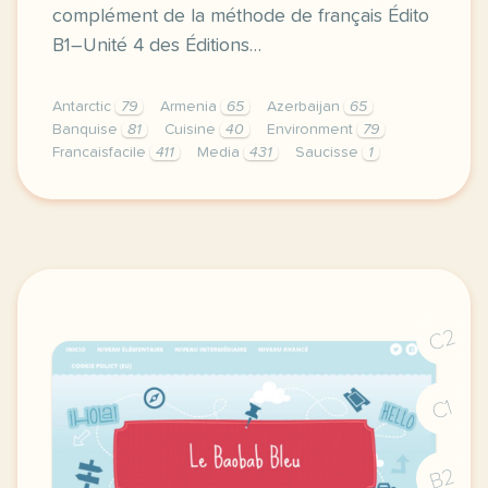
complément de la méthode de français Édito
B1–Unité 4 des Éditions…
Antarctic
79
Armenia
65
Azerbaijan
65
Banquise
81
Cuisine
40
Environment
79
Francaisfacile
411
Media
431
Saucisse
1
exercice b1 dans la cuisine de pepe dofe a la reuni
C2
C1
B2