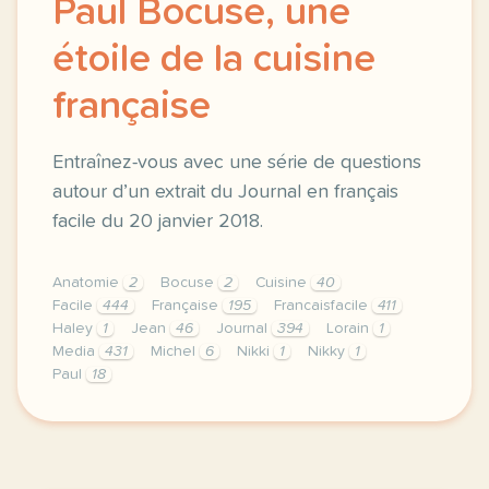
Paul Bocuse, une
étoile de la cuisine
française
Entraînez-vous avec une série de questions
autour d’un extrait du Journal en français
facile du 20 janvier 2018.
Anatomie
2
Bocuse
2
Cuisine
40
Facile
444
Française
195
Francaisfacile
411
Haley
1
Jean
46
Journal
394
Lorain
1
Media
431
Michel
6
Nikki
1
Nikky
1
Paul
18
exercice b1 paul bocuse une etoile de la cuisine fr