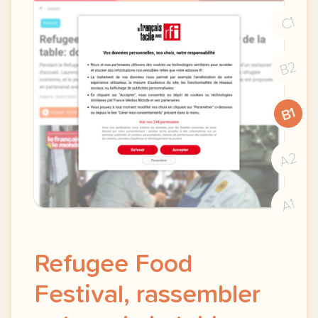
C1
B2
B1
A2
A1
Refugee Food
Festival, rassembler