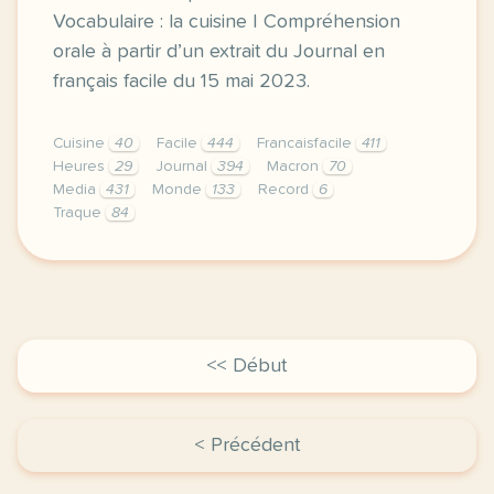
Vocabulaire : la cuisine | Compréhension
orale à partir d’un extrait du Journal en
français facile du 15 mai 2023.
Cuisine
40
Facile
444
Francaisfacile
411
Heures
29
Journal
394
Macron
70
Media
431
Monde
133
Record
6
Traque
84
exercice a2 un nouveau record du monde grammaire l
<< Début
< Précédent