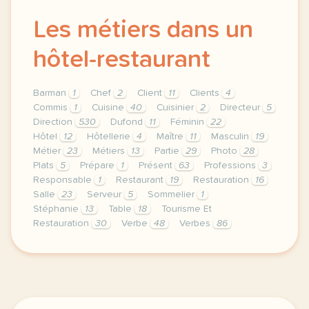
Les métiers dans un
hôtel-restaurant
Barman
1
Chef
2
Client
11
Clients
4
Commis
1
Cuisine
40
Cuisinier
2
Directeur
5
Direction
530
Dufond
11
Féminin
22
Hôtel
12
Hôtellerie
4
Maître
11
Masculin
19
Métier
23
Métiers
13
Partie
29
Photo
28
Plats
5
Prépare
1
Présent
63
Professions
3
Responsable
1
Restaurant
19
Restauration
16
Salle
23
Serveur
5
Sommelier
1
Stéphanie
13
Table
18
Tourisme Et
Restauration
30
Verbe
48
Verbes
86
theme tourisme et restauration duree 120 minutes 2 h