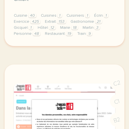
Cuisine
40
Cuisines
1
Cuisiniers
1
Écrin
1
Exercice
425
Extrait
153
Gastronomie
21
Gicquel
1
Hôtel
12
Marie
18
Martin
3
Personne
48
Restaurant
19
Train
9
exercice b1 hotellerie restauration decouvrir le fon
C2
C1
B2