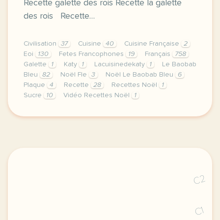
Recette galette des rois Recette la galette
des rois Recette…
Civilisation
37
Cuisine
40
Cuisine Française
2
Eoi
130
Fetes Francophones
19
Français
758
Galette
1
Katy
1
Lacuisinedekaty
1
Le Baobab
Bleu
82
Noël Fle
3
Noël Le Baobab Bleu
6
Plaque
4
Recette
28
Recettes Noël
1
Sucre
10
Vidéo Recettes Noël
1
image pixabay comje vous laisse ici quelques recette
C2
C1