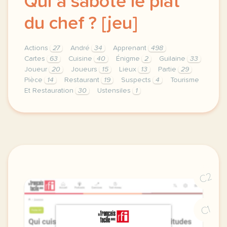
Qui a saboté le plat
du chef ? [jeu]
Actions
27
André
34
Apprenant
498
Cartes
63
Cuisine
40
Énigme
2
Guilaine
33
Joueur
20
Joueurs
15
Lieux
13
Partie
29
Pièce
14
Restaurant
19
Suspects
4
Tourisme
Et Restauration
30
Ustensiles
1
theme tourisme et restauration duree 60 minutes 1 h 
C2
C1