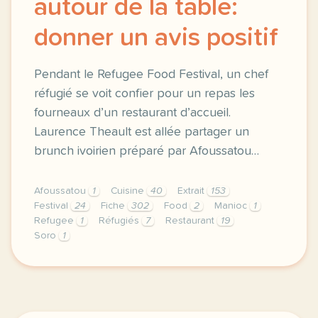
autour de la table:
donner un avis positif
Pendant le Refugee Food Festival, un chef
réfugié se voit confier pour un repas les
fourneaux d’un restaurant d’accueil.
Laurence Theault est allée partager un
brunch ivoirien préparé par Afoussatou…
Afoussatou
1
Cuisine
40
Extrait
153
Festival
24
Fiche
302
Food
2
Manioc
1
Refugee
1
Réfugiés
7
Restaurant
19
Soro
1
fiche b1 refugee food festival rassembler autour de 