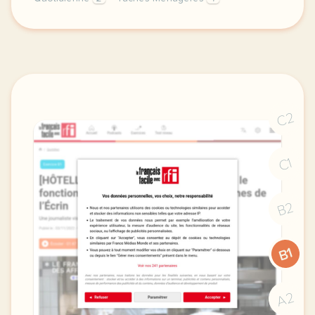
pour rendre l apprentissage de la routine quotidien
C2
C1
B2
B1
A2