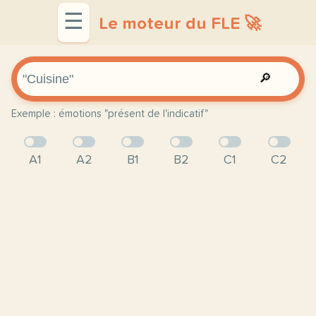
☰
Le moteur du FLE 🚀
🔎
Exemple : émotions "présent de l'indicatif"
A1
A2
B1
B2
C1
C2