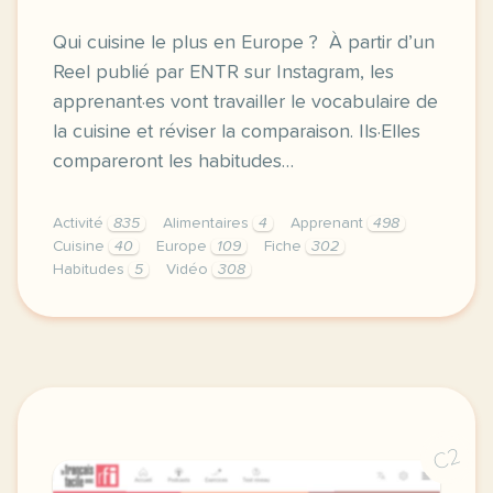
Qui cuisine le plus en Europe ? À partir d’un
Reel publié par ENTR sur Instagram, les
apprenant·es vont travailler le vocabulaire de
la cuisine et réviser la comparaison. Ils·Elles
compareront les habitudes…
Activité
835
Alimentaires
4
Apprenant
498
Cuisine
40
Europe
109
Fiche
302
Habitudes
5
Vidéo
308
fiche a1 qui cuisine en europe parler de ses habitu
C2