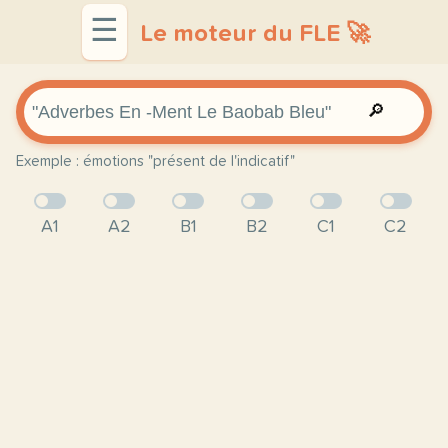
☰
Le moteur du FLE 🚀
🔎
Exemple : émotions "présent de l'indicatif"
A1
A2
B1
B2
C1
C2