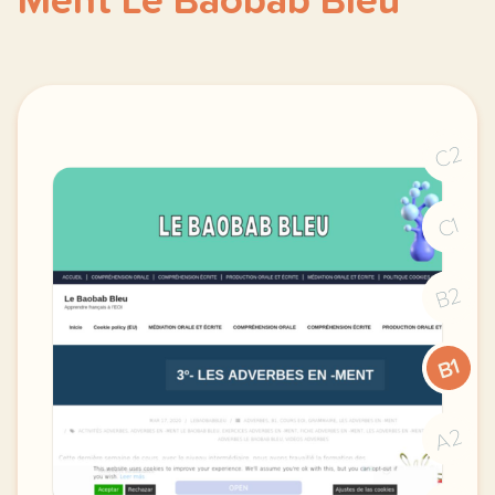
Ment Le Baobab Bleu
C2
C1
B2
B1
A2