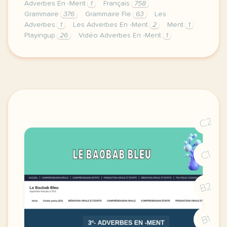
Adverbes En -Ment
1
Français
758
Grammaire
376
Grammaire Fle
63
Les
Adverbes
1
Les Adverbes En -Ment
2
Ment
1
Playingup
26
Vidéo Adverbes En -Ment
1
video player is loading current time 0 00 duration 
C2
C1
B2
B1