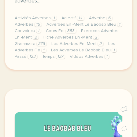
adverbes…
Activités Adverbes
1
Adjectif
14
Adverbe
6
Adverbes
16
Adverbes En -Ment Le Baobab Bleu
1
Convaincu
1
Cours Eoi
353
Exercices Adverbes
En -Ment
2
Fiche Adverbes En -Ment
2
Grammaire
376
Les Adverbes En -Ment
2
Les
Adverbes Fle
1
Les Adverbes Le Baobab Bleu
1
Passé
123
Temps
127
Vidéos Adverbes
1
image pixabay comcette derniere semaine de cours 
C2
C1