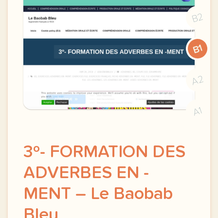
B2
B1
A2
A1
3º- FORMATION DES
ADVERBES EN -
MENT – Le Baobab
Bleu