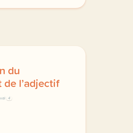
on du
de l’adjectif
ival
4
 complement de l adjectif adjectif et groupe adjectival 1 i