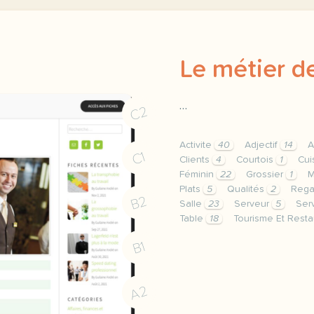
Le métier de
…
C2
Activite
40
Adjectif
14
A
C1
Clients
4
Courtois
1
Cui
Féminin
22
Grossier
1
M
Plats
5
Qualités
2
Rega
B2
Salle
23
Serveur
5
Ser
Table
18
Tourisme Et Resta
theme tourisme et restau
B1
A2