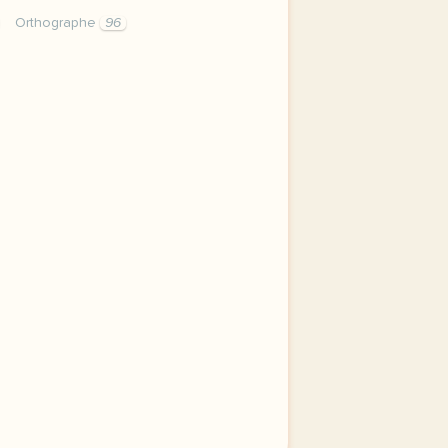
Orthographe
96
 complement de l adjectif adjectif et groupe adjectival 1 i