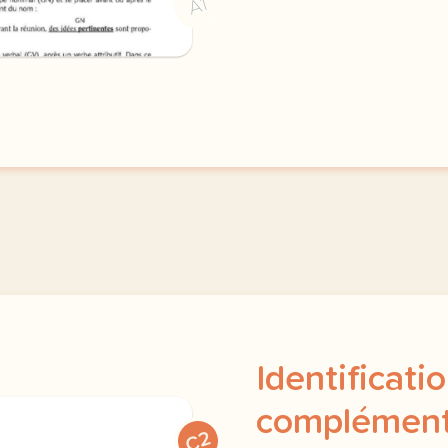
A1
Identificati
complément 
C2