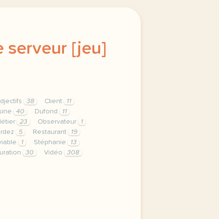
 serveur [jeu]
djectifs
38
Client
11
sine
40
Dufond
11
étier
23
Observateur
1
rdez
5
Restaurant
19
viable
1
Stéphanie
13
uration
30
Vidéo
308
ration duree 120 minutes 2 h niveau a2 metiers vises serve