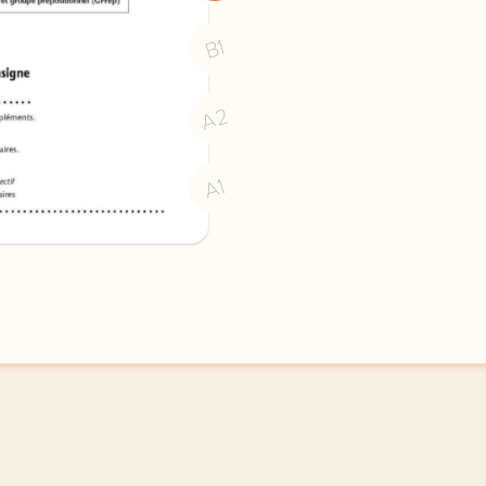
B1
A2
A1