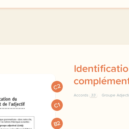
Identificati
complément 
C2
Accords
33
Groupe Adject
identification du accords
C1
B2