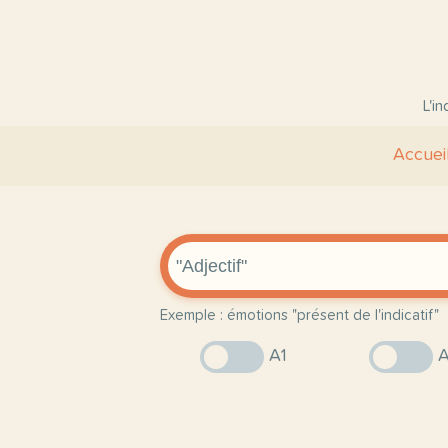
L'i
Accuei
Exemple : émotions "présent de l'indicatif"
A1
A