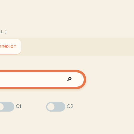
U…).
nexion
🔎
C1
C2