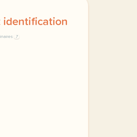
identification
inaires
7
n materiel pour allophones de l adjectif groupe adjectival 