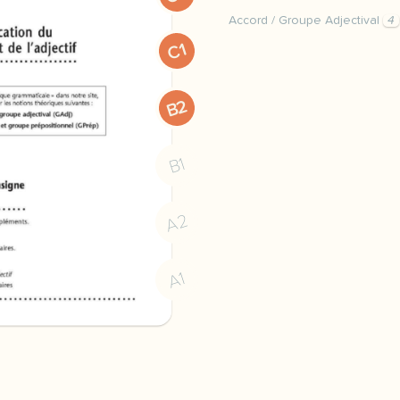
Accord / Groupe Adjectival
4
identification du accords
C1
B2
B1
A2
A1