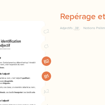
Repérage et 
Adjectifs
38
Notions Prélim
C2
reperage et identificatio
C1
B2
B1
A2