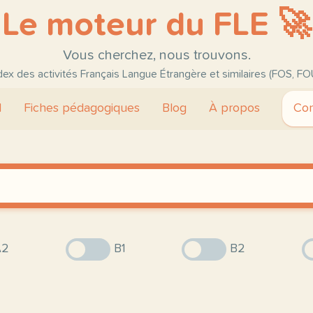
Le moteur du FLE 🚀
Vous cherchez, nous trouvons.
ndex des activités Français Langue Étrangère et similaires (FOS, FO
l
Fiches pédagogiques
Blog
À propos
Con
2
B1
B2