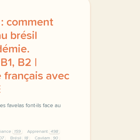
 : comment
au brésil
démie.
B1, B2 |
 français avec
E
s favelas font-ils face au
liance
159
Apprenant
498
07
Brésil
18
Cavilam
90