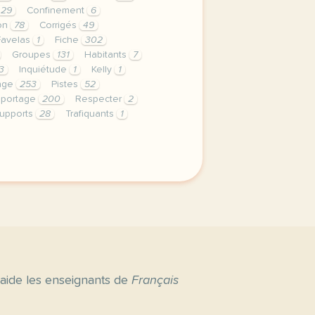
29
Confinement
6
ion
78
Corrigés
49
Favelas
1
Fiche
302
Groupes
131
Habitants
7
3
Inquiétude
1
Kelly
1
age
253
Pistes
52
portage
200
Respecter
2
upports
28
Trafiquants
1
privee est une priorite pour tv5mondeavec votre accord n
 aide les enseignants de
Français