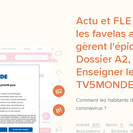
Actu et FLE
les favelas 
gèrent l'épi
C2
Dossier A2, 
Enseigner le
C1
TV5MOND
B2
Comment les habitants de
coronavirus ?
B1
Activité
835
Alizée
5
Al
A2
Associations
3
Binômes
1