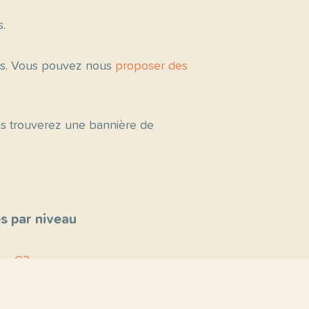
s.
tés. Vous pouvez nous
proposer des
ous trouverez une bannière de
s par niveau
C2
C1
B2