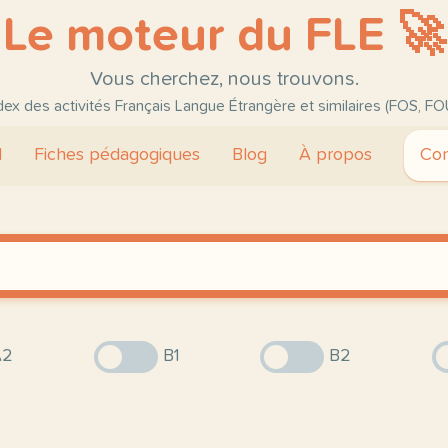
Le moteur du FLE 🚀
Vous cherchez, nous trouvons.
ndex des activités Français Langue Étrangère et similaires (FOS, FO
l
Fiches pédagogiques
Blog
À propos
Con
2
B1
B2