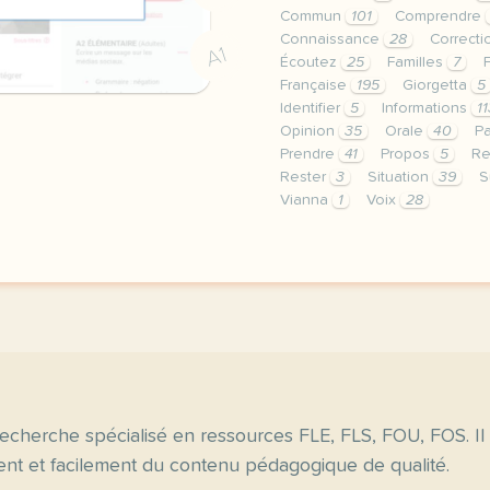
Commun
101
Comprendre
Connaissance
28
Correct
A1
Écoutez
25
Familles
7
Française
195
Giorgetta
5
Identifier
5
Informations
11
Opinion
35
Orale
40
P
Prendre
41
Propos
5
Re
Rester
3
Situation
39
S
Vianna
1
Voix
28
le respect de votre vie 
echerche spécialisé en ressources FLE, FLS, FOU, FOS. Il
nt et facilement du contenu pédagogique de qualité.