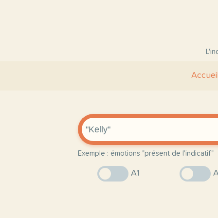
L'i
Accuei
Exemple : émotions "présent de l'indicatif"
A1
A