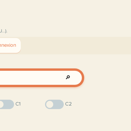
U…).
nexion
🔎
C1
C2