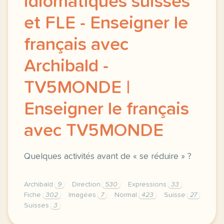
idiomatiques suisses
et FLE - Enseigner le
français avec
Archibald -
TV5MONDE |
Enseigner le français
avec TV5MONDE
Quelques activités avant de « se réduire » ?
Archibald
9
Direction
530
Expressions
33
Fiche
302
Imagées
7
Normal
423
Suisse
27
Suisses
3
didomi host didomi components button cursor pointer