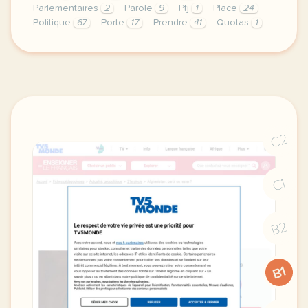
Parlementaires
2
Parole
9
Pfj
1
Place
24
Politique
67
Porte
17
Prendre
41
Quotas
1
le respect de votre vie privee est une priorite po
C2
C1
B2
B1