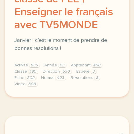
Enseigner le français
avec TV5MONDE
Janvier : c’est le moment de prendre de
bonnes résolutions !
Activité
835
Année
63
Apprenant
498
Classe
190
Direction
530
Espère
3
Fiche
302
Normal
423
Résolutions
8
Vidéo
308
didomi host didomi components button cursor pointer