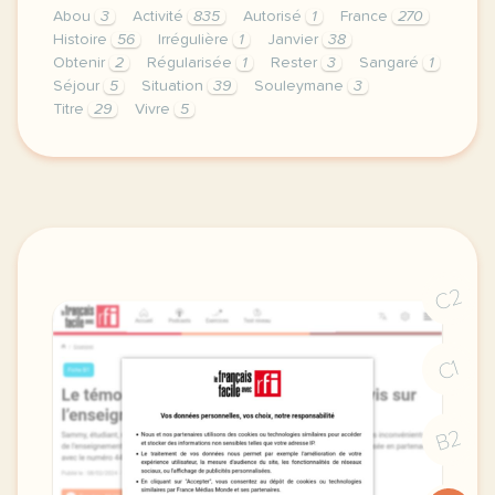
Abou
3
Activité
835
Autorisé
1
France
270
Histoire
56
Irrégulière
1
Janvier
38
Obtenir
2
Régularisée
1
Rester
3
Sangaré
1
Séjour
5
Situation
39
Souleymane
3
Titre
29
Vivre
5
exercice a1 l histoire d abou sangare grammaire le p
C2
C1
B2