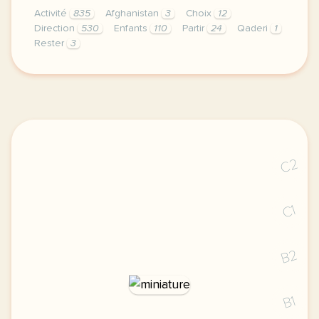
Activité
835
Afghanistan
3
Choix
12
Direction
530
Enfants
110
Partir
24
Qaderi
1
Rester
3
didomi host didomi components button cursor pointer
C2
C1
B2
B1