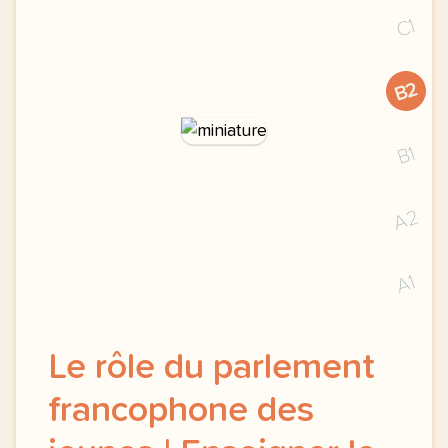
C1
B2
B1
A2
A1
Le rôle du parlement
francophone des