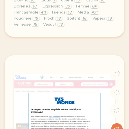
Blowing
18
Clous
1
Colere
18
Czarny
18
Doreilles
18
Expression
39
Femme
84
Francaisfacile
411
Friends
18
Media
431
Poudriere
18
Proch
18
Sortant
18
Vapeur
19
Veilleuse
18
Vesuvit
18
exercice b2 serrer la vis etre cloue au sol rester d
C2
C1
B2