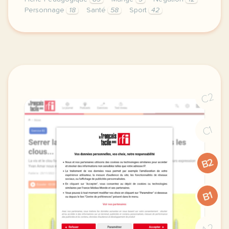
Personnage
18
Santé
58
Sport
42
encore un petit court metrage muet tres adapte pour
C2
C1
B2
B1
A2