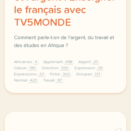
le français avec
TV5MONDE
Comment parle-t-on de l’argent, du travail et
des études en Afrique ?
Africaines
4
Apprenant
498
Argent
23
Classe
190
Direction
530
Expression
39
Expressions
33
Fiche
302
Groupes
131
Normal
423
Travail
97
didomi host didomi components button cursor pointer
C2