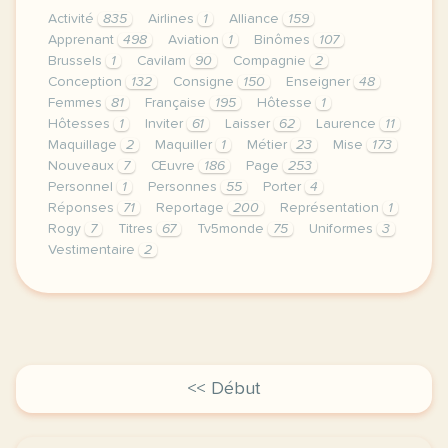
Activité
835
Airlines
1
Alliance
159
Apprenant
498
Aviation
1
Binômes
107
Brussels
1
Cavilam
90
Compagnie
2
Conception
132
Consigne
150
Enseigner
48
Femmes
81
Française
195
Hôtesse
1
Hôtesses
1
Inviter
61
Laisser
62
Laurence
11
Maquillage
2
Maquiller
1
Métier
23
Mise
173
Nouveaux
7
Œuvre
186
Page
253
Personnel
1
Personnes
55
Porter
4
Réponses
71
Reportage
200
Représentation
1
Rogy
7
Titres
67
Tv5monde
75
Uniformes
3
Vestimentaire
2
le respect de votre vie privee est une priorite pou
<< Début