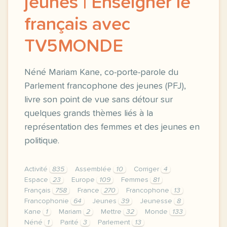
jeunes | Enseigner le
français avec
TV5MONDE
Néné Mariam Kane, co-porte-parole du
Parlement francophone des jeunes (PFJ),
livre son point de vue sans détour sur
quelques grands thèmes liés à la
représentation des femmes et des jeunes en
politique.
Activité
835
Assemblée
10
Corriger
4
Espace
23
Europe
109
Femmes
81
Français
758
France
270
Francophone
13
Francophonie
64
Jeunes
39
Jeunesse
8
Kane
1
Mariam
2
Mettre
32
Monde
133
Néné
1
Parité
3
Parlement
13