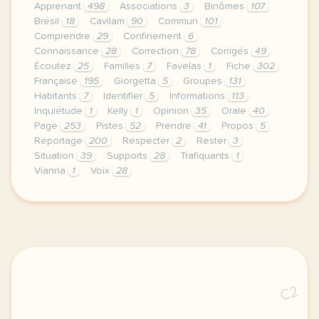
Apprenant
498
Associations
3
Binômes
107
Brésil
18
Cavilam
90
Commun
101
Comprendre
29
Confinement
6
Connaissance
28
Correction
78
Corrigés
49
Écoutez
25
Familles
7
Favelas
1
Fiche
302
Française
195
Giorgetta
5
Groupes
131
Habitants
7
Identifier
5
Informations
113
Inquiétude
1
Kelly
1
Opinion
35
Orale
40
Page
253
Pistes
52
Prendre
41
Propos
5
Reportage
200
Respecter
2
Rester
3
Situation
39
Supports
28
Trafiquants
1
Vianna
1
Voix
28
le respect de votre vie privee est une priorite po
C2