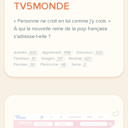
TV5MONDE
« Personne ne croit en toi comme j’y crois. »
À qui la nouvelle reine de la pop française
s’adresse-t-elle ?
Activité
835
Apprenant
498
Direction
530
Femmes
81
Images
107
Normal
423
Paroles
36
Personne
48
Serai
2
didomi host didomi components button cursor pointer
C2