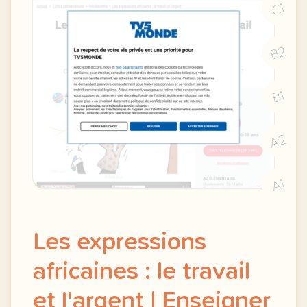
C1
B2
B1
A2
A1
Les expressions
africaines : le travail
et l'argent | Enseigner