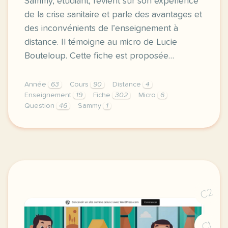
Sammy, étudiant, revient sur son expérience
de la crise sanitaire et parle des avantages et
des inconvénients de l’enseignement à
distance. Il témoigne au micro de Lucie
Bouteloup. Cette fiche est proposée…
Année
63
Cours
90
Distance
4
Enseignement
19
Fiche
302
Micro
6
Question
46
Sammy
1
fiche b1 le temoignage de sammy donner son avis sur
C2
C1