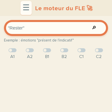
☰
Le moteur du FLE 🚀
🔎
Exemple : émotions "présent de l'indicatif"
A1
A2
B1
B2
C1
C2