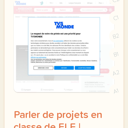
C1
B2
B1
A2
A1
Parler de projets en
classe de FLE |