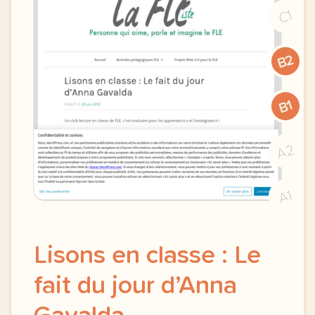
C1
B2
B1
A2
A1
Lisons en classe : Le
fait du jour d’Anna