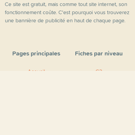
Ce site est gratuit, mais comme tout site internet, son
fonctionnement coûte. C'est pourquoi vous trouverez
une bannière de publicité en haut de chaque page.
Pages principales
Fiches par niveau
Accueil
C2
Thèmes
C1
Blog
B2
Proposer un site
B1
Contact
A2
À propos
A1