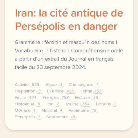
Iran: la cité antique de
Persépolis en danger
Grammaire : féminin et masculin des noms |
Vocabulaire : l’histoire | Compréhension orale
à partir d’un extrait du Journal en français
facile du 23 septembre 2024.
Activité
835
Algue
3
Champignon
1
Disparition
3
Exercice
425
Extrait
153
Facile
444
Français
758
Histoire
56
Historique
6
Iran
7
Journal
394
Lichens
1
Menacé
1
Mondial
4
Patrimoine
15
Persépolis
1
Septembre
18
exercice a2 iran la cite antique de persepolis en d