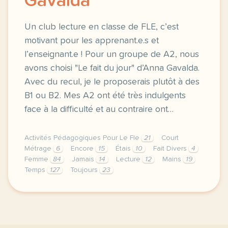
Gavalda
Un club lecture en classe de FLE, c’est
motivant pour les apprenant.e.s et
l’enseignant.e ! Pour un groupe de A2, nous
avons choisi "Le fait du jour" d’Anna Gavalda.
Avec du recul, je le proposerais plutôt à des
B1 ou B2. Mes A2 ont été très indulgents
face à la difficulté et au contraire ont…
Activités Pédagogiques Pour Le Fle
21
Court
Métrage
6
Encore
15
Étais
10
Fait Divers
4
Femme
84
Jamais
14
Lecture
12
Mains
19
Temps
127
Toujours
23
un club lecture en classe de fle c est motivant pou