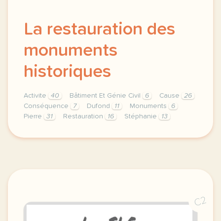
La restauration des
monuments
historiques
Activite
40
Bâtiment Et Génie Civil
6
Cause
26
Conséquence
7
Dufond
11
Monuments
6
Pierre
31
Restauration
16
Stéphanie
13
theme batiment et genie civil duree 180 minutes 3 h
C2