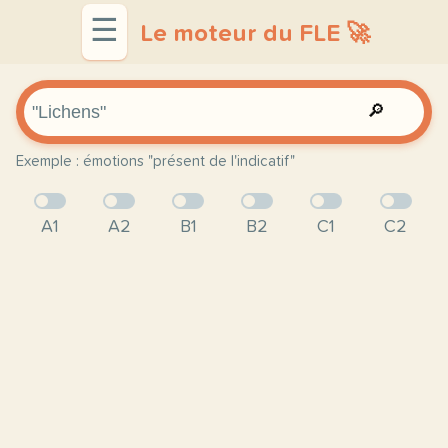
☰
Le moteur du FLE 🚀
🔎
Exemple : émotions "présent de l'indicatif"
A1
A2
B1
B2
C1
C2