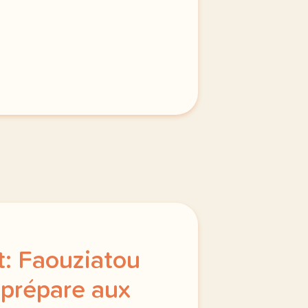
 du 12 bis saynete 4 une visite a l hopital diane et pierr
: Faouziatou
 prépare aux