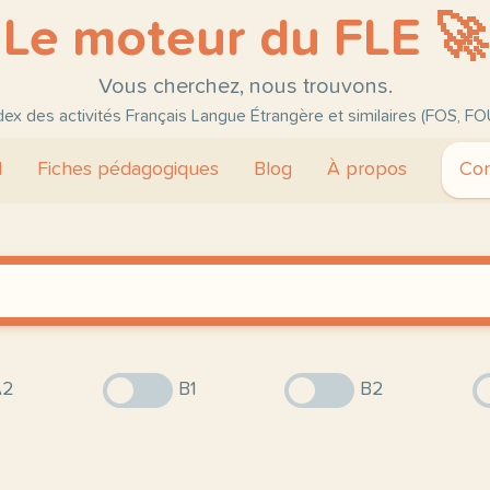
Le moteur du FLE 🚀
Vous cherchez, nous trouvons.
ndex des activités Français Langue Étrangère et similaires (FOS, FO
l
Fiches pédagogiques
Blog
À propos
Con
2
B1
B2