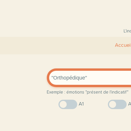
L'i
Accuei
Exemple : émotions "présent de l'indicatif"
A1
A