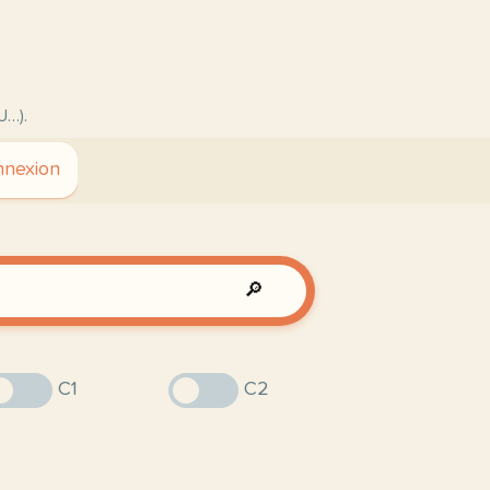
U…).
nexion
🔎
C1
C2