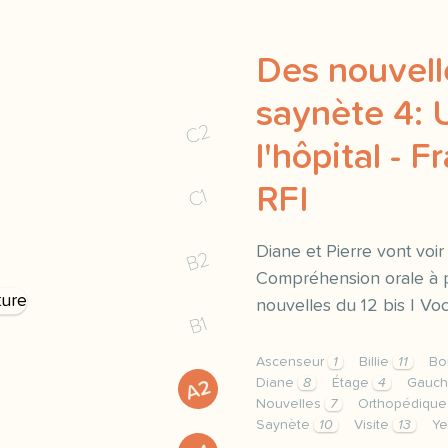
Des nouvelle
saynète 4: U
C2
l'hôpital - F
RFI
C1
Diane et Pierre vont voir 
B2
Compréhension orale à p
nouvelles du 12 bis | Voca
B1
Ascenseur
1
Billie
11
Bo
Diane
8
Étage
4
Gauc
A2
Nouvelles
7
Orthopédiqu
Saynète
10
Visite
13
Ye