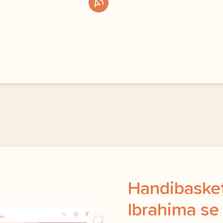
exercice a1 des nouvelles
A1
Handibasket
Ibrahima se
C2