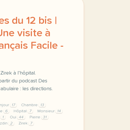
s du 12 bis |
ne visite à
rançais Facile -
Zirek à l’hôpital.
artir du podcast Des
bulaire : les directions.
njour
17
Chambre
13
he
6
Hôpital
7
Monsieur
14
e
1
Oui
44
Pierre
31
zdin
2
Zirek
7