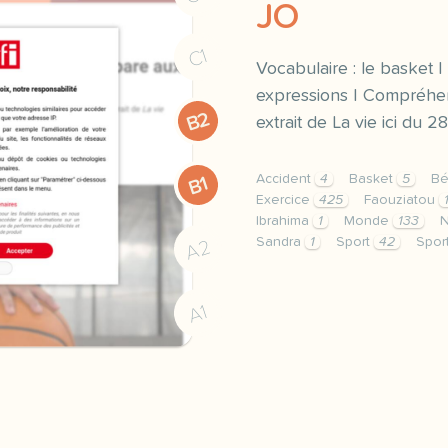
JO
C1
Vocabulaire : le basket |
expressions | Compréhens
B2
extrait de La vie ici du
Accident
4
Basket
5
Bé
B1
Exercice
425
Faouziatou
Ibrahima
1
Monde
133
N
Sandra
1
Sport
42
Spor
A2
exercice b2 handibasket 
A1