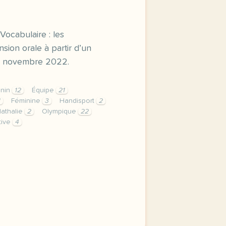
 Vocabulaire : les
ion orale à partir d’un
 28 novembre 2022.
nin
12
Équipe
21
1
Féminine
3
Handisport
2
athalie
2
Olympique
22
tive
4
faouziatou ibrahima se prepare aux jo vocabulaire le baske