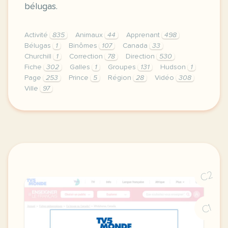
bélugas.
Activité
835
Animaux
44
Apprenant
498
Bélugas
1
Binômes
107
Canada
33
Churchill
1
Correction
78
Direction
530
Fiche
302
Galles
1
Groupes
131
Hudson
1
Page
253
Prince
5
Région
28
Vidéo
308
Ville
97
didomi host didomi components button cursor pointer
C2
C1