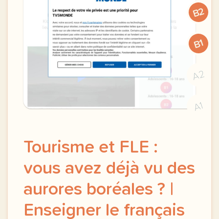
B2
B1
A2
A1
Tourisme et FLE :
vous avez déjà vu des
aurores boréales ? |
Enseigner le français