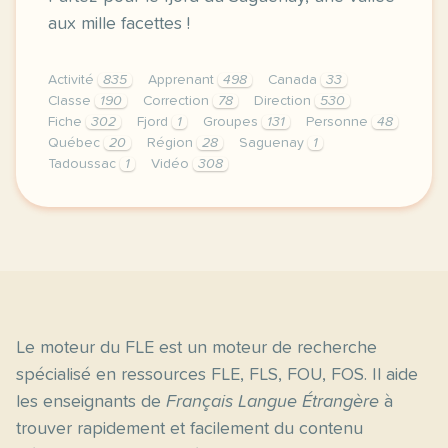
aux mille facettes !
Activité
835
Apprenant
498
Canada
33
Classe
190
Correction
78
Direction
530
Fiche
302
Fjord
1
Groupes
131
Personne
48
Québec
20
Région
28
Saguenay
1
Tadoussac
1
Vidéo
308
didomi host didomi components button cursor pointer
Le moteur du FLE est un moteur de recherche
spécialisé en ressources FLE, FLS, FOU, FOS. Il aide
les enseignants de
Français Langue Étrangère
à
trouver rapidement et facilement du contenu