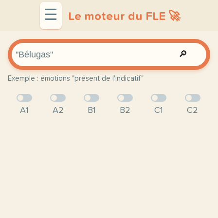
☰
Le moteur du FLE 🚀
🔎
Exemple : émotions "présent de l'indicatif"
A1
A2
B1
B2
C1
C2