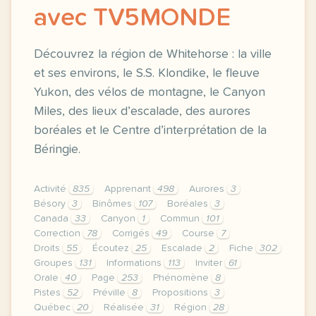
avec TV5MONDE
Découvrez la région de Whitehorse : la ville
et ses environs, le S.S. Klondike, le fleuve
Yukon, des vélos de montagne, le Canyon
Miles, des lieux d’escalade, des aurores
boréales et le Centre d’interprétation de la
Béringie.
Activité
835
Apprenant
498
Aurores
3
Bésory
3
Binômes
107
Boréales
3
Canada
33
Canyon
1
Commun
101
Correction
78
Corrigés
49
Course
7
Droits
55
Écoutez
25
Escalade
2
Fiche
302
Groupes
131
Informations
113
Inviter
61
Orale
40
Page
253
Phénomène
8
Pistes
52
Préville
8
Propositions
3
Québec
20
Réalisée
31
Région
28