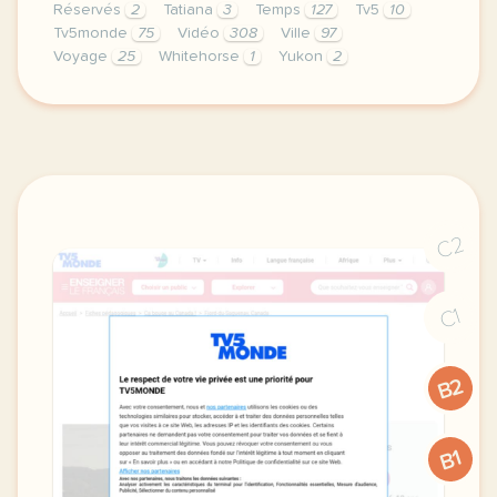
Réservés
2
Tatiana
3
Temps
127
Tv5
10
Tv5monde
75
Vidéo
308
Ville
97
Voyage
25
Whitehorse
1
Yukon
2
le respect de votre vie privee est une priorite po
C2
C1
B2
B1