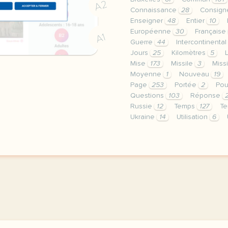
A2
Connaissance
28
Consig
Enseigner
48
Entier
10
Européenne
30
Française
A1
Guerre
44
Intercontinenta
Jours
25
Kilomètres
5
Mise
173
Missile
3
Miss
Moyenne
1
Nouveau
19
Page
253
Portée
2
Pou
Questions
103
Réponse
Russie
12
Temps
127
Te
Ukraine
14
Utilisation
6
le respect de votre vie 