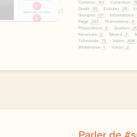
Commun
101
Correction
7
Droits
55
Écoutez
25
E
A1
Groupes
131
Informations
Page
253
Phénomène
8
Propositions
3
Québec
2
Réservés
2
Tatiana
3
T
Tv5monde
75
Vidéo
308
Whitehorse
1
Yukon
2
le respect de votre vie 
Parler de #s