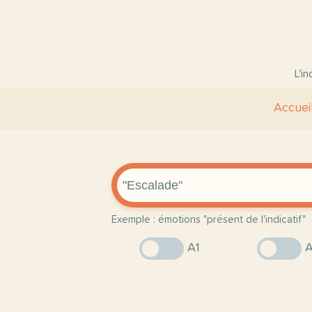
L'i
Accuei
Exemple : émotions "présent de l'indicatif"
A1
A