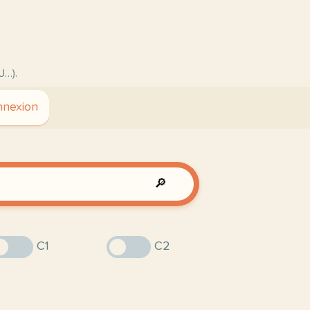
U…).
nexion
🔎
C1
C2