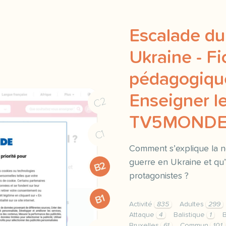
Escalade du 
Ukraine - F
pédagogique
Enseigner le
C2
TV5MOND
C1
Comment s’explique la n
guerre en Ukraine et qu’
B2
protagonistes ?
B1
Activité
835
Adultes
299
Attaque
4
Balistique
1
B
Bruxelles
61
Commun
101