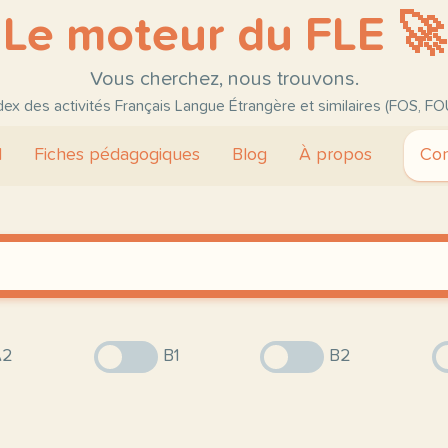
Le moteur du FLE 🚀
Vous cherchez, nous trouvons.
ndex des activités Français Langue Étrangère et similaires (FOS, FO
l
Fiches pédagogiques
Blog
À propos
Con
2
B1
B2