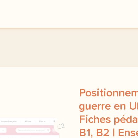
Positionnem
guerre en U
Fiches péda
C2
B1, B2 | Ens