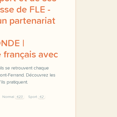
asse de FLE -
n partenariat
NDE |
 français avec
, ils se retrouvent chaque
mont-Ferrand. Découvrez les
’ils pratiquent.
Normal
423
Sport
42
nents button cursor pointer display block height 38px pad