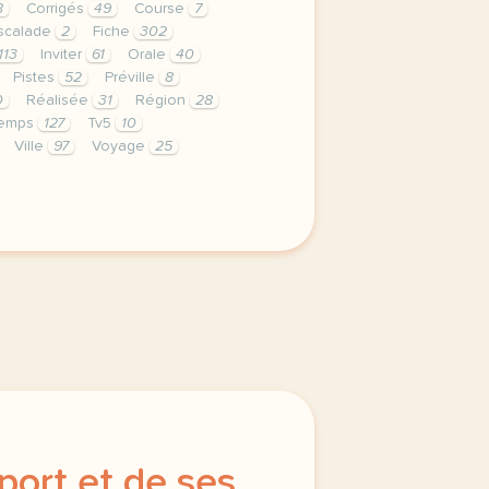
8
Corrigés
49
Course
7
scalade
2
Fiche
302
113
Inviter
61
Orale
40
Pistes
52
Préville
8
0
Réalisée
31
Région
28
emps
127
Tv5
10
Ville
97
Voyage
25
privee est une priorite pour tv5mondeavec votre accord n
port et de ses