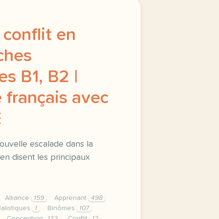
conflit en
iches
s B1, B2 |
 français avec
E
ouvelle escalade dans la
en disent les principaux
Alliance
159
Apprenant
498
alistiques
1
Binômes
107
Conception
132
Conflit
12