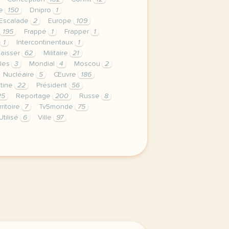
ne
150
Dnipro
1
Escalade
2
Europe
109
195
Frappé
1
Frapper
1
l
1
Intercontinentaux
1
Laisser
62
Militaire
21
iles
3
Mondial
4
Moscou
2
Nucléaire
5
Œuvre
186
tine
22
Président
56
25
Reportage
200
Russe
8
rritoire
7
Tv5monde
75
Utilisé
6
Ville
97
privee est une priorite pour tv5mondeavec votre accord no