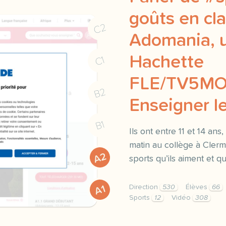
goûts en cl
C2
Adomania, u
Hachette
C1
FLE/TV5MO
B2
Enseigner le
B1
Ils ont entre 11 et 14 ans
matin au collège à Cler
A2
sports qu’ils aiment et qu
Direction
530
Élèves
66
A1
Sports
12
Vidéo
308
didomi host didomi compo