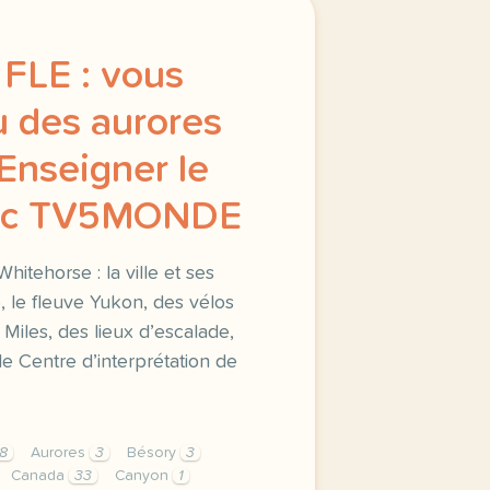
 FLE : vous
u des aurores
 Enseigner le
vec TV5MONDE
itehorse : la ville et ses
e, le fleuve Yukon, des vélos
iles, des lieux d’escalade,
le Centre d’interprétation de
8
Aurores
3
Bésory
3
Canada
33
Canyon
1