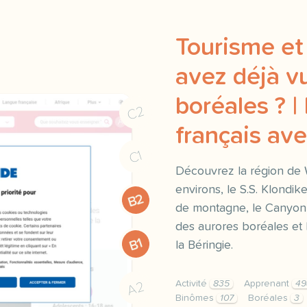
Tourisme et
avez déjà v
boréales ? |
C2
français a
C1
Découvrez la région de Wh
environs, le S.S. Klondik
B2
de montagne, le Canyon M
des aurores boréales et 
B1
la Béringie.
Activité
835
Apprenant
49
A2
Binômes
107
Boréales
3