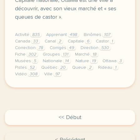
Capitale nationale, Ottawa est une ville à
découvrir, avec son vieux marché et « ses
queues de castor ».
Activité
835
Apprenant
498
Binômes
107
Canada
33
Canal
2
Capitale
6
Castor
1
Correction
78
Corrigés
49
Direction
530
Fiche
302
Groupes
131
Marché
18
Musées
5
Nationale
14
Nature
19
Ottawa
3
Pistes
52
Québec
20
Queue
2
Rideau
1
Vidéo
308
Ville
97
didomi host didomi components button cursor pointer
<< Début