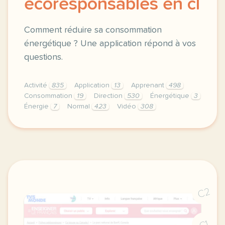
écoresponsables en cl
Comment réduire sa consommation
énergétique ? Une application répond à vos
questions.
Activité
835
Application
13
Apprenant
498
Consommation
19
Direction
530
Énergétique
3
Énergie
7
Normal
423
Vidéo
308
didomi host didomi components button cursor pointer
C2
C1