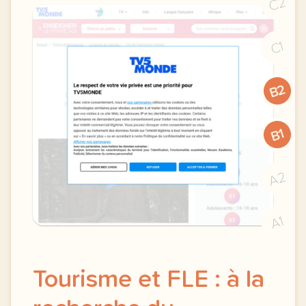
C2
C1
B2
B1
A2
A1
Tourisme et FLE : à la