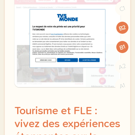
C1
B2
B1
A2
A1
Tourisme et FLE :
vivez des expériences