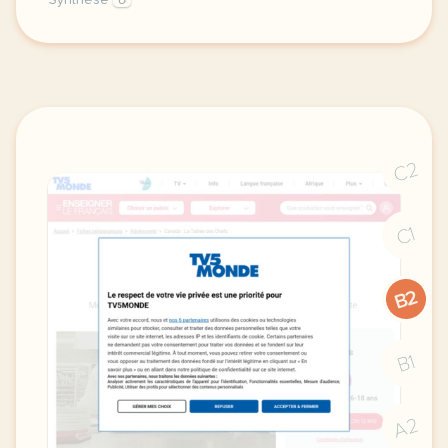
Synthèse
6
le respect de votre vie privee est une priorite pou
C2
C1
B2
B1
A2