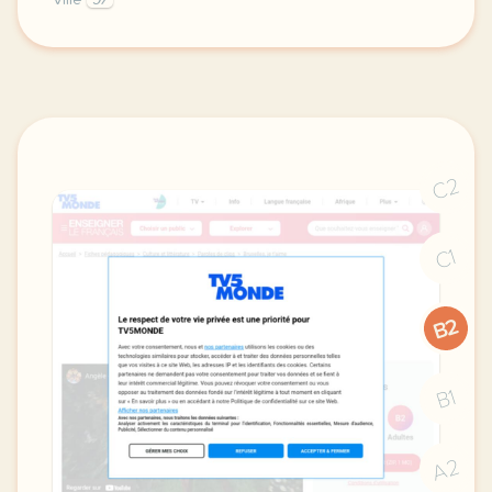
Ville
97
didomi host didomi components button cursor pointer
C2
C1
B2
B1
A2