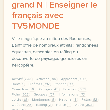
grand N | Enseigner le
français avec
TV5MONDE
Ville magnifique au milieu des Rocheuses,
Banff offre de nombreux attraits : randonnées
équestres, descentes en rafting ou
découverte de paysages grandioses en
hélicoptère.
Activité
835
Activités
118
Apprenant
498
Banff
1
Binômes
107
Canada
33
Correction
78
Corrigés
49
Direction
530
Fiche
302
Groupes
131
Informations
113
Loisirs
18
Montagnes
5
National
9
Pistes
52
Québec
20
Rafting
2
Ranch
1
Vidéo
308