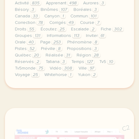
Activité
835
Apprenant
498
Aurores
3
Bésory
3
Binômes
107
Boréales
3
Canada
33
Canyon
1
Commun
101
Correction
78
Corrigés
49
Course
7
Droits
55
Écoutez
25
Escalade
2
Fiche
302
Groupes
131
Informations
113
Inviter
61
Orale
40
Page
253
Phénomène
8
Pistes
52
Préville
8
Propositions
3
Québec
20
Réalisée
31
Région
28
Réservés
2
Tatiana
3
Temps
127
Tv5
10
Tv5monde
75
Vidéo
308
Ville
97
Voyage
25
Whitehorse
1
Yukon
2
le respect de votre vie privee est une priorite po
C2