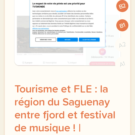
B2
B1
A2
A1
Tourisme et FLE : la
région du Saguenay
entre fjord et festival
de musique ! |