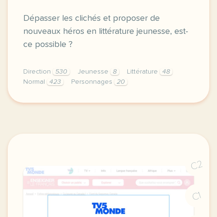
Dépasser les clichés et proposer de
nouveaux héros en littérature jeunesse, est-
ce possible ?
Direction
530
Jeunesse
8
Littérature
48
Normal
423
Personnages
20
didomi host didomi components button cursor pointer
C2
C1