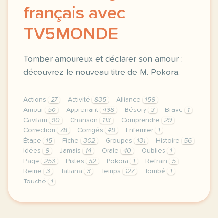
français avec
TV5MONDE
Tomber amoureux et déclarer son amour :
découvrez le nouveau titre de M. Pokora.
Actions
27
Activité
835
Alliance
159
Amour
50
Apprenant
498
Bésory
3
Bravo
1
Cavilam
90
Chanson
113
Comprendre
29
Correction
78
Corrigés
49
Enfermer
1
Étape
15
Fiche
302
Groupes
131
Histoire
56
Idées
9
Jamais
14
Orale
40
Oublies
1
Page
253
Pistes
52
Pokora
1
Refrain
5
Reine
3
Tatiana
3
Temps
127
Tombé
1
Touché
1
le respect de votre vie privee est une priorite p