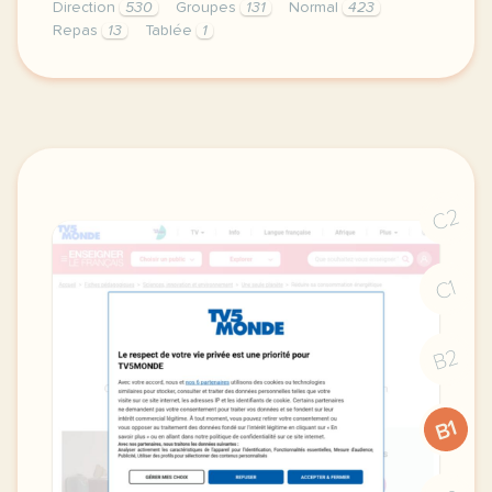
Direction
530
Groupes
131
Normal
423
Repas
13
Tablée
1
didomi host didomi components button cursor pointer
C2
C1
B2
B1