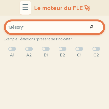
☰
Le moteur du FLE 🚀
🔎
Exemple : émotions "présent de l'indicatif"
A1
A2
B1
B2
C1
C2