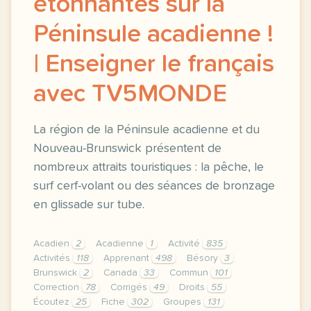
étonnantes sur la
Péninsule acadienne !
| Enseigner le français
avec TV5MONDE
La région de la Péninsule acadienne et du
Nouveau-Brunswick présentent de
nombreux attraits touristiques : la pêche, le
surf cerf-volant ou des séances de bronzage
en glissade sur tube.
Acadien
2
Acadienne
1
Activité
835
Activités
118
Apprenant
498
Bésory
3
Brunswick
2
Canada
33
Commun
101
Correction
78
Corrigés
49
Droits
55
Écoutez
25
Fiche
302
Groupes
131