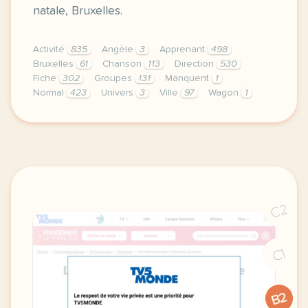
natale, Bruxelles.
Activité
835
Angèle
3
Apprenant
498
Bruxelles
61
Chanson
113
Direction
530
Fiche
302
Groupes
131
Manquent
1
Normal
423
Univers
3
Ville
97
Wagon
1
didomi host didomi components button cursor pointer
C2
C1
B2