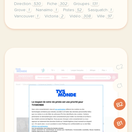
Direction
530
Fiche
302
Groupes
131
Grove
1
Nanaïmo
1
Pistes
52
Sasquatch
1
Vancouver
1
Victoria
2
Vidéo
308
Ville
97
didomi host didomi components button cursor pointer
C2
C1
B2
B1