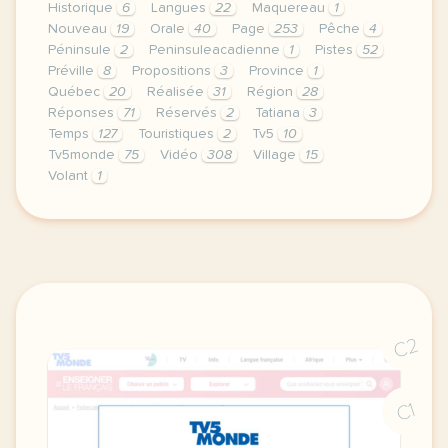
Historique
6
Langues
22
Maquereau
1
Nouveau
19
Orale
40
Page
253
Pêche
4
Péninsule
2
Peninsuleacadienne
1
Pistes
52
Préville
8
Propositions
3
Province
1
Québec
20
Réalisée
31
Région
28
Réponses
71
Réservés
2
Tatiana
3
Temps
127
Touristiques
2
Tv5
10
Tv5monde
75
Vidéo
308
Village
15
Volant
1
le respect de votre vie privee est une priorite p
C2
C1