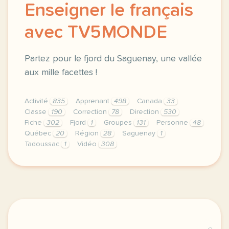
Enseigner le français
avec TV5MONDE
Partez pour le fjord du Saguenay, une vallée
aux mille facettes !
Activité
835
Apprenant
498
Canada
33
Classe
190
Correction
78
Direction
530
Fiche
302
Fjord
1
Groupes
131
Personne
48
Québec
20
Région
28
Saguenay
1
Tadoussac
1
Vidéo
308
didomi host didomi components button cursor pointer