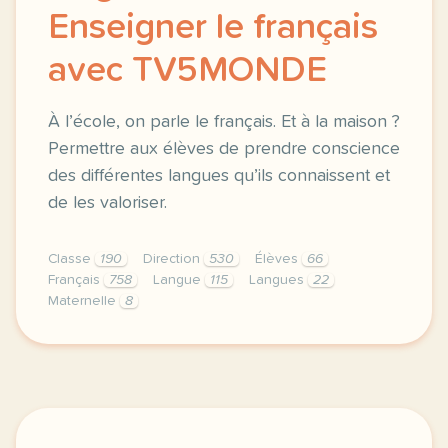
Enseigner le français
avec TV5MONDE
À l’école, on parle le français. Et à la maison ?
Permettre aux élèves de prendre conscience
des différentes langues qu’ils connaissent et
de les valoriser.
Classe
190
Direction
530
Élèves
66
Français
758
Langue
115
Langues
22
Maternelle
8
didomi host didomi components button cursor pointer