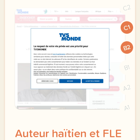
C2
C1
B2
B1
A2
A1
Auteur haïtien et FLE