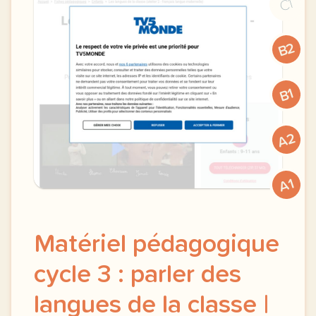
C1
B2
B1
A2
A1
Matériel pédagogique
cycle 3 : parler des
langues de la classe |