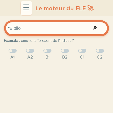
☰
Le moteur du FLE 🚀
🔎
Exemple : émotions "présent de l'indicatif"
A1
A2
B1
B2
C1
C2