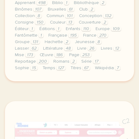
Apprenant
498
Biblio
1
Bibliothèque
2
Binômes
107
Bruxelles
61
Club
2
Collection
8
Commun
101
Conception
132
Consigne
150
Couleur
13
Couverture
2
Éditeur
1
Éditions
1
Enfants
110
Europe
109
Fantômette
1
Française
195
France
270
Groupe
131
Hachette
2
Jeunesse
8
Laisser
62
Littérature
48
Livre
26
Livres
12
Mise
173
Œuvre
186
Page
253
Reportage
200
Romans
2
Série
17
Sophie
15
Temps
127
Titres
67
Wikipédia
7
le respect de votre vie privee est une priorite po
C2