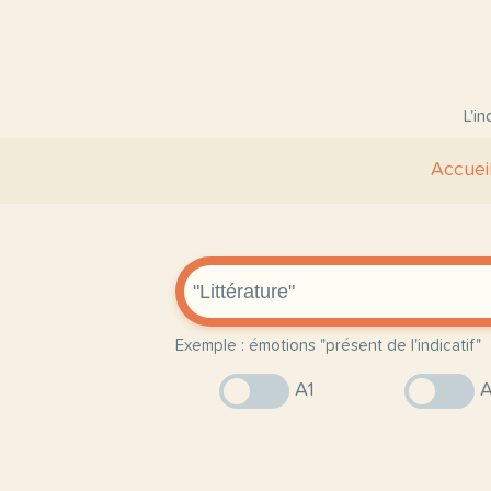
L'i
Accuei
Exemple : émotions "présent de l'indicatif"
A1
A