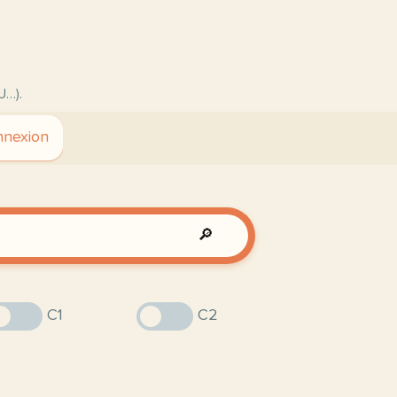
U…).
nexion
🔎
C1
C2