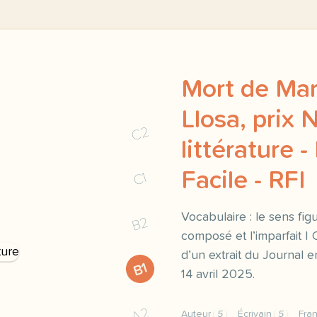
Mort de Mar
Llosa, prix 
C2
littérature -
Facile - RFI
C1
Vocabulaire : le sens fig
B2
composé et l’imparfait |
d’un extrait du Journal en
B1
14 avril 2025.
A2
Auteur
5
Écrivain
5
Fra