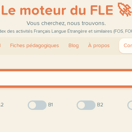
Le moteur du FLE 🚀
Vous cherchez, nous trouvons.
ndex des activités Français Langue Étrangère et similaires (FOS, FO
l
Fiches pédagogiques
Blog
À propos
Con
2
B1
B2