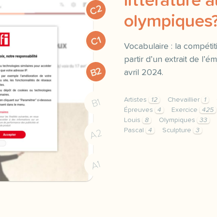
littérature 
C2
olympiques
C1
Vocabulaire : la compéti
partir d’un extrait de l’é
B2
avril 2024.
Artistes
12
Chevaillier
1
B1
Épreuves
4
Exercice
425
Louis
8
Olympiques
33
Pascal
4
Sculpture
3
A2
exercice c1 c2 des epreu
A1