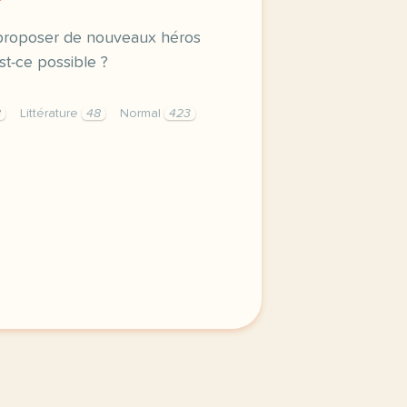
 proposer de nouveaux héros
est-ce possible ?
8
Littérature
48
Normal
423
nents button cursor pointer display block height 38px pad