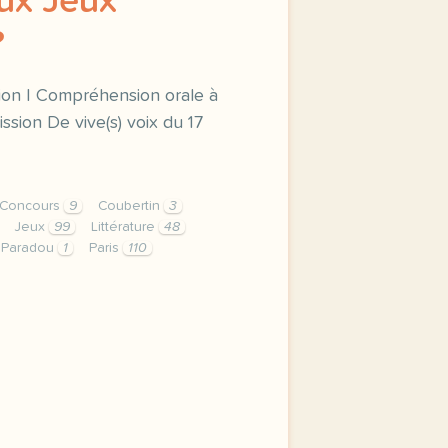
aux Jeux
?
tion | Compréhension orale à
mission De vive(s) voix du 17
Concours
9
Coubertin
3
Jeux
99
Littérature
48
Paradou
1
Paris
110
ves d art et de litterature aux jeux olympiques vocabulair