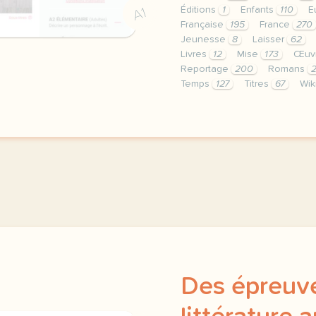
Éditions
1
Enfants
110
E
A1
Française
195
France
270
Jeunesse
8
Laisser
62
Livres
12
Mise
173
Œuv
Reportage
200
Romans
Temps
127
Titres
67
Wik
le respect de votre vie 
Des épreuve