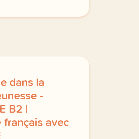
e dans la
jeunesse -
E B2 |
 français avec
E