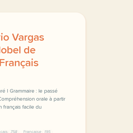
io Vargas
Nobel de
 Français
uré | Grammaire : le passé
 Compréhension orale à partir
 français facile du
nçais
758
Française
195