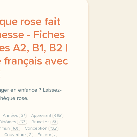
que rose fait
nesse - Fiches
s A2, B1, B2 |
 français avec
E
nger en enfance ? Laissez-
thèque rose.
Années
31
Apprenant
498
Binômes
107
Bruxelles
61
mmun
101
Conception
132
Couverture
2
Éditeur
1