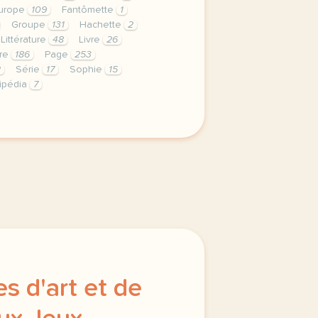
urope
109
Fantômette
1
Groupe
131
Hachette
2
Littérature
48
Livre
26
re
186
Page
253
2
Série
17
Sophie
15
ipédia
7
privee est une priorite pour tv5mondeavec votre accord no
s d'art et de