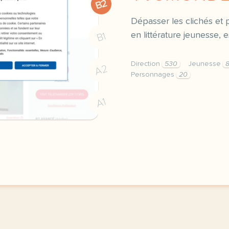
B2
Dépasser les clichés et
en littérature jeunesse, 
B1
Direction
530
Jeunesse
A2
Personnages
20
didomi host didomi compo
A1