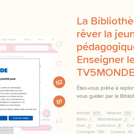
La Bibliothè
rêver la jeu
C2
pédagogique
Enseigner le
C1
TV5MOND
B2
Êtes-vous prêt·e à replo
vous guider par la Biblio
B1
Activité
835
Alliance
159
A2
Biblio
1
Bibliothèque
2
Club
2
Collection
8
Co
Consigne
150
Couleur
13