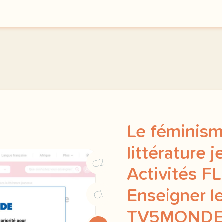
Le féminism
littérature 
C2
Activités FL
Enseigner le
C1
TV5MOND