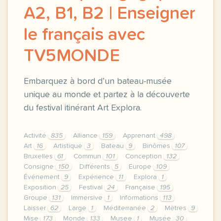
A2, B1, B2 | Enseigner
le français avec
TV5MONDE
Embarquez à bord d’un bateau-musée
unique au monde et partez à la découverte
du festival itinérant Art Explora.
Activité
835
Alliance
159
Apprenant
498
Art
16
Artistique
3
Bateau
9
Binômes
107
Bruxelles
61
Commun
101
Conception
132
Consigne
150
Différents
5
Europe
109
Événement
9
Expérience
11
Explora
1
Exposition
25
Festival
24
Française
195
Groupe
131
Immersive
1
Informations
113
Laisser
62
Large
1
Méditerranée
2
Mètres
9
Mise
173
Monde
133
Musee
1
Musée
30