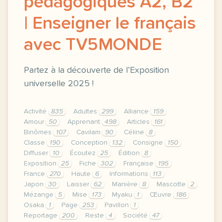
pédagogiques A2, B2
| Enseigner le français
avec TV5MONDE
Partez à la découverte de l’Exposition
universelle 2025 !
Activité
835
Adultes
299
Alliance
159
Amour
50
Apprenant
498
Articles
161
Binômes
107
Cavilam
90
Céline
8
Classe
190
Conception
132
Consigne
150
Diffuser
10
Écoutez
25
Édition
8
Exposition
25
Fiche
302
Française
195
France
270
Haute
6
Informations
113
Japon
30
Laisser
62
Manière
8
Mascotte
2
Mézange
5
Mise
173
Myaku
1
Œuvre
186
Osaka
1
Page
253
Pavillon
1
Reportage
200
Reste
4
Société
47