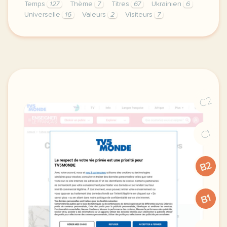
Temps
127
Thème
7
Titres
67
Ukrainien
6
Universelle
16
Valeurs
2
Visiteurs
7
le respect de votre vie privee est une priorite po
C2
C1
B2
B1