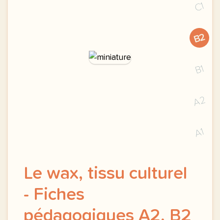
C1
B2
B1
A2
A1
Le wax, tissu culturel
- Fiches
pédagogiques A2, B2