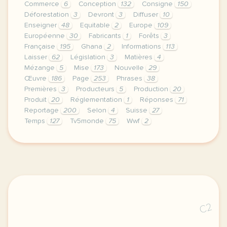
Commerce
6
Conception
132
Consigne
150
Déforestation
3
Devront
3
Diffuser
10
Enseigner
48
Equitable
2
Europe
109
Européenne
30
Fabricants
1
Forêts
3
Française
195
Ghana
2
Informations
113
Laisser
62
Législation
3
Matières
4
Mézange
5
Mise
173
Nouvelle
29
Œuvre
186
Page
253
Phrases
38
Premières
3
Producteurs
5
Production
20
Produit
20
Réglementation
1
Réponses
71
Reportage
200
Selon
4
Suisse
27
Temps
127
Tv5monde
75
Wwf
2
le respect de votre vie privee est une priorite pou
C2