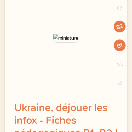
C1
B2
B1
A2
A1
Ukraine, déjouer les
infox - Fiches