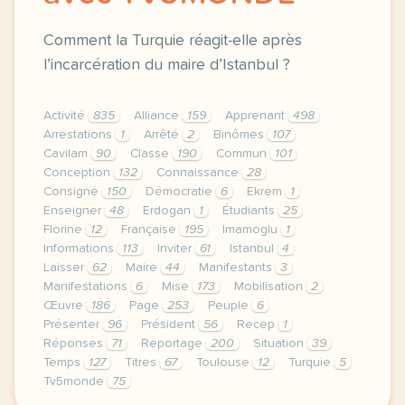
Comment la Turquie réagit-elle après
l’incarcération du maire d’Istanbul ?
Activité
835
Alliance
159
Apprenant
498
Arrestations
1
Arrêté
2
Binômes
107
Cavilam
90
Classe
190
Commun
101
Conception
132
Connaissance
28
Consigne
150
Démocratie
6
Ekrem
1
Enseigner
48
Erdogan
1
Étudiants
25
Florine
12
Française
195
Imamoglu
1
Informations
113
Inviter
61
Istanbul
4
Laisser
62
Maire
44
Manifestants
3
Manifestations
6
Mise
173
Mobilisation
2
Œuvre
186
Page
253
Peuple
6
Présenter
96
Président
56
Recep
1
Réponses
71
Reportage
200
Situation
39
Temps
127
Titres
67
Toulouse
12
Turquie
5
Tv5monde
75
le respect de votre vie privee est une priorite po