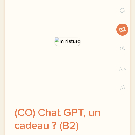
C1
B2
B1
A2
A1
(CO) Chat GPT, un
cadeau ? (B2)