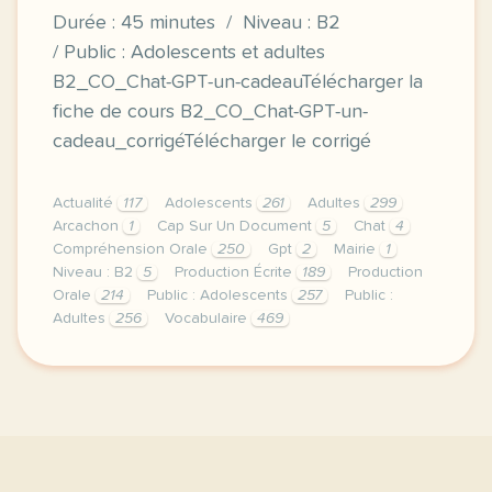
Durée : 45 minutes / Niveau : B2
/ Public : Adolescents et adultes
B2_CO_Chat-GPT-un-cadeauTélécharger la
fiche de cours B2_CO_Chat-GPT-un-
cadeau_corrigéTélécharger le corrigé
Actualité
117
Adolescents
261
Adultes
299
Arcachon
1
Cap Sur Un Document
5
Chat
4
Compréhension Orale
250
Gpt
2
Mairie
1
Niveau : B2
5
Production Écrite
189
Production
Orale
214
Public : Adolescents
257
Public :
Adultes
256
Vocabulaire
469
duree 45 minutes niveau b2 public adolescents et ad