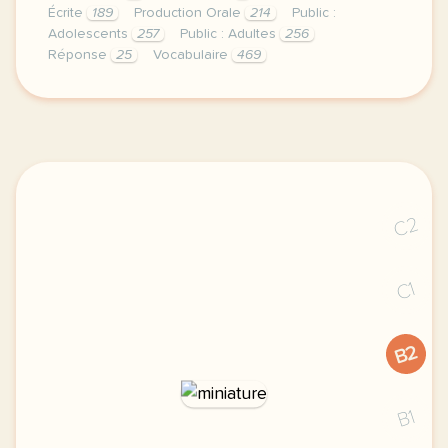
Écrite
189
Production Orale
214
Public :
Adolescents
257
Public : Adultes
256
Réponse
25
Vocabulaire
469
duree 45 minutes niveau b2 public adolescents et adu
C2
C1
B2
B1