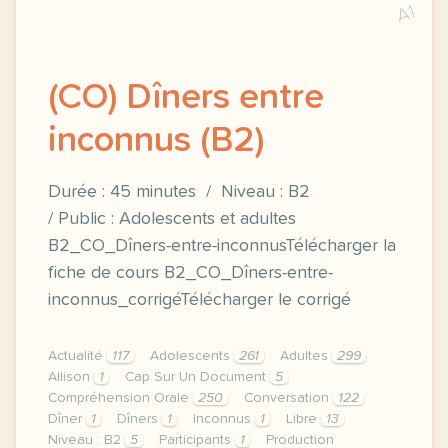
A1
(CO) Dîners entre
inconnus (B2)
Durée : 45 minutes / Niveau : B2
/ Public : Adolescents et adultes
B2_CO_Dîners-entre-inconnusTélécharger la
fiche de cours B2_CO_Dîners-entre-
inconnus_corrigéTélécharger le corrigé
Actualité
117
Adolescents
261
Adultes
299
Allison
1
Cap Sur Un Document
5
Compréhension Orale
250
Conversation
122
Dîner
1
Dîners
1
Inconnus
1
Libre
13
Niveau : B2
5
Participants
1
Production