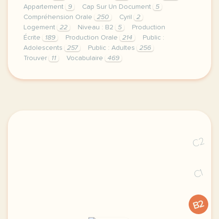
Appartement
9
Cap Sur Un Document
5
Compréhension Orale
250
Cyril
2
Logement
22
Niveau : B2
5
Production
Écrite
189
Production Orale
214
Public :
Adolescents
257
Public : Adultes
256
Trouver
11
Vocabulaire
469
duree 45 minutes niveau b2 public adolescents et ad
C2
C1
B2