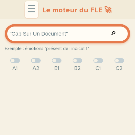
☰
Le moteur du FLE 🚀
🔎
Exemple : émotions "présent de l'indicatif"
A1
A2
B1
B2
C1
C2