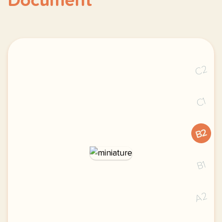
Document
C2
C1
B2
B1
A2