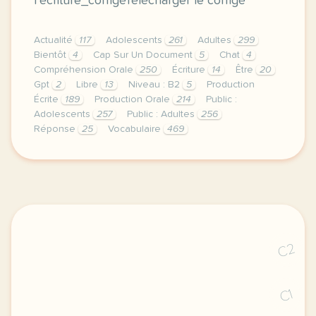
l’écriture_corrigéTélécharger le corrigé
Actualité
117
Adolescents
261
Adultes
299
Bientôt
4
Cap Sur Un Document
5
Chat
4
Compréhension Orale
250
Écriture
14
Être
20
Gpt
2
Libre
13
Niveau : B2
5
Production
Écrite
189
Production Orale
214
Public :
Adolescents
257
Public : Adultes
256
Réponse
25
Vocabulaire
469
duree 45 minutes niveau b2 public adolescents et ad
C2
C1