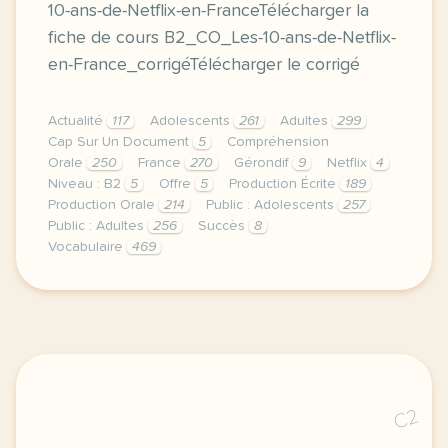
10-ans-de-Netflix-en-FranceTélécharger la
fiche de cours B2_CO_Les-10-ans-de-Netflix-
en-France_corrigéTélécharger le corrigé
Actualité
117
Adolescents
261
Adultes
299
Cap Sur Un Document
5
Compréhension
Orale
250
France
270
Gérondif
9
Netflix
4
Niveau : B2
5
Offre
5
Production Écrite
189
Production Orale
214
Public : Adolescents
257
Public : Adultes
256
Succès
8
Vocabulaire
469
duree 45 minutes niveau b2 public adolescents et ad
C2