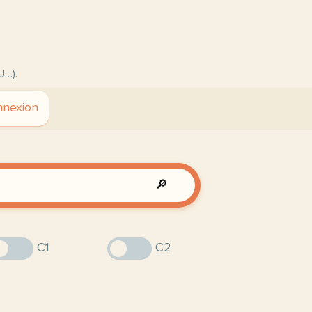
U…).
nexion
🔎
C1
C2