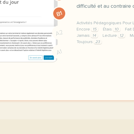
difficulté et au contraire
B1
Activités Pédagogiques Pour 
Encore
15
Étais
10
Fait
A2
Jamais
14
Lecture
12
M
Toujours
23
un club lecture en class
A1