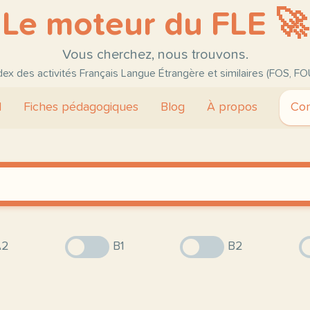
Le moteur du FLE 🚀
Vous cherchez, nous trouvons.
ndex des activités Français Langue Étrangère et similaires (FOS, FO
l
Fiches pédagogiques
Blog
À propos
Con
2
B1
B2