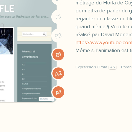
métrage du Horla de Gu
permettra de parler du g
C1
regarder en classe un fil
quand même !) Voici le c
B2
réalisé par David Moner
https://www.youtube.c
Même si l’animation est 
B1
Expression Orale
46
Para
A2
c est bientot halloween 
A1