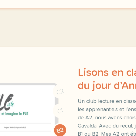
Lisons en cl
du jour d’A
C2
Un club lecture en class
les apprenant.e.s et l’e
C1
de A2, nous avons choisi 
Gavalda. Avec du recul, j
B2
B1 ou B2. Mes A2 ont été