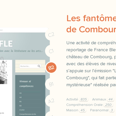
Les fantôme
de Combou
C2
Une activité de compréhe
reportage de France Ble
C1
château de Combourg, p
avec des élèves de nivea
B2
s’appuie sur l’émission 
Combourg", qui fait parti
B1
mystérieuse" réalisée par
A2
Activité
835
Animaux
44
Compréhension Orale
250
Maison
45
Paranormal
3