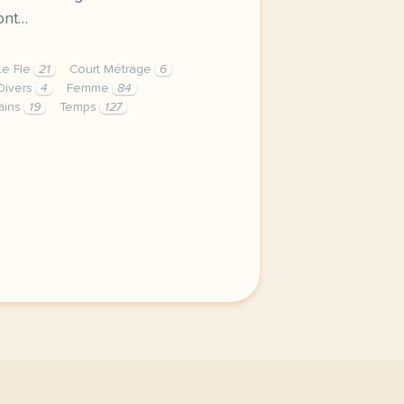
 ont…
Le Fle
21
Court Métrage
6
 Divers
4
Femme
84
ains
19
Temps
127
e de fle c est motivant pour les apprenant e s et l enseig