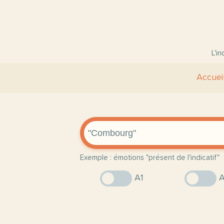
L'i
Accuei
Exemple : émotions "présent de l'indicatif"
A1
A