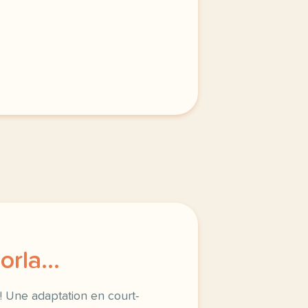
nsion orale a partir d un reportage de france bleu sur les
orla…
! Une adaptation en court-