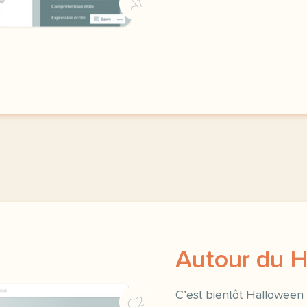
une activite de comprehe
A1
Autour du H
C’est bientôt Halloween 
C2