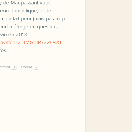
y de Maupassant vous
enre fantastique, et de
m qui fait peur (mais pas trop
ourt-métrage en question,
eau en 2013 :
om/watch?v=JMGblR72ZOs&t
très…
normal
3
Passe
7
une adaptation en court metrage du horla de guy de maupass