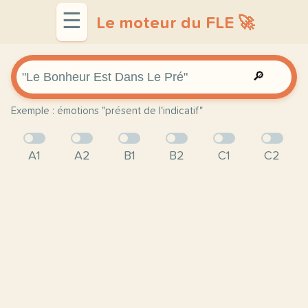
☰
Le moteur du FLE 🚀
🔎
Exemple : émotions "présent de l'indicatif"
A1
A2
B1
B2
C1
C2