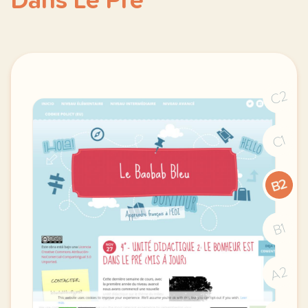
Dans Le Pré
C2
C1
B2
B1
A2