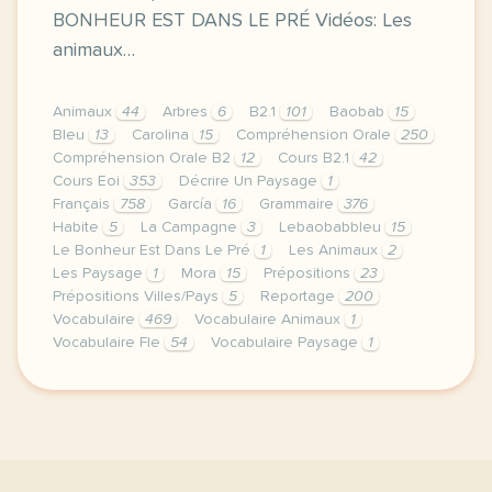
BONHEUR EST DANS LE PRÉ Vidéos: Les
animaux…
Animaux
44
Arbres
6
B2.1
101
Baobab
15
Bleu
13
Carolina
15
Compréhension Orale
250
Compréhension Orale B2
12
Cours B2.1
42
Cours Eoi
353
Décrire Un Paysage
1
Français
758
García
16
Grammaire
376
Habite
5
La Campagne
3
Lebaobabbleu
15
Le Bonheur Est Dans Le Pré
1
Les Animaux
2
Les Paysage
1
Mora
15
Prépositions
23
Prépositions Villes/Pays
5
Reportage
200
Vocabulaire
469
Vocabulaire Animaux
1
Vocabulaire Fle
54
Vocabulaire Paysage
1
cette derniere semaine de cours avec la premiere an