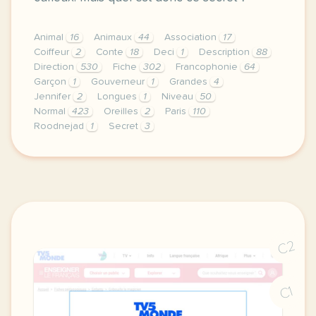
Animal
16
Animaux
44
Association
17
Coiffeur
2
Conte
18
Deci
1
Description
88
Direction
530
Fiche
302
Francophonie
64
Garçon
1
Gouverneur
1
Grandes
4
Jennifer
2
Longues
1
Niveau
50
Normal
423
Oreilles
2
Paris
110
Roodnejad
1
Secret
3
didomi host didomi components button cursor pointer
C2
C1