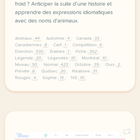
froid ? Anticiper la suite d’une histoire et
apprendre des expressions idiomatiques
avec des noms d’animaux.
Animaux
44
Automne
4
Canada
33
Canadiennes
8
Cerf
1
Compétition
6
Direction
530
Érables
1
Fiche
302
Légende
20
Légendes
10
Montréal
10
Niveau
50
Normal
423
Octobre
39
Ours
2
Préville
8
Québec
20
Réalisée
31
Rouges
4
Sophie
15
Tv5
10
didomi host didomi components button cursor pointer
C2