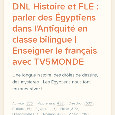
DNL Histoire et FLE :
parler des Égyptiens
dans l'Antiquité en
classe bilingue |
Enseigner le français
avec TV5MONDE
Une longue histoire, des drôles de dessins,
des mystères… Les Égyptiens nous font
toujours rêver !
Activité
835
Apprenant
498
Direction
530
Écriture
14
Égyptiens
1
Fiche
302
Hiéroglyphes
1
Normal
423
Vidéo
308