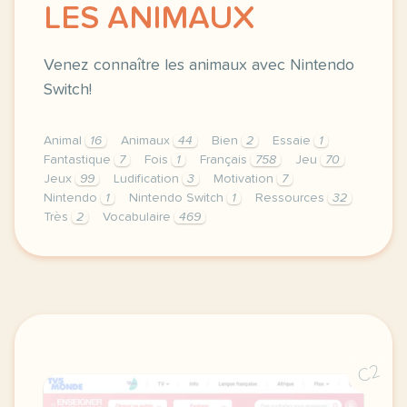
LES ANIMAUX
Venez connaître les animaux avec Nintendo
Switch!
Animal
16
Animaux
44
Bien
2
Essaie
1
Fantastique
7
Fois
1
Français
758
Jeu
70
Jeux
99
Ludification
3
Motivation
7
Nintendo
1
Nintendo Switch
1
Ressources
32
Très
2
Vocabulaire
469
booonjour a tous comment allez vous je ne sais pas s
C2