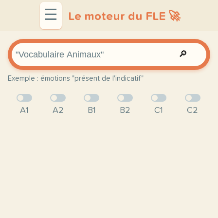
☰
Le moteur du FLE 🚀
🔎
Exemple : émotions "présent de l'indicatif"
A1
A2
B1
B2
C1
C2