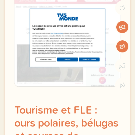
C1
B2
B1
A2
A1
Tourisme et FLE :
ours polaires, bélugas