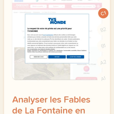
C1
B2
B1
A2
A1
Analyser les Fables
de La Fontaine en