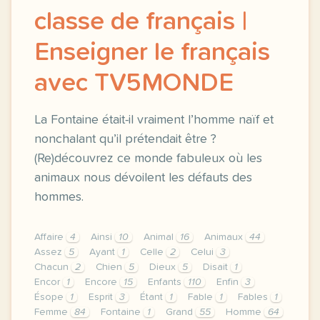
classe de français |
Enseigner le français
avec TV5MONDE
La Fontaine était-il vraiment l’homme naïf et
nonchalant qu’il prétendait être ?
(Re)découvrez ce monde fabuleux où les
animaux nous dévoilent les défauts des
hommes.
Affaire
4
Ainsi
10
Animal
16
Animaux
44
Assez
5
Ayant
1
Celle
2
Celui
3
Chacun
2
Chien
5
Dieux
5
Disait
1
Encor
1
Encore
15
Enfants
110
Enfin
3
Ésope
1
Esprit
3
Étant
1
Fable
1
Fables
1
Femme
84
Fontaine
1
Grand
55
Homme
64