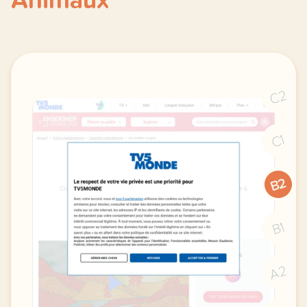
Animaux
C2
C1
B2
B1
A2