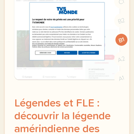
C1
B2
B1
A2
A1
Légendes et FLE :
découvrir la légende
amérindienne des