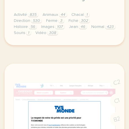
Activité
835
Animaux
44
Chacal
1
Direction
530
Ferme
3
Fiche
302
Histoire
56
Images
107
Jean
46
Normal
423
Souris
1
Vidéo
308
didomi host didomi components button cursor pointer
C2
C1
B2