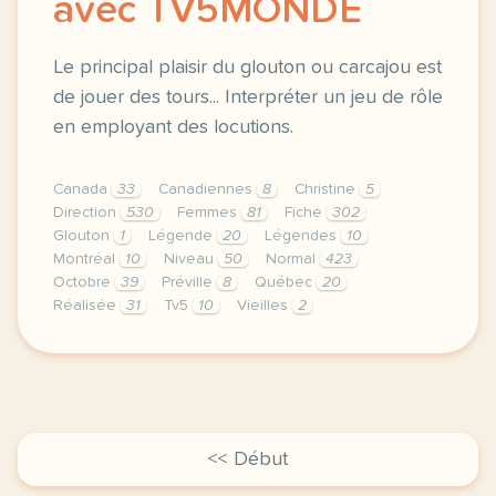
avec TV5MONDE
Le principal plaisir du glouton ou carcajou est
de jouer des tours... Interpréter un jeu de rôle
en employant des locutions.
Canada
33
Canadiennes
8
Christine
5
Direction
530
Femmes
81
Fiche
302
Glouton
1
Légende
20
Légendes
10
Montréal
10
Niveau
50
Normal
423
Octobre
39
Préville
8
Québec
20
Réalisée
31
Tv5
10
Vieilles
2
didomi host didomi components button cursor pointer
<< Début