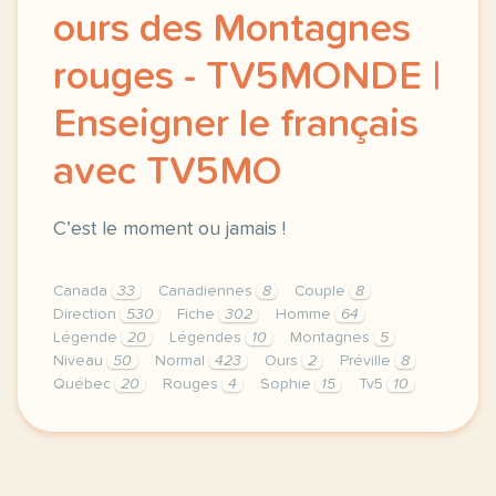
ours des Montagnes
rouges - TV5MONDE |
Enseigner le français
avec TV5MO
C’est le moment ou jamais !
Canada
33
Canadiennes
8
Couple
8
Direction
530
Fiche
302
Homme
64
Légende
20
Légendes
10
Montagnes
5
Niveau
50
Normal
423
Ours
2
Préville
8
Québec
20
Rouges
4
Sophie
15
Tv5
10
didomi host didomi components button cursor pointer