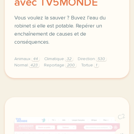
avec TV5MONDE
Vous voulez la sauver ? Buvez l’eau du
robinet si elle est potable. Repérer un
enchaînement de causes et de
conséquences.
Animaux
44
Climatique
32
Direction
530
Normal
423
Reportage
200
Tortue
1
didomi host didomi components button cursor pointer
C2