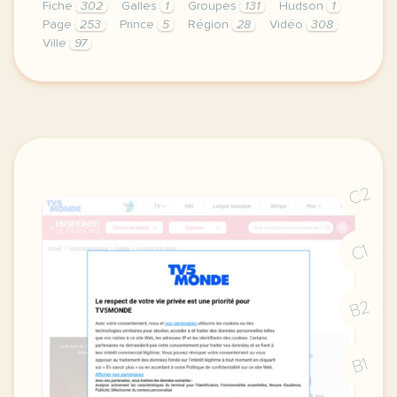
Fiche
302
Galles
1
Groupes
131
Hudson
1
Page
253
Prince
5
Région
28
Vidéo
308
Ville
97
didomi host didomi components button cursor pointer
C2
C1
B2
B1