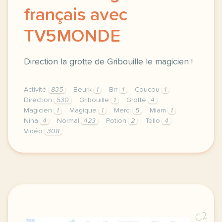
français avec
TV5MONDE
Direction la grotte de Gribouille le magicien !
Activité
835
Beurk
1
Brr
1
Coucou
1
Direction
530
Gribouille
1
Grotte
4
Magicien
1
Magique
1
Merci
5
Miam
1
Nina
4
Normal
423
Potion
2
Tello
4
Vidéo
308
didomi host didomi components button cursor pointer
C2