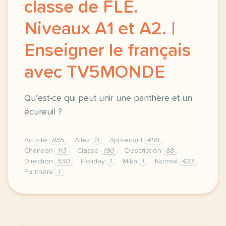
classe de FLE.
Niveaux A1 et A2. |
Enseigner le français
avec TV5MONDE
Qu’est-ce qui peut unir une panthère et un
écureuil ?
Activité
835
Allez
9
Apprenant
498
Chanson
113
Classe
190
Description
88
Direction
530
Holiday
1
Mika
1
Normal
423
Panthère
1
didomi host didomi components button cursor pointer