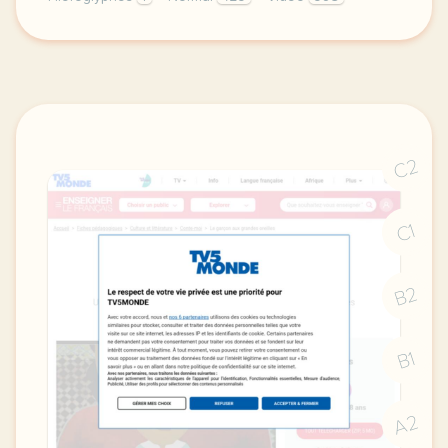
didomi host didomi components button cursor pointer
C2
C1
B2
B1
A2