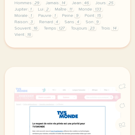
Hommes
29
Jamais
14
Jean
46
Jours
25
Jupiter
1
Lui
2
Maître
11
Monde
133
Morale
1
Pauvre
1
Peine
9
Point
15
Raison
3
Renard
4
Sans
4
Son
9
Souvent
16
Temps
127
Toujours
23
Trois
14
Vient
16
didomi host didomi components button cursor pointer
C2
C1
B2