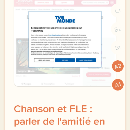
C1
B2
B1
A2
A1
Chanson et FLE :
parler de l'amitié en